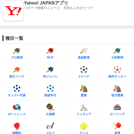
Yahoo! JAPANアプリ
スポーツ情報やニュース、天気もこれひとつで
種目一覧
MLB
プロ野球
高校野球
大学野球
独立リーグ
侍ジャパン
Jリーグ
海外サッカー
サッカー代表
高校年代
競馬
地方競馬
ボートレース
大相撲
フィギュア
カーリング
格闘技
ゴルフ
テニス
卓球