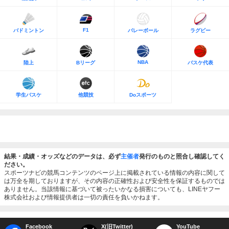
F1
バドミントン
バレーボール
ラグビー
NBA
陸上
Bリーグ
バスケ代表
学生バスケ
他競技
Doスポーツ
結果・成績・オッズなどのデータは、必ず
主催者
発行のものと照合し確認してく
ださい。
スポーツナビの競馬コンテンツのページ上に掲載されている情報の内容に関して
は万全を期しておりますが、その内容の正確性および安全性を保証するものでは
ありません。当該情報に基づいて被ったいかなる損害についても、LINEヤフー
株式会社および情報提供者は一切の責任を負いかねます。
Facebook
X(旧Twitter)
YouTube