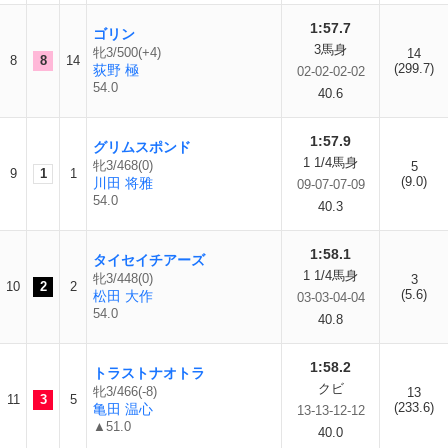
1:57.7
ゴリン
3馬身
牝3/500(+4)
14
8
8
14
(299.7)
荻野 極
02-02-02-02
54.0
40.6
1:57.9
グリムスポンド
1 1/4馬身
牝3/468(0)
5
9
1
1
(9.0)
川田 将雅
09-07-07-09
54.0
40.3
1:58.1
タイセイチアーズ
1 1/4馬身
牝3/448(0)
3
10
2
2
(5.6)
松田 大作
03-03-04-04
54.0
40.8
1:58.2
トラストナオトラ
クビ
牝3/466(-8)
13
11
3
5
(233.6)
亀田 温心
13-13-12-12
▲51.0
40.0