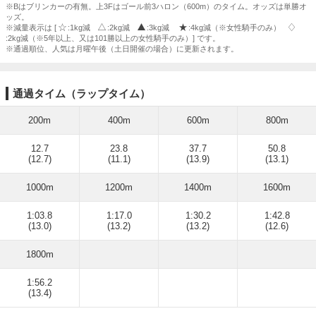
※Bはブリンカーの有無。上3Fはゴール前3ハロン（600m）のタイム。オッズは単勝オ
ッズ。
※減量表示は [
:1kg減
:2kg減
:3kg減
:4kg減（※女性騎手のみ）
:2kg減（※5年以上、又は101勝以上の女性騎手のみ）] です。
※通過順位、人気は月曜午後（土日開催の場合）に更新されます。
通過タイム（ラップタイム）
200m
400m
600m
800m
12.7
23.8
37.7
50.8
(12.7)
(11.1)
(13.9)
(13.1)
1000m
1200m
1400m
1600m
1:03.8
1:17.0
1:30.2
1:42.8
(13.0)
(13.2)
(13.2)
(12.6)
1800m
1:56.2
(13.4)