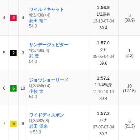
1:56.9
ワイルドキャット
1/2馬身
牝3/430(+4)
8
4
3
4
(30.9)
菱田 裕二
13-13-07-04
54.0
39.4
1:57.0
サンデージュピター
クビ
牝3/490(-4)
1
5
2
3
(2.2)
武 豊
05-05-04-04
54.0
39.6
1:57.2
ジョウショーリード
1 1/4馬身
牝3/458(+4)
10
6
6
10
(127.6)
小牧 太
11-10-10-10
54.0
39.4
1:57.2
ワイドディスボン
ハナ
牝3/482(-8)
6
7
5
9
岩田 望来
(21.2)
07-07-07-04
☆53.0
39.7