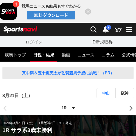
競馬ニュースも結果もすぐわかる
閉じる
スポーツナビ
検索
通知
i
ログイン
ID新規取得
競馬トップ
日程・結果
動画
ニュース
コラム
公式情
真中満＆五十嵐亮太が佐賀競馬予想に挑戦！（PR）
中山
阪神
3月21日（土）
2020年3月21日（土）
1回阪神8日
9:55発走
1R サラ系3歳未勝利