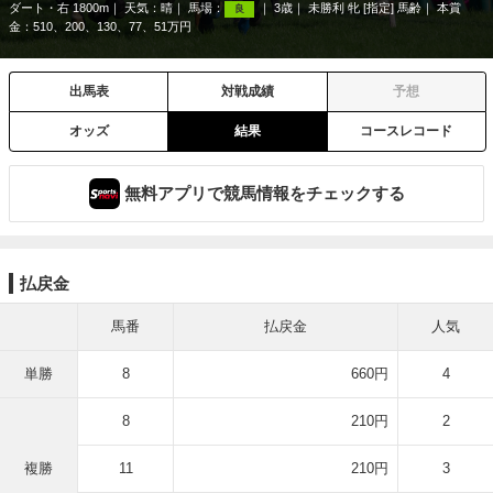
ダート・右 1800m
天気：
晴
馬場：
3歳
未勝利 牝 [指定] 馬齢
本賞
良
金：510、200、130、77、51万円
出馬表
対戦成績
予想
オッズ
結果
コースレコード
無料アプリで競馬情報をチェックする
払戻金
馬番
払戻金
人気
単勝
8
660円
4
8
210円
2
複勝
11
210円
3