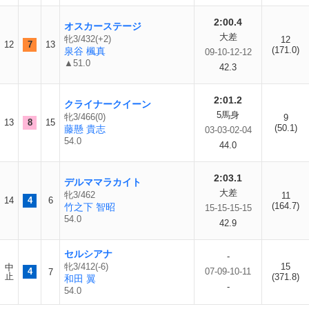
2:00.4
オスカーステージ
大差
牝3/432(+2)
12
12
7
13
(171.0)
泉谷 楓真
09-10-12-12
▲51.0
42.3
2:01.2
クライナークイーン
5馬身
牝3/466(0)
9
13
8
15
(50.1)
藤懸 貴志
03-03-02-04
54.0
44.0
2:03.1
デルママラカイト
大差
牝3/462
11
14
4
6
(164.7)
竹之下 智昭
15-15-15-15
54.0
42.9
セルシアナ
-
牝3/412(-6)
15
中
4
07-09-10-11
7
止
(371.8)
和田 翼
-
54.0