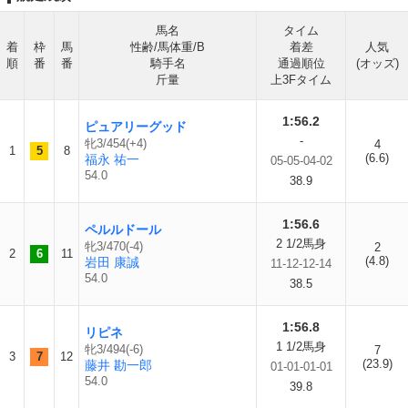
馬名
タイム
着
枠
馬
性齢/馬体重/B
着差
人気
順
番
番
騎手名
通過順位
(オッズ)
斤量
上3Fタイム
1:56.2
ピュアリーグッド
-
牝3/454(+4)
4
1
5
8
(6.6)
福永 祐一
05-05-04-02
54.0
38.9
1:56.6
ペルルドール
2 1/2馬身
牝3/470(-4)
2
2
6
11
(4.8)
岩田 康誠
11-12-12-14
54.0
38.5
1:56.8
リピネ
1 1/2馬身
牝3/494(-6)
7
3
7
12
(23.9)
藤井 勘一郎
01-01-01-01
54.0
39.8