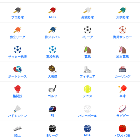
MLB
プロ野球
高校野球
大学野球
独立リーグ
侍ジャパン
Jリーグ
海外サッカー
サッカー代表
高校年代
競馬
地方競馬
ボートレース
大相撲
フィギュア
カーリング
格闘技
ゴルフ
テニス
卓球
F1
バドミントン
バレーボール
ラグビー
NBA
陸上
Bリーグ
バスケ代表