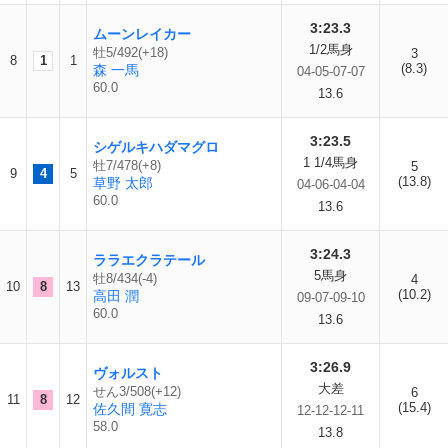
3:23.3
ムーンレイカー
1/2馬身
牡5/492(+18)
3
8
1
1
(8.3)
森 一馬
04-05-07-07
60.0
13.6
3:23.5
シゲルキハダマグロ
1 1/4馬身
牡7/478(+8)
5
9
4
5
(13.8)
草野 太郎
04-06-04-04
60.0
13.6
3:24.3
ララエクラテール
5馬身
牡8/434(-4)
4
10
8
13
(10.2)
高田 潤
09-07-09-10
60.0
13.6
3:26.9
ヴォルスト
大差
せん3/508(+12)
6
11
8
12
(15.4)
佐久間 寛志
12-12-12-11
58.0
13.8