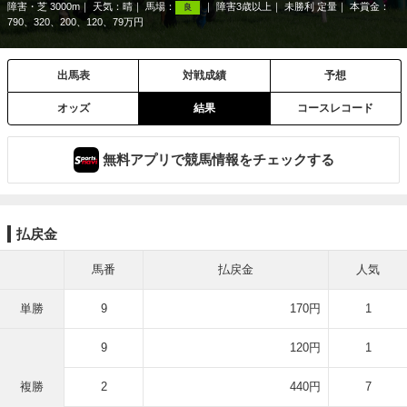
障害・芝 3000m
天気：
晴
馬場：
障害3歳以上
未勝利 定量
本賞金：
良
790、320、200、120、79万円
出馬表
対戦成績
予想
オッズ
結果
コースレコード
無料アプリで競馬情報をチェックする
払戻金
馬番
払戻金
人気
単勝
9
170円
1
9
120円
1
複勝
2
440円
7