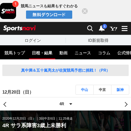
競馬ニュースも結果もすぐわかる
閉じる
スポーツナビ
検索
通知
i
ログイン
ID新規取得
競馬トップ
日程・結果
動画
ニュース
コラム
公式情
真中満＆五十嵐亮太が佐賀競馬予想に挑戦！（PR）
中山
中京
阪神
12月20日（日）
2020年12月20日（日）
3回中京6日
11:25発走
4R サラ系障害3歳上未勝利