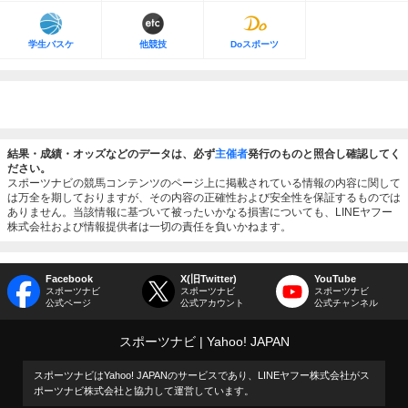
学生バスケ
他競技
Doスポーツ
結果・成績・オッズなどのデータは、必ず
主催者
発行のものと照合し確認してく
ださい。
スポーツナビの競馬コンテンツのページ上に掲載されている情報の内容に関して
は万全を期しておりますが、その内容の正確性および安全性を保証するものでは
ありません。当該情報に基づいて被ったいかなる損害についても、LINEヤフー
株式会社および情報提供者は一切の責任を負いかねます。
Facebook
X(旧Twitter)
YouTube
スポーツナビ
スポーツナビ
スポーツナビ
公式ページ
公式アカウント
公式チャンネル
スポーツナビ
Yahoo! JAPAN
スポーツナビはYahoo! JAPANのサービスであり、LINEヤフー株式会社がス
ポーツナビ株式会社と協力して運営しています。