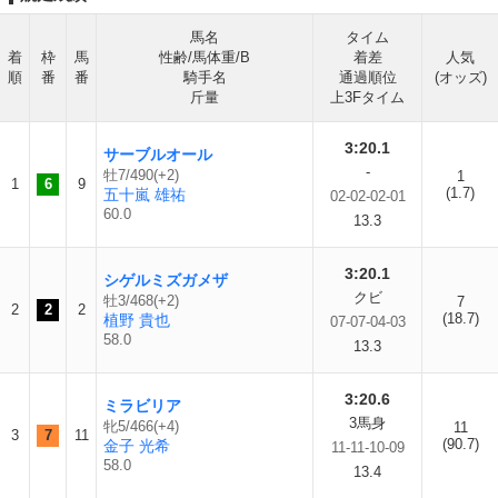
馬名
タイム
着
枠
馬
性齢/馬体重/B
着差
人気
順
番
番
騎手名
通過順位
(オッズ)
斤量
上3Fタイム
3:20.1
サーブルオール
-
牡7/490(+2)
1
1
6
9
(1.7)
五十嵐 雄祐
02-02-02-01
60.0
13.3
3:20.1
シゲルミズガメザ
クビ
牡3/468(+2)
7
2
2
2
(18.7)
植野 貴也
07-07-04-03
58.0
13.3
3:20.6
ミラビリア
3馬身
牝5/466(+4)
11
3
7
11
(90.7)
金子 光希
11-11-10-09
58.0
13.4