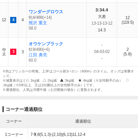
3:34.4
ワンダーグロウス
大差
牝4/488(+14)
12
12
4
4
(119.5)
熊沢 重文
13-13-13-12
58.0
14.3
オウケンブラック
-
牡9/490(+6)
2
中
3
04-03-02
3
止
(5.8)
江田 勇亮
-
60.0
※Bはブリンカーの有無。上3Fはゴール前3ハロン（600m）のタイム。オッズは単勝オ
ッズ。
※減量表示は [
:1kg減
:2kg減
:3kg減
:4kg減（※女性騎手のみ）
:2kg減（※5年以上、又は101勝以上の女性騎手のみ）] です。
※通過順位、人気は月曜午後（土日開催の場合）に更新されます。
コーナー通過順位
コーナー
通過順位
1コーナー
7-
9
,8(5,1,3)-(2,10)(6,13)11,12-4