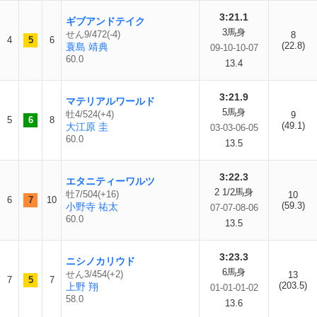
3:21.1
ギブアンドテイク
3馬身
せん9/472(-4)
8
4
5
6
(22.8)
蓑島 靖典
09-10-10-07
60.0
13.4
3:21.9
マテリアルワールド
5馬身
牡4/524(+4)
9
5
6
8
(49.1)
大江原 圭
03-03-06-05
60.0
13.5
3:22.3
エタニティーワルツ
2 1/2馬身
牡7/504(+16)
10
6
7
10
(59.3)
小野寺 祐太
07-07-08-06
60.0
13.5
3:23.3
ニシノカリウド
6馬身
せん3/454(+2)
13
7
5
7
(203.5)
上野 翔
01-01-01-02
58.0
13.6