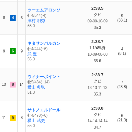
2:38.5
ツーエムアロンソ
クビ
牡4/544(-4)
9
8
4
6
(33.1)
津村 明秀
09-09-10-09
55.0
35.3
2:38.7
キタサンバルカン
1 1/4馬身
牡4/444(+6)
4
9
6
9
(8.1)
武 豊
10-09-08-08
56.0
35.6
2:38.7
ウィナーポイント
クビ
牝5/434(+14)
7
10
8
14
(28.8)
横山 典弘
13-13-11-13
51.0
35.3
2:38.8
サトノエルドール
クビ
牡4/478(+6)
6
11
5
8
(21.3)
横山 武史
14-14-14-14
55.0
34.7