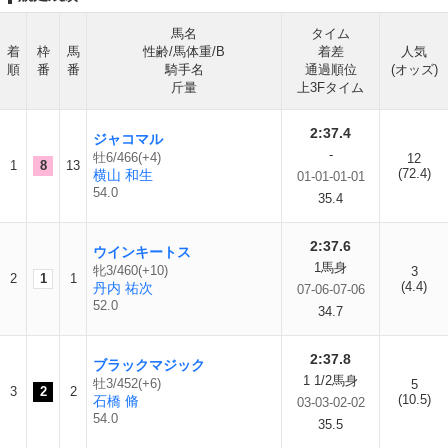
馬名
タイム
着
枠
馬
性齢/馬体重/B
着差
人気
順
番
番
騎手名
通過順位
(オッズ)
斤量
上3Fタイム
2:37.4
ジャコマル
-
牡6/466(+4)
12
1
8
13
(72.4)
横山 和生
01-01-01-01
54.0
35.4
2:37.6
ウインキートス
1馬身
牝3/460(+10)
3
2
1
1
(4.4)
丹内 祐次
07-06-07-06
52.0
34.7
2:37.8
ブラックマジック
1 1/2馬身
牡3/452(+6)
5
3
2
2
(10.5)
石橋 脩
03-03-02-02
54.0
35.5