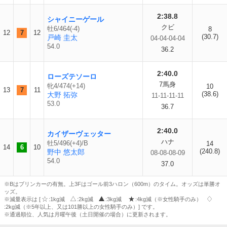
2:38.8
シャイニーゲール
クビ
牡6/464(-4)
8
12
7
12
(30.7)
戸崎 圭太
04-04-04-04
54.0
36.2
2:40.0
ローズテソーロ
7馬身
牝4/474(+14)
10
13
7
11
(38.6)
大野 拓弥
11-11-11-11
53.0
36.7
2:40.0
カイザーヴェッター
ハナ
牡5/496(+4)/B
14
14
6
10
(240.8)
野中 悠太郎
08-08-08-09
54.0
37.0
※Bはブリンカーの有無。上3Fはゴール前3ハロン（600m）のタイム。オッズは単勝オ
ッズ。
※減量表示は [
:1kg減
:2kg減
:3kg減
:4kg減（※女性騎手のみ）
:2kg減（※5年以上、又は101勝以上の女性騎手のみ）] です。
※通過順位、人気は月曜午後（土日開催の場合）に更新されます。