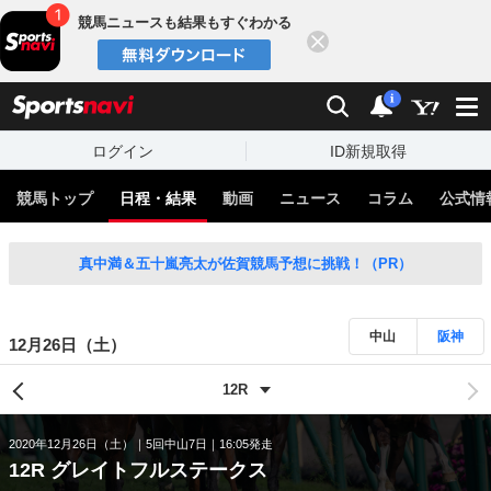
競馬ニュースも結果もすぐわかる
閉じる
スポーツナビ
検索
通知
i
ログイン
ID新規取得
競馬トップ
日程・結果
動画
ニュース
コラム
公式情
真中満＆五十嵐亮太が佐賀競馬予想に挑戦！（PR）
中山
阪神
12月26日（土）
2020年12月26日（土）
5回中山7日
16:05発走
12R グレイトフルステークス