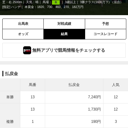
芝・右 2500m
天気：
晴
馬場：
3歳以上
3勝クラス(1600万下) （混合）
良
[指定] ハンデ
本賞金：1820、730、460、270、182万円
出馬表
対戦成績
予想
オッズ
結果
コースレコード
無料アプリで競馬情報をチェックする
払戻金
馬番
払戻金
人気
単勝
13
7,240円
12
13
1,730円
12
複勝
1
190円
3