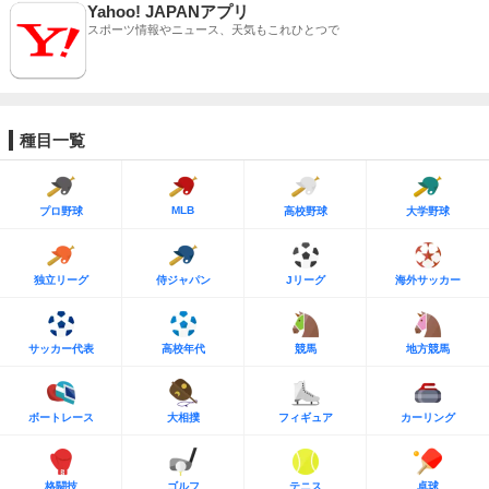
Yahoo! JAPANアプリ
スポーツ情報やニュース、天気もこれひとつで
種目一覧
MLB
プロ野球
高校野球
大学野球
独立リーグ
侍ジャパン
Jリーグ
海外サッカー
サッカー代表
高校年代
競馬
地方競馬
ボートレース
大相撲
フィギュア
カーリング
格闘技
ゴルフ
テニス
卓球