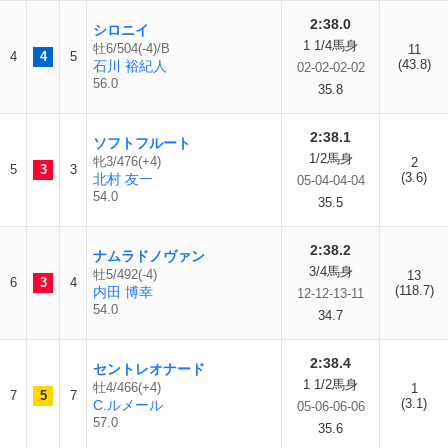
2:38.0
シロニイ
1 1/4馬身
牡6/504(-4)/B
11
4
4
5
(43.8)
石川 裕紀人
02-02-02-02
56.0
35.8
2:38.1
ソフトフルート
1/2馬身
牝3/476(+4)
2
5
3
3
(3.6)
北村 友一
05-04-04-04
54.0
35.5
2:38.2
ナムラドノヴァン
3/4馬身
牡5/492(-4)
13
6
3
4
(118.7)
内田 博幸
12-12-13-11
54.0
34.7
2:38.4
セントレオナード
1 1/2馬身
牡4/466(+4)
1
7
5
7
(3.1)
C.ルメール
05-06-06-06
57.0
35.6