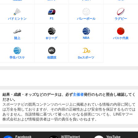
F1
バドミントン
バレーボール
ラグビー
NBA
陸上
Bリーグ
バスケ代表
学生バスケ
他競技
Doスポーツ
結果・成績・オッズなどのデータは、必ず
主催者
発行のものと照合し確認してく
ださい。
スポーツナビの競馬コンテンツのページ上に掲載されている情報の内容に関して
は万全を期しておりますが、その内容の正確性および安全性を保証するものでは
ありません。当該情報に基づいて被ったいかなる損害についても、LINEヤフー
株式会社および情報提供者は一切の責任を負いかねます。
Facebook
X(旧Twitter)
YouTube