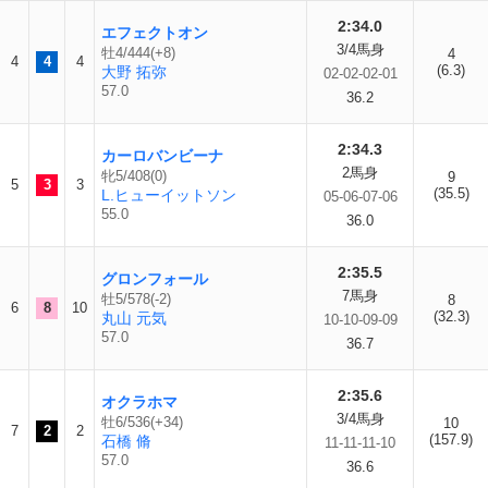
2:34.0
エフェクトオン
3/4馬身
牡4/444(+8)
4
4
4
4
(6.3)
大野 拓弥
02-02-02-01
57.0
36.2
2:34.3
カーロバンビーナ
2馬身
牝5/408(0)
9
5
3
3
(35.5)
L.ヒューイットソン
05-06-07-06
55.0
36.0
2:35.5
グロンフォール
7馬身
牡5/578(-2)
8
6
8
10
(32.3)
丸山 元気
10-10-09-09
57.0
36.7
2:35.6
オクラホマ
3/4馬身
牡6/536(+34)
10
7
2
2
(157.9)
石橋 脩
11-11-11-10
57.0
36.6