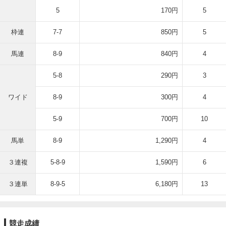
5
170円
5
枠連
7-7
850円
5
馬連
8-9
840円
4
5-8
290円
3
ワイド
8-9
300円
4
5-9
700円
10
馬単
8-9
1,290円
4
３連複
5-8-9
1,590円
6
３連単
8-9-5
6,180円
13
競走成績