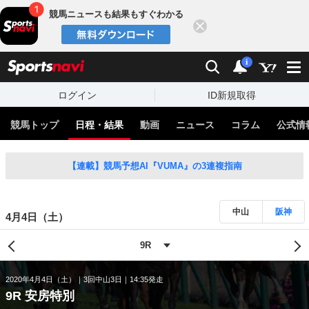
競馬ニュースも結果もすぐわかる
閉じる
スポーツナビ
検索
通知
i
ログイン
ID新規取得
競馬トップ
日程・結果
動画
ニュース
コラム
公式情
【連載】競馬予想AI『VUMA』の3連複指南
中山
阪神
4月4日（土）
2020年4月4日（土）
3回中山3日
14:35発走
9R 安房特別