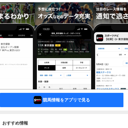
競馬情報をアプリで見る
おすすめ情報