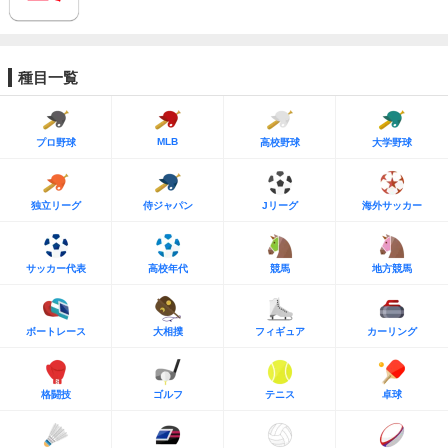
種目一覧
MLB
プロ野球
高校野球
大学野球
独立リーグ
侍ジャパン
Jリーグ
海外サッカー
サッカー代表
高校年代
競馬
地方競馬
ボートレース
大相撲
フィギュア
カーリング
格闘技
ゴルフ
テニス
卓球