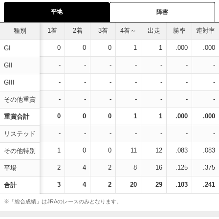
平地
障害
種別
1着
2着
3着
4着～
出走
勝率
連対率
0
0
0
1
1
.000
.000
GI
-
-
-
-
-
-
-
GII
-
-
-
-
-
-
-
GIII
-
-
-
-
-
-
-
その他重賞
0
0
0
1
1
.000
.000
重賞合計
-
-
-
-
-
-
-
リステッド
1
0
0
11
12
.083
.083
その他特別
2
4
2
8
16
.125
.375
平場
3
4
2
20
29
.103
.241
合計
※「総合成績」はJRAのレースのみとなります。