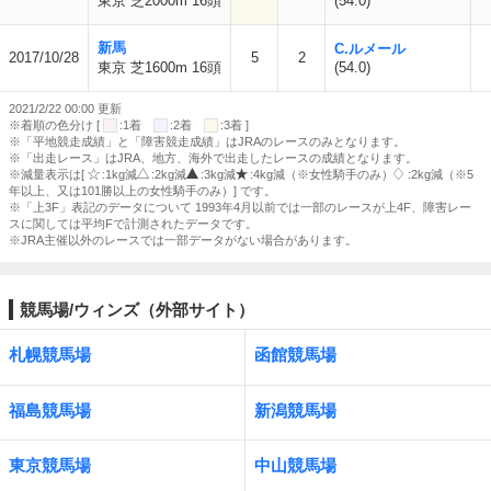
東京 芝2000m 16頭
(54.0)
新馬
C.ルメール
2017/10/28
5
2
東京 芝1600m 16頭
(54.0)
2021/2/22 00:00 更新
※着順の色分け [
:1着
:2着
:3着 ]
※「平地競走成績」と「障害競走成績」はJRAのレースのみとなります。
※「出走レース」はJRA、地方、海外で出走したレースの成績となります。
※減量表示は[
:1kg減
:2kg減
:3kg減
:4kg減（※女性騎手のみ）
:2kg減（※5
年以上、又は101勝以上の女性騎手のみ）] です。
※「上3F」表記のデータについて 1993年4月以前では一部のレースが上4F、障害レー
スに関しては平均Fで計測されたデータです。
※JRA主催以外のレースでは一部データがない場合があります。
競馬場/ウィンズ（外部サイト）
札幌競馬場
函館競馬場
福島競馬場
新潟競馬場
東京競馬場
中山競馬場