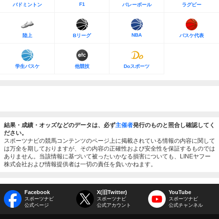
F1
バドミントン
バレーボール
ラグビー
NBA
陸上
Bリーグ
バスケ代表
学生バスケ
他競技
Doスポーツ
結果・成績・オッズなどのデータは、必ず
主催者
発行のものと照合し確認してく
ださい。
スポーツナビの競馬コンテンツのページ上に掲載されている情報の内容に関して
は万全を期しておりますが、その内容の正確性および安全性を保証するものでは
ありません。当該情報に基づいて被ったいかなる損害についても、LINEヤフー
株式会社および情報提供者は一切の責任を負いかねます。
Facebook
X(旧Twitter)
YouTube
スポーツナビ
スポーツナビ
スポーツナビ
公式ページ
公式アカウント
公式チャンネル