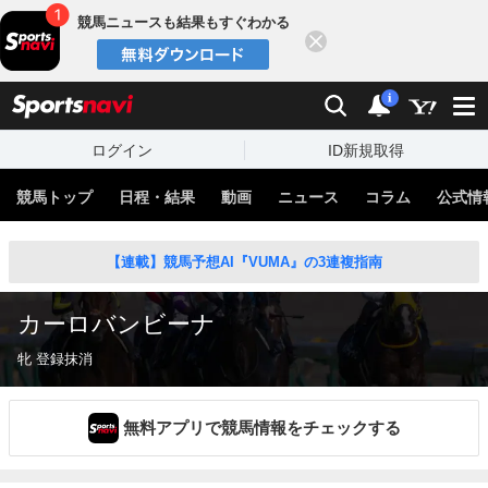
競馬ニュースも結果もすぐわかる
閉じる
スポーツナビ
検索
通知
i
ログイン
ID新規取得
競馬トップ
日程・結果
動画
ニュース
コラム
公式情
【連載】競馬予想AI『VUMA』の3連複指南
カーロバンビーナ
牝 登録抹消
無料アプリで競馬情報をチェックする