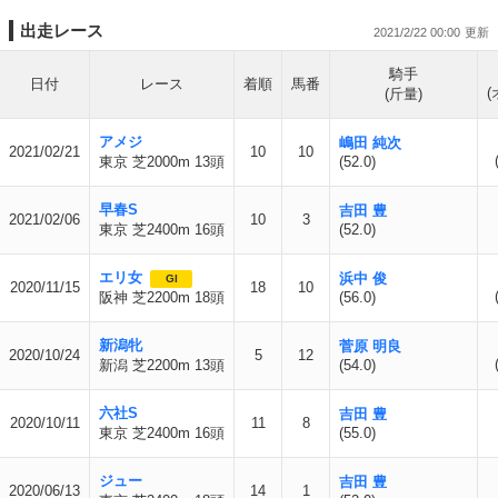
出走レース
2021/2/22 00:00
騎手
日付
レース
着順
馬番
(
(斤量)
アメジ
嶋田 純次
2021/02/21
10
10
東京 芝2000m 13頭
(52.0)
早春S
吉田 豊
2021/02/06
10
3
東京 芝2400m 16頭
(52.0)
エリ女
浜中 俊
GI
2020/11/15
18
10
阪神 芝2200m 18頭
(56.0)
新潟牝
菅原 明良
2020/10/24
5
12
新潟 芝2200m 13頭
(54.0)
六社S
吉田 豊
2020/10/11
11
8
東京 芝2400m 16頭
(55.0)
ジュー
吉田 豊
2020/06/13
14
1