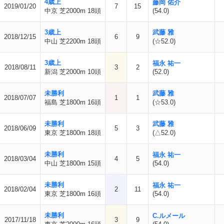
4歳上
藤岡 佑介
2019/01/20
7
15
中京 芝2000m 18頭
(54.0)
3歳上
武藤 雅
2018/12/15
6
9
中山 芝2200m 18頭
(☆52.0)
3歳上
福永 祐一
2018/08/11
3
2
新潟 芝2000m 10頭
(52.0)
未勝利
武藤 雅
2018/07/07
1
1
福島 芝1800m 16頭
(☆53.0)
未勝利
武藤 雅
2018/06/09
5
3
東京 芝1800m 18頭
(△52.0)
未勝利
福永 祐一
2018/03/04
4
5
中山 芝1800m 15頭
(54.0)
未勝利
福永 祐一
2018/02/04
2
11
東京 芝1800m 16頭
(54.0)
未勝利
C.ルメール
2017/11/18
3
9