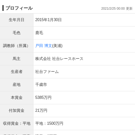
プロフィール
2021/2/25 00:00
生年月日
2015年1月30日
毛色
鹿毛
調教師（所属）
戸田 博文
(美浦)
馬主
株式会社 社台レースホース
生産者
社台ファーム
産地
千歳市
本賞金
5385万円
付加賞金
21万円
収得賞金：平地
平地：1500万円