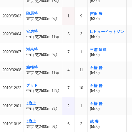
東京 芝2400m 18頭
(52.0)
陣馬特
吉田 豊
2020/05/03
1
9
東京 芝2400m 9頭
(53.0)
安房特
L.ヒューイットソン
2020/04/04
5
3
中山 芝2500m 11頭
(55.0)
潮来特
三浦 皇成
2020/03/07
7
1
中山 芝2500m 9頭
(55.0)
箱根特
石橋 脩
2020/02/08
4
11
東京 芝2400m 11頭
(54.0)
グッド
石橋 脩
2019/12/22
7
10
中山 芝2500m 12頭
(54.0)
3歳上
石橋 脩
2019/12/01
2
1
中山 芝2500m 7頭
(55.0)
3歳上
武 豊
2019/10/19
6
2
東京 芝2400m 9頭
(55.0)