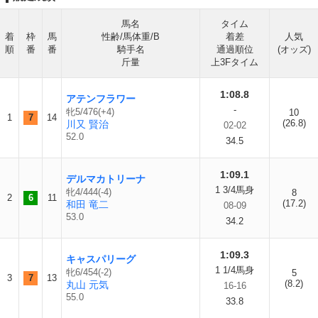
馬名
タイム
着
枠
馬
性齢/馬体重/B
着差
人気
順
番
番
騎手名
通過順位
(オッズ)
斤量
上3Fタイム
1:08.8
アテンフラワー
-
牝5/476(+4)
10
1
7
14
(26.8)
川又 賢治
02-02
52.0
34.5
1:09.1
デルマカトリーナ
1 3/4馬身
牝4/444(-4)
8
2
6
11
(17.2)
和田 竜二
08-09
53.0
34.2
1:09.3
キャスパリーグ
1 1/4馬身
牝6/454(-2)
5
3
7
13
(8.2)
丸山 元気
16-16
55.0
33.8