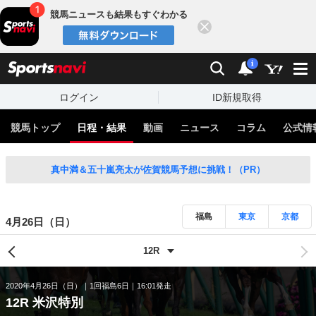
競馬ニュースも結果もすぐわかる
閉じる
スポーツナビ
検索
通知
i
ログイン
ID新規取得
競馬トップ
日程・結果
動画
ニュース
コラム
公式情
真中満＆五十嵐亮太が佐賀競馬予想に挑戦！（PR）
福島
東京
京都
4月26日（日）
2020年4月26日（日）
1回福島6日
16:01発走
12R 米沢特別