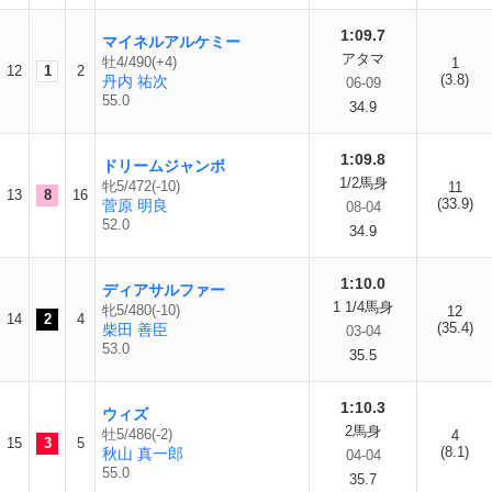
1:09.7
マイネルアルケミー
アタマ
牡4/490(+4)
1
12
1
2
(3.8)
丹内 祐次
06-09
55.0
34.9
1:09.8
ドリームジャンボ
1/2馬身
牝5/472(-10)
11
13
8
16
(33.9)
菅原 明良
08-04
52.0
34.9
1:10.0
ディアサルファー
1 1/4馬身
牝5/480(-10)
12
14
2
4
(35.4)
柴田 善臣
03-04
53.0
35.5
1:10.3
ウィズ
2馬身
牡5/486(-2)
4
15
3
5
(8.1)
秋山 真一郎
04-04
55.0
35.7