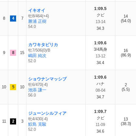
1:09.5
イキオイ
クビ
牡8/464(+4)
14
8
4
7
(54.0)
勝浦 正樹
13-14
54.0
34.3
1:09.6
カワキタピリカ
3/4馬身
牡7/506(0)/B
16
9
8
15
(86.9)
嶋田 純次
13-12
52.0
34.4
1:09.6
ショウナンマッシブ
ハナ
牡6/470(-4)
2
10
5
10
(5.5)
池添 謙一
08-04
56.0
34.7
1:09.7
ジューンシルフィア
クビ
牝4/430(-4)
13
11
2
3
(38.3)
鮫島 克駿
11-09
52.0
34.6