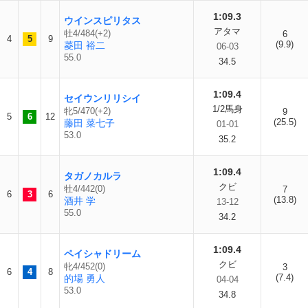
1:09.3
ウインスピリタス
アタマ
牡4/484(+2)
6
4
5
9
(9.9)
菱田 裕二
06-03
55.0
34.5
1:09.4
セイウンリリシイ
1/2馬身
牝5/470(+2)
9
5
6
12
(25.5)
藤田 菜七子
01-01
53.0
35.2
1:09.4
タガノカルラ
クビ
牡4/442(0)
7
6
3
6
(13.8)
酒井 学
13-12
55.0
34.2
1:09.4
ペイシャドリーム
クビ
牝4/452(0)
3
6
4
8
(7.4)
的場 勇人
04-04
53.0
34.8