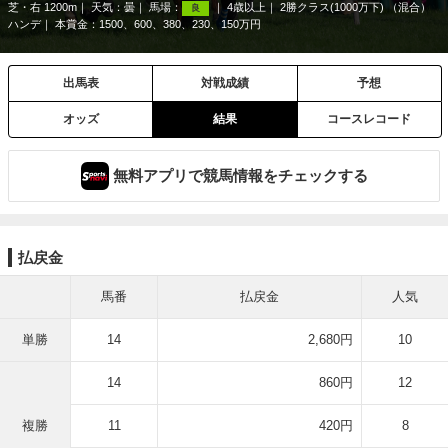
芝・右 1200m
天気：
曇
馬場：
4歳以上
2勝クラス(1000万下) （混合）
良
ハンデ
本賞金：1500、600、380、230、150万円
出馬表
対戦成績
予想
オッズ
結果
コースレコード
無料アプリで競馬情報をチェックする
払戻金
馬番
払戻金
人気
単勝
14
2,680円
10
14
860円
12
複勝
11
420円
8