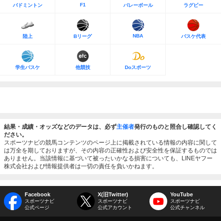
F1
バドミントン
バレーボール
ラグビー
NBA
陸上
Bリーグ
バスケ代表
学生バスケ
他競技
Doスポーツ
結果・成績・オッズなどのデータは、必ず
主催者
発行のものと照合し確認してく
ださい。
スポーツナビの競馬コンテンツのページ上に掲載されている情報の内容に関して
は万全を期しておりますが、その内容の正確性および安全性を保証するものでは
ありません。当該情報に基づいて被ったいかなる損害についても、LINEヤフー
株式会社および情報提供者は一切の責任を負いかねます。
Facebook
X(旧Twitter)
YouTube
スポーツナビ
スポーツナビ
スポーツナビ
公式ページ
公式アカウント
公式チャンネル