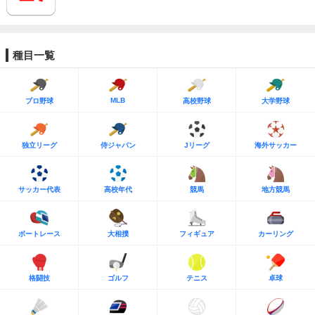
種目一覧
MLB
プロ野球
高校野球
大学野球
独立リーグ
侍ジャパン
Jリーグ
海外サッカー
サッカー代表
高校年代
競馬
地方競馬
ボートレース
大相撲
フィギュア
カーリング
格闘技
ゴルフ
テニス
卓球