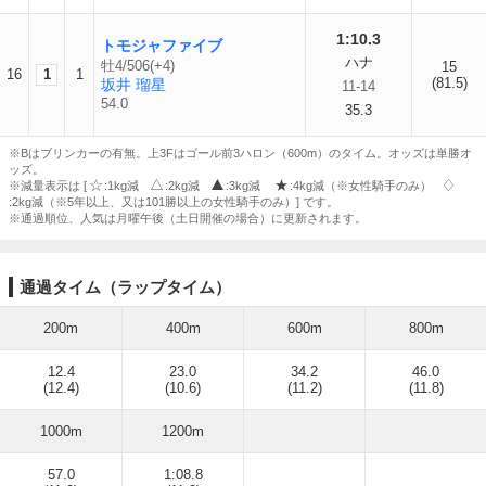
1:10.3
トモジャファイブ
ハナ
牡4/506(+4)
15
16
1
1
(81.5)
坂井 瑠星
11-14
54.0
35.3
※Bはブリンカーの有無。上3Fはゴール前3ハロン（600m）のタイム。オッズは単勝オ
ッズ。
※減量表示は [
:1kg減
:2kg減
:3kg減
:4kg減（※女性騎手のみ）
:2kg減（※5年以上、又は101勝以上の女性騎手のみ）] です。
※通過順位、人気は月曜午後（土日開催の場合）に更新されます。
通過タイム（ラップタイム）
200m
400m
600m
800m
12.4
23.0
34.2
46.0
(12.4)
(10.6)
(11.2)
(11.8)
1000m
1200m
57.0
1:08.8