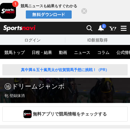
競馬ニュースも結果もすぐわかる
閉じる
スポーツナビ
検索
通知
i
ログイン
ID新規取得
競馬トップ
日程・結果
動画
ニュース
コラム
公式情
真中満＆五十嵐亮太が佐賀競馬予想に挑戦！（PR）
ドリームジャンボ
牝 登録抹消
無料アプリで競馬情報をチェックする