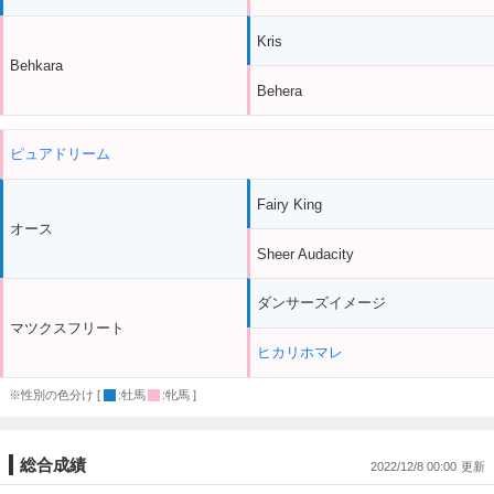
Kris
Behkara
Behera
ピュアドリーム
Fairy King
オース
Sheer Audacity
ダンサーズイメージ
マツクスフリート
ヒカリホマレ
※性別の色分け [
:牡馬
:牝馬 ]
総合成績
2022/12/8 00:00