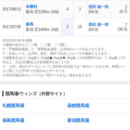
未勝利
西田 雄一郎
2
2017/08/12
4
2
(4.7)
新潟 芝1200m 16頭
(54.0)
新馬
西田 雄一郎
7
2017/07/30
2
15
(36.5)
新潟 芝1400m 15頭
(54.0)
2022/12/5 00:00 更新
※着順の色分け [
:1着
:2着
:3着 ]
※「平地競走成績」と「障害競走成績」はJRAのレースのみとなります。
※「出走レース」はJRA、地方、海外で出走したレースの成績となります。
※減量表示は[
:1kg減
:2kg減
:3kg減
:4kg減（※女性騎手のみ）
:2kg減（※5
年以上、又は101勝以上の女性騎手のみ）] です。
※「上3F」表記のデータについて 1993年4月以前では一部のレースが上4F、障害レー
スに関しては平均Fで計測されたデータです。
※JRA主催以外のレースでは一部データがない場合があります。
競馬場/ウィンズ（外部サイト）
札幌競馬場
函館競馬場
福島競馬場
新潟競馬場