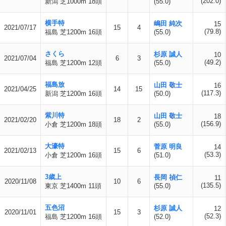
(202.0)
新潟 芝1000m 18頭
(55.0)
横手特
嶋田 純次
15
2021/07/17
15
4
(79.8)
福島 芝1200m 16頭
(55.0)
さくら
杉原 誠人
10
2021/07/04
6
3
(49.2)
福島 芝1200m 12頭
(55.0)
福島放
山田 敬士
16
2021/04/25
14
15
(117.3)
新潟 芝1200m 16頭
(50.0)
紫川特
山田 敬士
18
2021/02/20
18
2
(156.9)
小倉 芝1200m 18頭
(55.0)
大濠特
菅原 明良
14
2021/02/13
15
6
(53.3)
小倉 芝1200m 16頭
(51.0)
3歳上
長岡 禎仁
11
2020/11/08
10
6
(135.5)
東京 芝1400m 11頭
(55.0)
五色沼
杉原 誠人
12
2020/11/01
15
3
(52.3)
福島 芝1200m 16頭
(52.0)