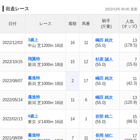
出走レース
2022/12/5 00:00
騎手
人気
日付
レース
着順
馬番
(オッズ)
(斤量)
3歳上
嶋田 純次
13
2022/12/03
16
11
(178.5)
中山 芝1200m 16頭
(55.0)
飛翼特
杉原 誠人
7
2022/10/15
15
12
(15.6)
新潟 芝1000m 18頭
(55.0)
驀進特
嶋田 純次
11
2022/08/07
2
17
(42.3)
新潟 芝1000m 18頭
(55.0)
邁進特
嶋田 純次
13
2022/05/14
11
6
(120.9)
新潟 芝1000m 16頭
(55.0)
4歳上
岩部 純二
15
2022/02/13
14
1
(99.5)
東京 ダ1400m 16頭
(55.0)
驀進特
長岡 禎仁
17
2021/08/08
7
11