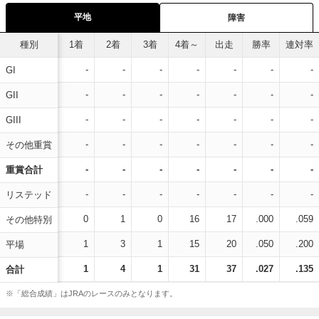
平地
障害
種別
1着
2着
3着
4着～
出走
勝率
連対率
-
-
-
-
-
-
-
GI
-
-
-
-
-
-
-
GII
-
-
-
-
-
-
-
GIII
-
-
-
-
-
-
-
その他重賞
-
-
-
-
-
-
-
重賞合計
-
-
-
-
-
-
-
リステッド
0
1
0
16
17
.000
.059
その他特別
1
3
1
15
20
.050
.200
平場
1
4
1
31
37
.027
.135
合計
※「総合成績」はJRAのレースのみとなります。