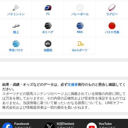
F1
バドミントン
バレーボール
ラグビー
NBA
陸上
Bリーグ
バスケ代表
学生バスケ
他競技
Doスポーツ
結果・成績・オッズなどのデータは、必ず
主催者
発行のものと照合し確認してく
ださい。
スポーツナビの競馬コンテンツのページ上に掲載されている情報の内容に関して
は万全を期しておりますが、その内容の正確性および安全性を保証するものでは
ありません。当該情報に基づいて被ったいかなる損害についても、LINEヤフー
株式会社および情報提供者は一切の責任を負いかねます。
Facebook
X(旧Twitter)
YouTube
スポーツナビ
スポーツナビ
スポーツナビ