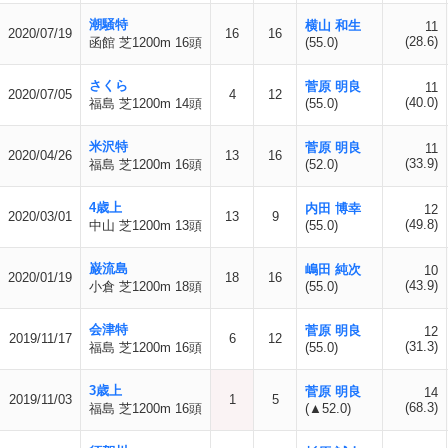
潮騒特
横山 和生
11
2020/07/19
16
16
(28.6)
函館 芝1200m 16頭
(55.0)
さくら
菅原 明良
11
2020/07/05
4
12
(40.0)
福島 芝1200m 14頭
(55.0)
米沢特
菅原 明良
11
2020/04/26
13
16
(33.9)
福島 芝1200m 16頭
(52.0)
4歳上
内田 博幸
12
2020/03/01
13
9
(49.8)
中山 芝1200m 13頭
(55.0)
巌流島
嶋田 純次
10
2020/01/19
18
16
(43.9)
小倉 芝1200m 18頭
(55.0)
会津特
菅原 明良
12
2019/11/17
6
12
(31.3)
福島 芝1200m 16頭
(55.0)
3歳上
菅原 明良
14
2019/11/03
1
5
(68.3)
福島 芝1200m 16頭
(▲52.0)