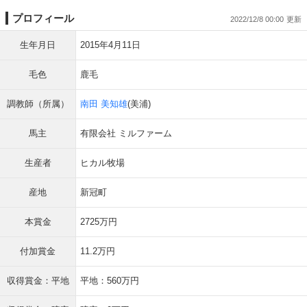
プロフィール
2022/12/8 00:00
生年月日
2015年4月11日
毛色
鹿毛
調教師（所属）
南田 美知雄
(美浦)
馬主
有限会社 ミルファーム
生産者
ヒカル牧場
産地
新冠町
本賞金
2725万円
付加賞金
11.2万円
収得賞金：平地
平地：560万円