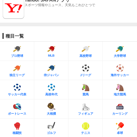
スポーツ情報やニュース、天気もこれひとつで
種目一覧
MLB
プロ野球
高校野球
大学野球
独立リーグ
侍ジャパン
Jリーグ
海外サッカー
サッカー代表
高校年代
競馬
地方競馬
ボートレース
大相撲
フィギュア
カーリング
格闘技
ゴルフ
テニス
卓球