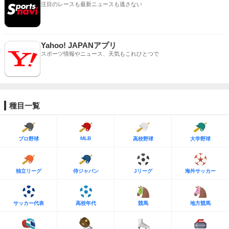
注目のレースも最新ニュースも逃さない
Yahoo! JAPANアプリ
スポーツ情報やニュース、天気もこれひとつで
種目一覧
MLB
プロ野球
高校野球
大学野球
独立リーグ
侍ジャパン
Jリーグ
海外サッカー
サッカー代表
高校年代
競馬
地方競馬