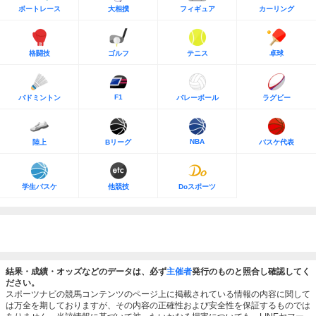
ボートレース
大相撲
フィギュア
カーリング
格闘技
ゴルフ
テニス
卓球
F1
バドミントン
バレーボール
ラグビー
NBA
陸上
Bリーグ
バスケ代表
学生バスケ
他競技
Doスポーツ
結果・成績・オッズなどのデータは、必ず
主催者
発行のものと照合し確認してく
ださい。
スポーツナビの競馬コンテンツのページ上に掲載されている情報の内容に関して
は万全を期しておりますが、その内容の正確性および安全性を保証するものでは