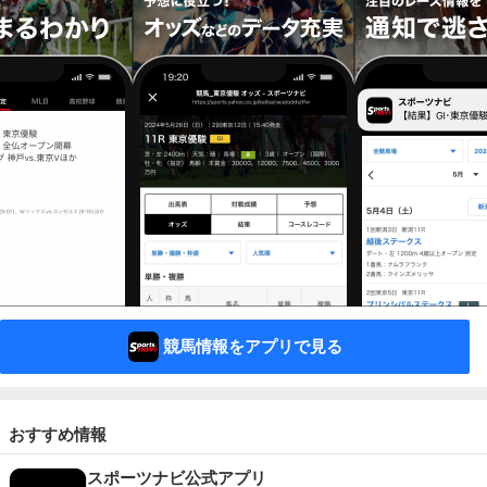
競馬情報をアプリで見る
おすすめ情報
スポーツナビ公式アプリ