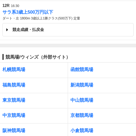
12R
16:30
サラ系3歳上500万円以下
ダート・左 1800m 3歳以上1勝クラス(500万下) 定量
競走成績・払戻金
競馬場/ウィンズ（外部サイト）
札幌競馬場
函館競馬場
福島競馬場
新潟競馬場
東京競馬場
中山競馬場
中京競馬場
京都競馬場
阪神競馬場
小倉競馬場