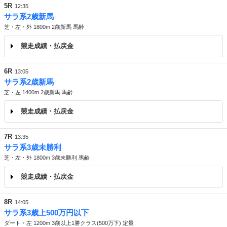
5R
12:35
サラ系2歳新馬
芝・左・外 1800m 2歳新馬 馬齢
競走成績・払戻金
6R
13:05
サラ系2歳新馬
芝・左 1400m 2歳新馬 馬齢
競走成績・払戻金
7R
13:35
サラ系3歳未勝利
芝・左・外 1800m 3歳未勝利 馬齢
競走成績・払戻金
8R
14:05
サラ系3歳上500万円以下
ダート・左 1200m 3歳以上1勝クラス(500万下) 定量