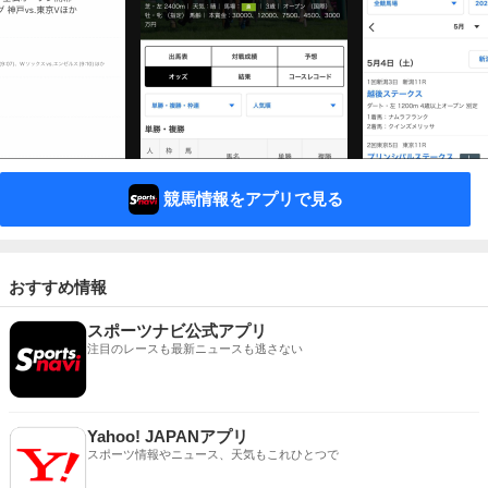
競馬情報をアプリで見る
おすすめ情報
スポーツナビ公式アプリ
注目のレースも最新ニュースも逃さない
Yahoo! JAPANアプリ
スポーツ情報やニュース、天気もこれひとつで