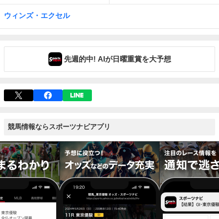
ウィンズ・エクセル
先週的中! AIが日曜重賞を大予想
競馬情報ならスポーツナビアプリ