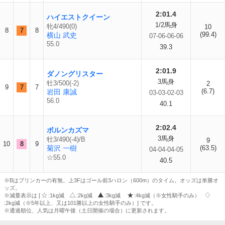
2:01.4
ハイエストクイーン
1/2馬身
牝4/490(0)
10
8
7
8
(99.4)
横山 武史
07-06-06-06
55.0
39.3
2:01.9
ダノングリスター
3馬身
牡3/500(-2)
2
9
7
7
(6.7)
岩田 康誠
03-03-02-03
56.0
40.1
2:02.4
ボルンカズマ
3馬身
牡3/490(-4)/B
9
10
8
9
菊沢 一樹
(63.5)
04-04-04-05
☆55.0
40.5
※Bはブリンカーの有無。上3Fはゴール前3ハロン（600m）のタイム。オッズは単勝オ
ッズ。
※減量表示は [
:1kg減
:2kg減
:3kg減
:4kg減（※女性騎手のみ）
:2kg減（※5年以上、又は101勝以上の女性騎手のみ）] です。
※通過順位、人気は月曜午後（土日開催の場合）に更新されます。