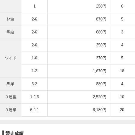
1
250円
6
枠連
2-6
870円
5
馬連
2-6
680円
3
2-6
350円
4
ワイド
1-6
370円
5
1-2
1,670円
18
馬単
6-2
880円
4
３連複
1-2-6
2,520円
10
３連単
6-2-1
6,180円
20
競走成績