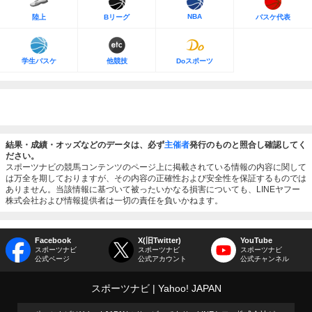
NBA
陸上
Bリーグ
バスケ代表
学生バスケ
他競技
Doスポーツ
結果・成績・オッズなどのデータは、必ず
主催者
発行のものと照合し確認してく
ださい。
スポーツナビの競馬コンテンツのページ上に掲載されている情報の内容に関して
は万全を期しておりますが、その内容の正確性および安全性を保証するものでは
ありません。当該情報に基づいて被ったいかなる損害についても、LINEヤフー
株式会社および情報提供者は一切の責任を負いかねます。
Facebook
X(旧Twitter)
YouTube
スポーツナビ
スポーツナビ
スポーツナビ
公式ページ
公式アカウント
公式チャンネル
スポーツナビ
Yahoo! JAPAN