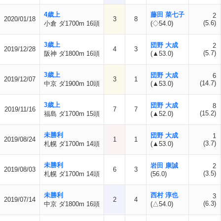
4歳上
藤田 菜七子
2
2020/01/18
3
8
(5.6)
小倉 ダ1700m 16頭
(◇54.0)
3歳上
団野 大成
2
2019/12/28
4
3
(5.7)
阪神 ダ1800m 16頭
(▲53.0)
3歳上
団野 大成
6
2019/12/07
3
1
(14.7)
中京 ダ1900m 10頭
(▲53.0)
3歳上
団野 大成
8
2019/11/16
7
7
(15.2)
福島 ダ1700m 15頭
(▲52.0)
未勝利
団野 大成
1
2019/08/24
1
1
(3.7)
札幌 ダ1700m 14頭
(▲53.0)
未勝利
岩田 康誠
2
2019/08/03
6
3
(3.5)
札幌 ダ1700m 14頭
(56.0)
未勝利
西村 淳也
3
2019/07/14
2
4
(6.3)
中京 ダ1800m 16頭
(△54.0)