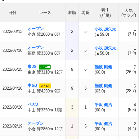
騎手
人気
日付
レース
着順
馬番
(オッズ)
(斤量)
オープン
小牧 加矢太
1
2022/08/13
2
5
(3.1)
小倉 障2860m 8頭
(▲59.0)
オープン
小牧 加矢太
1
2022/07/16
2
5
(1.9)
福島 障3380m 6頭
(▲58.0)
東JS
難波 剛健
7
J・GIII
2022/06/25
9
6
(26.9)
東京 障3110m 12頭
(60.0)
中GJ
難波 剛健
6
J・GI
2022/04/16
9
3
(28.7)
中山 障4250m 9頭
(63.0)
ペガJ
平沢 健治
4
2022/03/26
3
1
(5.5)
中山 障3350m 11頭
(60.0)
オープン
平沢 健治
2
2022/02/19
1
5
(4.4)
小倉 障2860m 12頭
(60.0)