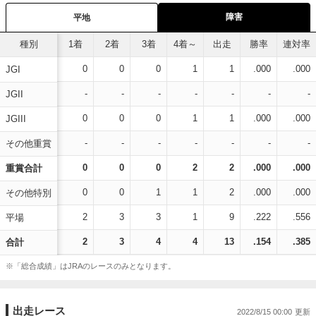
障害
平地
種別
1着
2着
3着
4着～
出走
勝率
連対率
0
0
0
1
1
.000
.000
JGI
-
-
-
-
-
-
-
JGII
0
0
0
1
1
.000
.000
JGIII
-
-
-
-
-
-
-
その他重賞
0
0
0
2
2
.000
.000
重賞合計
0
0
1
1
2
.000
.000
その他特別
2
3
3
1
9
.222
.556
平場
2
3
4
4
13
.154
.385
合計
※「総合成績」はJRAのレースのみとなります。
出走レース
2022/8/15 00:00