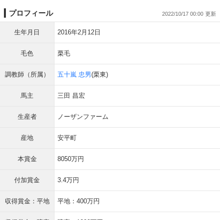
プロフィール
2022/10/17 00:00
生年月日
2016年2月12日
毛色
栗毛
調教師（所属）
五十嵐 忠男
(栗東)
馬主
三田 昌宏
生産者
ノーザンファーム
産地
安平町
本賞金
8050万円
付加賞金
3.4万円
収得賞金：平地
平地：400万円