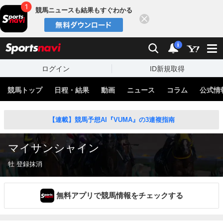
競馬ニュースも結果もすぐわかる
閉じる
スポーツナビ
検索
通知
i
ログイン
ID新規取得
競馬トップ
日程・結果
動画
ニュース
コラム
公式情
【連載】競馬予想AI『VUMA』の3連複指南
マイサンシャイン
牡 登録抹消
無料アプリで競馬情報をチェックする