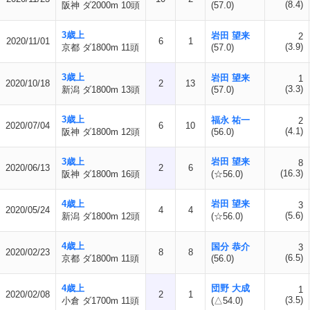
(8.4)
阪神 ダ2000m 10頭
(57.0)
3歳上
岩田 望来
2
2020/11/01
6
1
(3.9)
京都 ダ1800m 11頭
(57.0)
3歳上
岩田 望来
1
2020/10/18
2
13
(3.3)
新潟 ダ1800m 13頭
(57.0)
3歳上
福永 祐一
2
2020/07/04
6
10
(4.1)
阪神 ダ1800m 12頭
(56.0)
3歳上
岩田 望来
8
2020/06/13
2
6
(16.3)
阪神 ダ1800m 16頭
(☆56.0)
4歳上
岩田 望来
3
2020/05/24
4
4
(5.6)
新潟 ダ1800m 12頭
(☆56.0)
4歳上
国分 恭介
3
2020/02/23
8
8
(6.5)
京都 ダ1800m 11頭
(56.0)
4歳上
団野 大成
1
2020/02/08
2
1
(3.5)
小倉 ダ1700m 11頭
(△54.0)