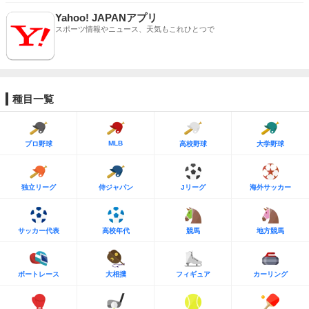
Yahoo! JAPANアプリ
スポーツ情報やニュース、天気もこれひとつで
種目一覧
MLB
プロ野球
高校野球
大学野球
独立リーグ
侍ジャパン
Jリーグ
海外サッカー
サッカー代表
高校年代
競馬
地方競馬
ボートレース
大相撲
フィギュア
カーリング