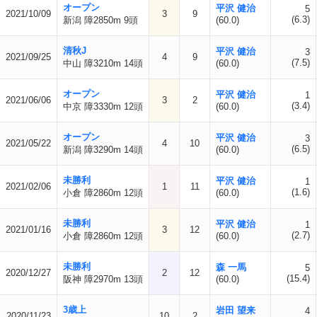
オープン
平沢 健治
5
2021/10/09
3
9
(6.3)
新潟 障2850m 9頭
(60.0)
清秋J
平沢 健治
3
2021/09/25
4
9
(7.5)
中山 障3210m 14頭
(60.0)
オープン
平沢 健治
1
2021/06/06
3
2
(3.4)
中京 障3330m 12頭
(60.0)
オープン
平沢 健治
3
2021/05/22
4
10
(6.5)
新潟 障3290m 14頭
(60.0)
未勝利
平沢 健治
1
2021/02/06
1
11
(1.6)
小倉 障2860m 12頭
(60.0)
未勝利
平沢 健治
1
2021/01/16
3
12
(2.7)
小倉 障2860m 12頭
(60.0)
未勝利
森 一馬
5
2020/12/27
2
12
(15.4)
阪神 障2970m 13頭
(60.0)
3歳上
岩田 望来
4
2020/11/23
10
2