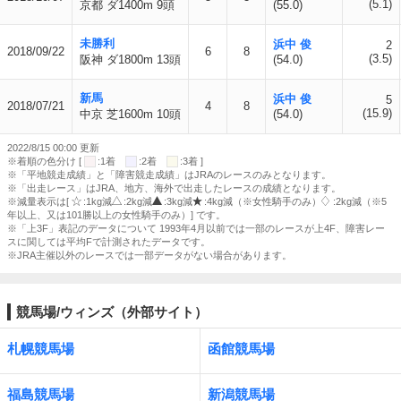
(5.1)
京都 ダ1400m 9頭
(55.0)
未勝利
浜中 俊
2
2018/09/22
6
8
(3.5)
阪神 ダ1800m 13頭
(54.0)
新馬
浜中 俊
5
2018/07/21
4
8
(15.9)
中京 芝1600m 10頭
(54.0)
2022/8/15 00:00 更新
※着順の色分け [
:1着
:2着
:3着 ]
※「平地競走成績」と「障害競走成績」はJRAのレースのみとなります。
※「出走レース」はJRA、地方、海外で出走したレースの成績となります。
※減量表示は[
:1kg減
:2kg減
:3kg減
:4kg減（※女性騎手のみ）
:2kg減（※5
年以上、又は101勝以上の女性騎手のみ）] です。
※「上3F」表記のデータについて 1993年4月以前では一部のレースが上4F、障害レー
スに関しては平均Fで計測されたデータです。
※JRA主催以外のレースでは一部データがない場合があります。
競馬場/ウィンズ（外部サイト）
札幌競馬場
函館競馬場
福島競馬場
新潟競馬場