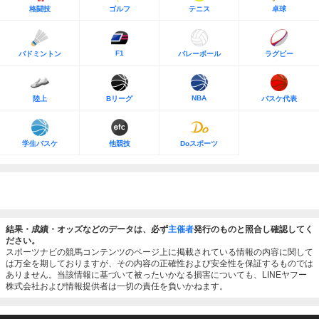
格闘技
ゴルフ
テニス
卓球
F1
バドミントン
バレーボール
ラグビー
NBA
陸上
Bリーグ
バスケ代表
学生バスケ
他競技
Doスポーツ
結果・成績・オッズなどのデータは、必ず
主催者
発行のものと照合し確認してく
ださい。
スポーツナビの競馬コンテンツのページ上に掲載されている情報の内容に関して
は万全を期しておりますが、その内容の正確性および安全性を保証するものでは
ありません。当該情報に基づいて被ったいかなる損害についても、LINEヤフー
株式会社および情報提供者は一切の責任を負いかねます。