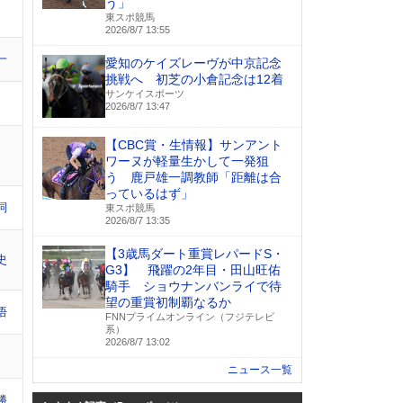
う」
東スポ競馬
2026/8/7 13:55
一
愛知のケイズレーヴが中京記念
挑戦へ 初芝の小倉記念は12着
サンケイスポーツ
2026/8/7 13:47
【CBC賞・生情報】サンアント
ワーヌが軽量生かして一発狙
う 鹿戸雄一調教師「距離は合
っているはず」
詞
東スポ競馬
2026/8/7 13:35
【3歳馬ダート重賞レパードS・
史
G3】 飛躍の2年目・田山旺佑
騎手 ショウナンバンライで待
望の重賞初制覇なるか
悟
FNNプライムオンライン（フジテレビ
系）
2026/8/7 13:02
ニュース一覧
勝