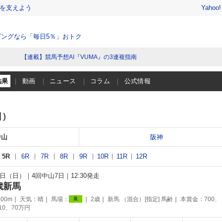
を支えよう
Yahoo
ングなら「毎日5％」おトク
【連載】競馬予想AI『VUMA』の3連複指南
結果
動画
ニュース
コラム
公式情報
日）
中山
阪神
5R
6R
7R
8R
9R
10R
11R
12R
22日（日）
4回中山7日
12:30発走
歳新馬
00m
天気：
晴
馬場：
2歳
新馬 （混合）[指定] 馬齢
本賞金：700、
良
110、70万円