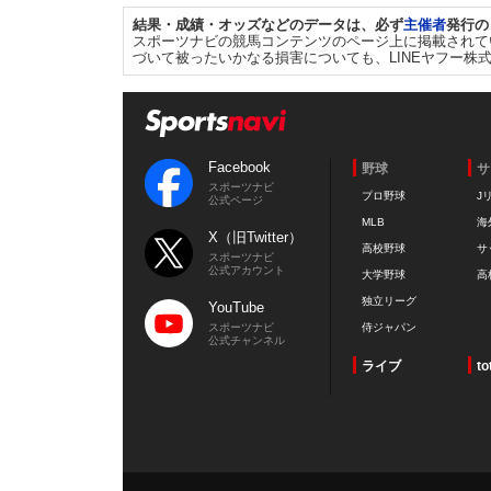
結果・成績・オッズなどのデータは、必ず
主催者
発行の
スポーツナビの競馬コンテンツのページ上に掲載されて
づいて被ったいかなる損害についても、LINEヤフー株
Facebook
野球
サ
スポーツナビ
プロ野球
J
公式ページ
MLB
海
X（旧Twitter）
高校野球
サ
スポーツナビ
公式アカウント
大学野球
高
独立リーグ
YouTube
スポーツナビ
侍ジャパン
公式チャンネル
ライブ
to