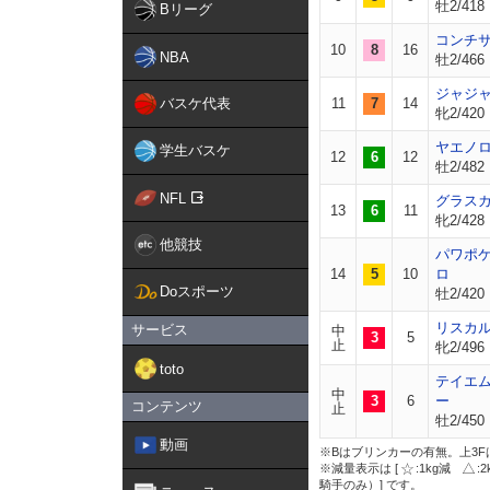
牡2/418
Bリーグ
コンチ
10
8
16
NBA
牡2/466
ジャジ
バスケ代表
11
7
14
牝2/420
ヤエノ
学生バスケ
12
6
12
牡2/482
NFL
グラス
13
6
11
牝2/428
他競技
パワポ
14
5
10
ロ
Doスポーツ
牡2/420
リスカ
サービス
中
3
5
止
牝2/496
toto
テイエ
中
3
6
ー
コンテンツ
止
牡2/450
動画
※Bはブリンカーの有無。上3F
※減量表示は [
:1kg減
:
騎手のみ）] です。