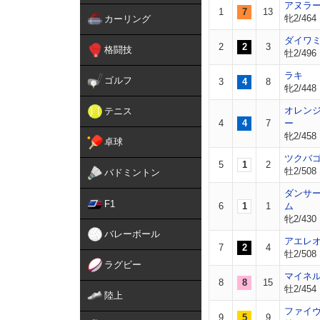
アヌラ
1
7
13
牝2/464
カーリング
ダイワ
2
2
3
格闘技
牡2/496
ラキ
ゴルフ
3
4
8
牝2/448
オレン
テニス
4
4
7
ー
牝2/458
卓球
ツクバ
5
1
2
牡2/508
バドミントン
ダンサ
F1
6
1
1
ム
牝2/430
バレーボール
アエレ
7
2
4
牡2/508
ラグビー
マイネ
8
8
15
牡2/454
陸上
ファイ
9
5
9