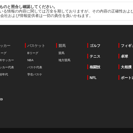
ものと照合し確認してください。
いる情報の内容に関しては万全を期しておりますが、その内容の正確性およ
式会社および情報提供者は一切の責任を負いかねます。
ッカー
バスケット
競馬
ゴルフ
フィギ
リーグ
Bリーグ
競馬
テニス
卓球
外サッカー
NBA
地方競馬
格闘技
大相撲
ッカー代表
バスケ代表
校年代
学生バスケ
NFL
ボート
to