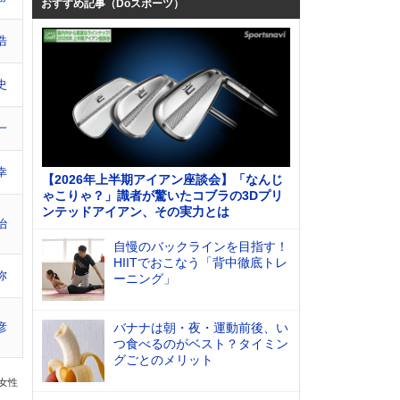
おすすめ記事（Doスポーツ）
浩
史
一
幸
【2026年上半期アイアン座談会】「なんじ
ゃこりゃ？」識者が驚いたコブラの3Dプリ
ンテッドアイアン、その実力とは
治
自慢のバックラインを目指す！
HIITでおこなう「背中徹底トレ
弥
ーニング」
彦
バナナは朝・夜・運動前後、い
つ食べるのがベスト？タイミン
グごとのメリット
の女性