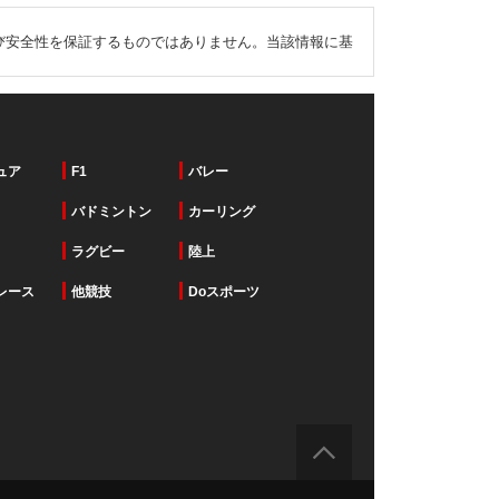
び安全性を保証するものではありません。当該情報に基
ュア
F1
バレー
バドミントン
カーリング
ラグビー
陸上
レース
他競技
Doスポーツ