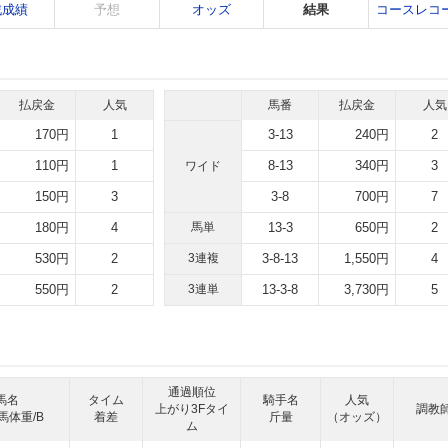
戦成績
予想
オッズ
結果
コースレコ
払戻金
人気
馬番
払戻金
人気
170円
1
3-13
240円
2
110円
1
8-13
340円
3
ワイド
150円
3
3-8
700円
7
180円
4
馬単
13-3
650円
2
530円
2
3連複
3-8-13
1,550円
4
550円
2
3連単
13-3-8
3,730円
5
通過順位
馬名
タイム
騎手名
人気
上がり3Fタイ
調教
馬体重/B
着差
斤量
（オッズ）
ム