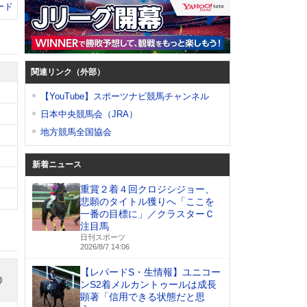
ード
関連リンク（外部）
【YouTube】スポーツナビ競馬チャンネル
日本中央競馬会（JRA）
地方競馬全国協会
新着ニュース
重賞２着４回クロジシジョー、
悲願のタイトル獲りへ「ここを
一番の目標に」／クラスターＣ
注目馬
日刊スポーツ
2026/8/7 14:06
【レパードS・生情報】ユニコー
師
ンS2着メルカントゥールは成長
顕著「信用できる状態だと思