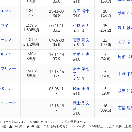
1馬身
35.0
(158.7)
54.0
サエッタ
1:39.2
内田 博幸
15-11-08
10
勢司 和
クビ
34.8
(148.7)
54.0
ャウマ
1:39.5
小林 凌大
09-11-11
15
深山 雅
1 3/4馬身
35.2
(257.2)
▲51.0
ロータス
1:39.9
菅原 明良
07-07-08
12
天間 昭
2 1/2馬身
35.9
(190.6)
▲51.0
カルメン
1:40.4
木幡 巧也
16-14-14
8
尾形 和
3馬身
35.9
(89.8)
54.0
ケプリメー
藤田 菜七
1:41.2
12-15-15
6
中野 栄
子
5馬身
36.5
(49.0)
▲51.0
ルダーレ
松岡 正海
03-03-11
5
-
牧田 和
-
(19.0)
54.0
ムトニーオ
武士沢 友
12-16-16
16
-
石栗 龍
治
-
(339.5)
54.0
はゴール前3ハロン（600m）のタイム。オッズは単勝オッズ。
2kg減
:3kg減
:4kg減（※女性騎手のみ）
:2kg減（※5年以上、又は101勝以上