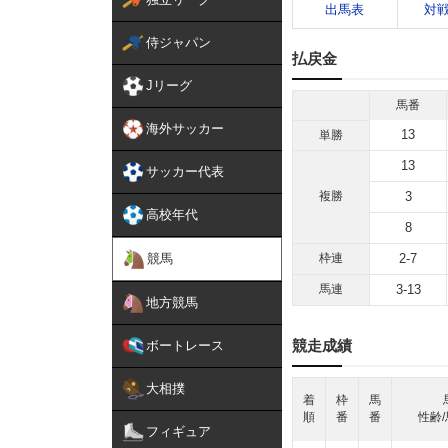
出馬表
対
侍ジャパン
払戻金
Jリーグ
馬番
海外サッカー
13
単勝
13
サッカー代表
複勝
3
高校年代
8
競馬
枠連
2-7
馬連
3-13
地方競馬
競走成績
ボートレース
大相撲
着
枠
馬
順
番
番
性齢/
フィギュア