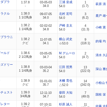
ーダプラ
三浦 皇成
1:37.8
03-05-03
1
萩原 清
-
34.0
(1.7)
54.0
ミラクル
1:38.0
北村 宏司
09-07-05
3
鹿戸 雄
1 1/2馬身
34.0
(6.2)
54.0
1:38.2
戸崎 圭太
02-02-02
4
小崎 憲
1 1/4馬身
34.8
(11.3)
54.0
ジブラウニ
1:38.2
横山 武史
11-07-05
9
的場 均
クビ
34.1
(118.1)
☆53.0
ゴールド
1:38.6
M.デムーロ
03-05-05
2
清水 久
2 1/2馬身
34.7
(4.7)
54.0
ーズドリー
1:38.8
江田 照男
03-03-04
13
深山 雅
1 1/4馬身
35.2
(222.0)
54.0
オ
1:38.9
木幡 育也
01-01-01
14
小桧山 
クビ
35.7
(242.0)
△52.0
ルチェスト
1:39.0
柴田 大知
12-11-10
7
国枝 栄
3/4馬身
34.7
(49.0)
54.0
ヴレター
1:39.2
杉原 誠人
07-10-11
11
佐藤 吉