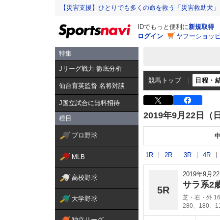
【災害支援】ひとりでも多くの命を救う「災害救助犬」
IDでもっと便利に
新規取得
ログイン
ヤフーショッピ
特集
Jリーグ戦力 徹底分析
競馬トップ
日程・
仙台育英監督 名将対談
J国立試合に無料招待
2019年9月22日（
種目
プロ野球
1R
2R
3R
4R
MLB
2019年9月
高校野球
サラ系2
5R
芝・右・外 16
大学野球
280、180、
独立リーグ