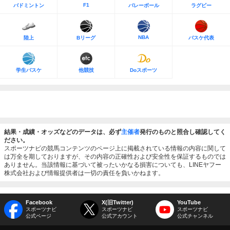
F1
バドミントン
バレーボール
ラグビー
NBA
陸上
Bリーグ
バスケ代表
学生バスケ
他競技
Doスポーツ
結果・成績・オッズなどのデータは、必ず
主催者
発行のものと照合し確認してく
ださい。
スポーツナビの競馬コンテンツのページ上に掲載されている情報の内容に関して
は万全を期しておりますが、その内容の正確性および安全性を保証するものでは
ありません。当該情報に基づいて被ったいかなる損害についても、LINEヤフー
株式会社および情報提供者は一切の責任を負いかねます。
Facebook
X(旧Twitter)
YouTube
スポーツナビ
スポーツナビ
スポーツナビ
公式ページ
公式アカウント
公式チャンネル