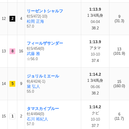
1:13.9
リーゼントシャルフ
1 3/4馬身
牡5/472(-10)
9
12
2
4
(31.3)
松岡 正海
04-04
57.0
38.2
1:13.9
フィールザサンダー
アタマ
牡5/454(0)
13
13
8
16
武藤 雅
(101.9)
10-10
☆56.0
37.4
1:14.2
ジョリルミエール
1 3/4馬身
牝4/424(-1)
15
14
5
9
(160.0)
黛 弘人
06-06
55.0
38.2
1:14.2
タマスカイブルー
クビ
牡4/494(0)
6
15
1
2
(11.7)
石川 裕紀人
10-10
57.0
37.7