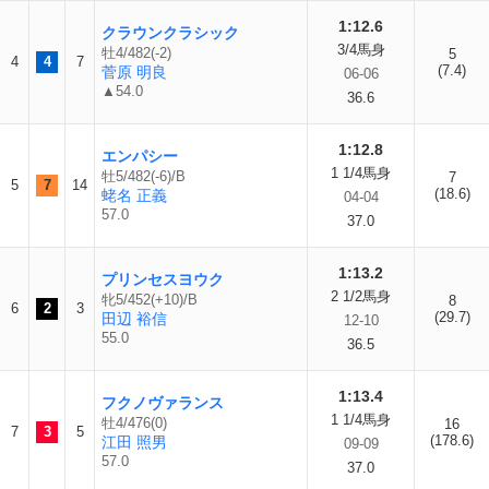
1:12.6
クラウンクラシック
3/4馬身
牡4/482(-2)
5
4
4
7
(7.4)
菅原 明良
06-06
▲54.0
36.6
1:12.8
エンパシー
1 1/4馬身
牡5/482(-6)/B
7
5
7
14
(18.6)
蛯名 正義
04-04
57.0
37.0
1:13.2
プリンセスヨウク
2 1/2馬身
牝5/452(+10)/B
8
6
2
3
(29.7)
田辺 裕信
12-10
55.0
36.5
1:13.4
フクノヴァランス
1 1/4馬身
牡4/476(0)
16
7
3
5
(178.6)
江田 照男
09-09
57.0
37.0