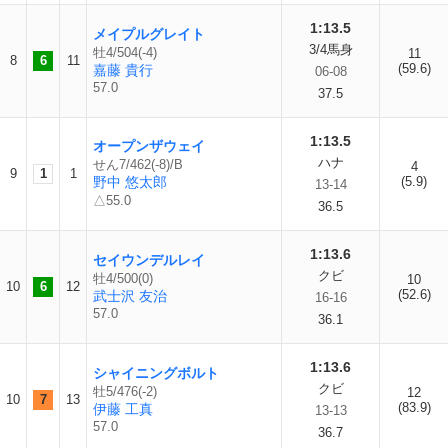
1:13.5
メイプルグレイト
3/4馬身
牡4/504(-4)
11
8
6
11
(59.6)
嘉藤 貴行
06-08
57.0
37.5
1:13.5
オープンザウェイ
ハナ
せん7/462(-8)/B
4
9
1
1
野中 悠太郎
(5.9)
13-14
△55.0
36.5
1:13.6
セイウンデルレイ
クビ
牡4/500(0)
10
10
6
12
(52.6)
武士沢 友治
16-16
57.0
36.1
1:13.6
シャイニングボルト
クビ
牡5/476(-2)
12
10
7
13
(83.9)
伊藤 工真
13-13
57.0
36.7