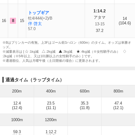
1:14.2
トップギア
アタマ
牡4/444(+2)/B
14
16
8
15
(104.6)
伴 啓太
13-15
57.0
37.2
※Bはブリンカーの有無。上3Fはゴール前3ハロン（600m）のタイム。オッズは単勝オ
ッズ。
※減量表示は [
:1kg減
:2kg減
:3kg減
:4kg減（※女性騎手のみ）
:2kg減（※5年以上、又は101勝以上の女性騎手のみ）] です。
※通過順位、人気は月曜午後（土日開催の場合）に更新されます。
通過タイム（ラップタイム）
200m
400m
600m
800m
12.4
23.5
35.3
47.4
(12.4)
(11.1)
(11.8)
(12.1)
1000m
1200m
59.3
1:12.2