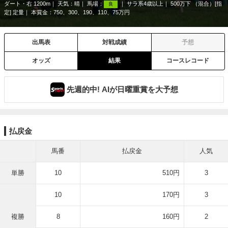
ダート・右 1200m
天気：
晴
馬場：
サラ系4歳以上
500万下 （混合）[指
良
定] 定量
本賞金：750、300、190、110、75万円
出馬表
対戦成績
予想
オッズ
結果
コースレコード
先週的中! AIが日曜重賞を大予想
払戻金
馬番
払戻金
人気
単勝
10
510円
3
10
170円
3
複勝
8
160円
2