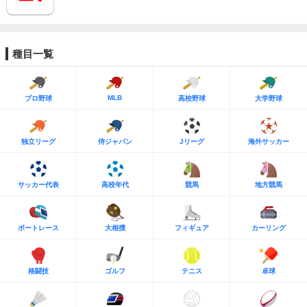
種目一覧
MLB
プロ野球
高校野球
大学野球
独立リーグ
侍ジャパン
Jリーグ
海外サッカー
サッカー代表
高校年代
競馬
地方競馬
ボートレース
大相撲
フィギュア
カーリング
格闘技
ゴルフ
テニス
卓球