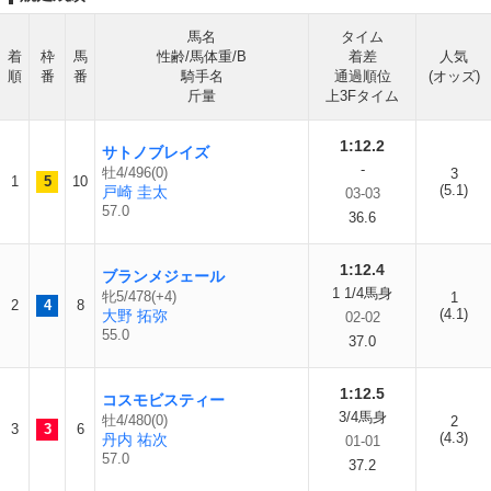
馬名
タイム
着
枠
馬
性齢/馬体重/B
着差
人気
順
番
番
騎手名
通過順位
(オッズ)
斤量
上3Fタイム
1:12.2
サトノブレイズ
-
牡4/496(0)
3
1
5
10
(5.1)
戸崎 圭太
03-03
57.0
36.6
1:12.4
ブランメジェール
1 1/4馬身
牝5/478(+4)
1
2
4
8
(4.1)
大野 拓弥
02-02
55.0
37.0
1:12.5
コスモビスティー
3/4馬身
牡4/480(0)
2
3
3
6
(4.3)
丹内 祐次
01-01
57.0
37.2