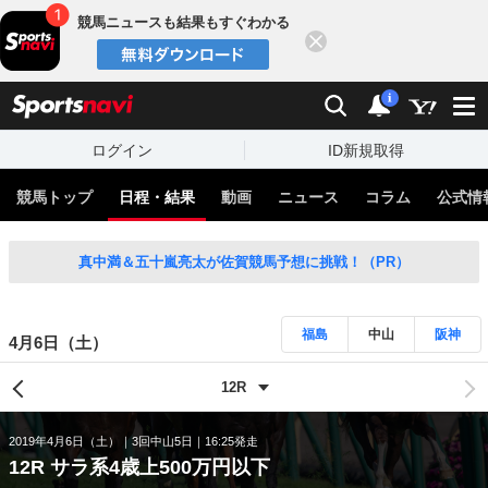
競馬ニュースも結果もすぐわかる
閉じる
スポーツナビ
検索
通知
i
ログイン
ID新規取得
競馬トップ
日程・結果
動画
ニュース
コラム
公式情
真中満＆五十嵐亮太が佐賀競馬予想に挑戦！（PR）
福島
中山
阪神
4月6日（土）
2019年4月6日（土）
3回中山5日
16:25発走
12R サラ系4歳上500万円以下