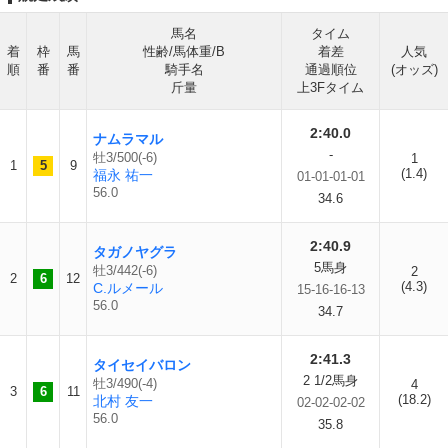
馬名
タイム
着
枠
馬
性齢/馬体重/B
着差
人気
順
番
番
騎手名
通過順位
(オッズ)
斤量
上3Fタイム
2:40.0
ナムラマル
-
牡3/500(-6)
1
1
5
9
(1.4)
福永 祐一
01-01-01-01
56.0
34.6
2:40.9
タガノヤグラ
5馬身
牡3/442(-6)
2
2
6
12
(4.3)
C.ルメール
15-16-16-13
56.0
34.7
2:41.3
タイセイバロン
2 1/2馬身
牡3/490(-4)
4
3
6
11
(18.2)
北村 友一
02-02-02-02
56.0
35.8