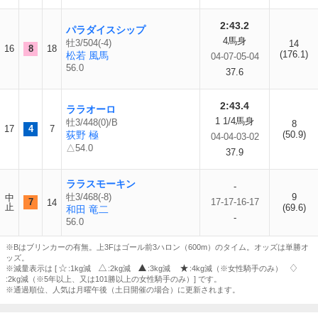
2:43.2
パラダイスシップ
4馬身
牡3/504(-4)
14
16
8
18
(176.1)
松若 風馬
04-07-05-04
56.0
37.6
2:43.4
ララオーロ
1 1/4馬身
牡3/448(0)/B
8
17
4
7
荻野 極
(50.9)
04-04-03-02
△54.0
37.9
ララスモーキン
-
牡3/468(-8)
9
中
7
17-17-16-17
14
止
(69.6)
和田 竜二
-
56.0
※Bはブリンカーの有無。上3Fはゴール前3ハロン（600m）のタイム。オッズは単勝オ
ッズ。
※減量表示は [
:1kg減
:2kg減
:3kg減
:4kg減（※女性騎手のみ）
:2kg減（※5年以上、又は101勝以上の女性騎手のみ）] です。
※通過順位、人気は月曜午後（土日開催の場合）に更新されます。