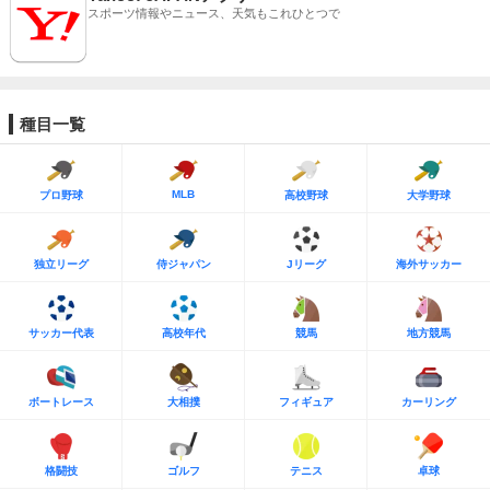
スポーツ情報やニュース、天気もこれひとつで
種目一覧
MLB
プロ野球
高校野球
大学野球
独立リーグ
侍ジャパン
Jリーグ
海外サッカー
サッカー代表
高校年代
競馬
地方競馬
ボートレース
大相撲
フィギュア
カーリング
格闘技
ゴルフ
テニス
卓球