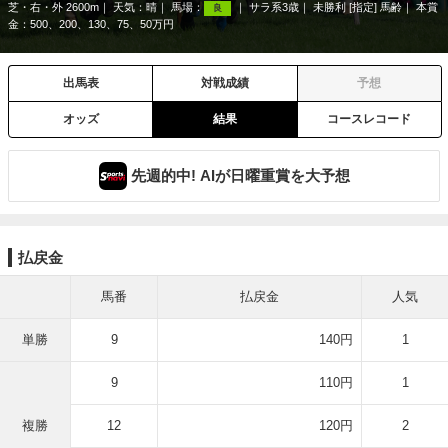
芝・右・外 2600m
天気：
晴
馬場：
サラ系3歳
未勝利 [指定] 馬齢
本賞
良
金：500、200、130、75、50万円
出馬表
対戦成績
予想
オッズ
結果
コースレコード
先週的中! AIが日曜重賞を大予想
払戻金
馬番
払戻金
人気
単勝
9
140円
1
9
110円
1
複勝
12
120円
2