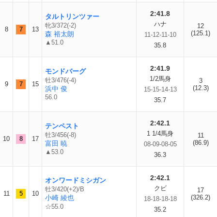
2:41.8
タルトリンツァー
ハナ
牝3/372(-2)
12
8
7
13
(125.1)
森 裕太朗
11-12-11-10
▲51.0
35.8
2:41.9
モンドバーグ
1/2馬身
牡3/476(-4)
3
9
7
15
(12.3)
浜中 俊
15-15-14-13
56.0
35.7
2:42.1
テンペスト
1 1/4馬身
牡3/456(-8)
11
10
8
17
(86.9)
富田 暁
08-09-08-05
▲53.0
36.3
2:42.1
オンワードミシガン
クビ
牡3/420(+2)/B
17
11
5
10
小崎 綾也
(326.2)
18-18-18-18
☆55.0
35.2