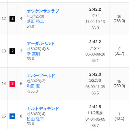
2:42.2
オウケンサクラブ
クビ
牝3/426(0)
16
12
2
4
(283.0)
菱田 裕二
11-09-10-13
54.0
36.0
2:42.2
アーダルベルト
アタマ
牡3/426(-4)/B
6
13
2
3
(31.7)
幸 英明
08-08-08-10
56.0
36.1
2:42.3
エバーゴールド
1/2馬身
牡3/428(-2)
15
14
3
6
和田 翼
(250.0)
08-09-11-05
☆55.0
36.5
2:42.5
カルトデュモンド
1 1/2馬身
牡3/430(-4)
7
15
4
8
(40.1)
松山 弘平
04-04-05-05
56.0
36.7