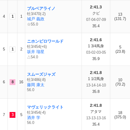
2:41.3
ブルベアライノ
クビ
牡3/470(-2)
13
4
1
1
城戸 義政
(131.7)
07-04-07-09
☆55.0
35.4
2:41.6
ニホンピロワールド
1 3/4馬身
牡3/454(+6)
5
5
1
2
坂井 瑠星
(23.8)
03-02-03-05
△54.0
35.9
2:41.8
スムーズジャズ
1 1/2馬身
牡3/486(-8)
10
6
8
16
(70.2)
藤岡 康太
13-14-14-10
56.0
35.8
2:41.8
マヴェリックライト
アタマ
牡3/454(-4)
18
7
3
5
(375.0)
酒井 学
13-13-13-16
56.0
35.4