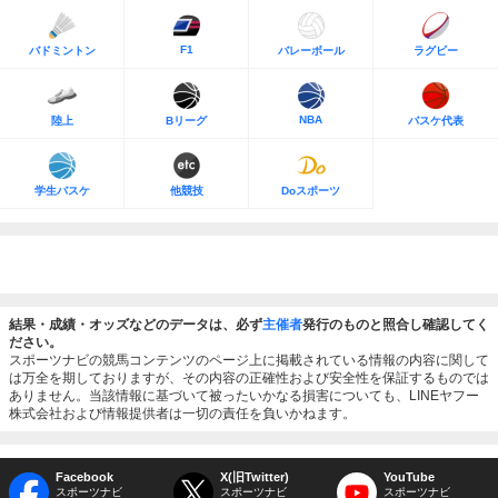
F1
バドミントン
バレーボール
ラグビー
NBA
陸上
Bリーグ
バスケ代表
学生バスケ
他競技
Doスポーツ
結果・成績・オッズなどのデータは、必ず
主催者
発行のものと照合し確認してく
ださい。
スポーツナビの競馬コンテンツのページ上に掲載されている情報の内容に関して
は万全を期しておりますが、その内容の正確性および安全性を保証するものでは
ありません。当該情報に基づいて被ったいかなる損害についても、LINEヤフー
株式会社および情報提供者は一切の責任を負いかねます。
Facebook
X(旧Twitter)
YouTube
スポーツナビ
スポーツナビ
スポーツナビ