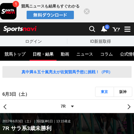
競馬ニュースも結果もすぐわかる
閉じる
スポーツナビ
検索
通知
i
ログイン
ID新規取得
競馬トップ
日程・結果
動画
ニュース
コラム
公式情
真中満＆五十嵐亮太が佐賀競馬予想に挑戦！（PR）
東京
阪神
6月3日（土）
2017年6月3日（土）
3回阪神1日
13:15発走
7R サラ系3歳未勝利