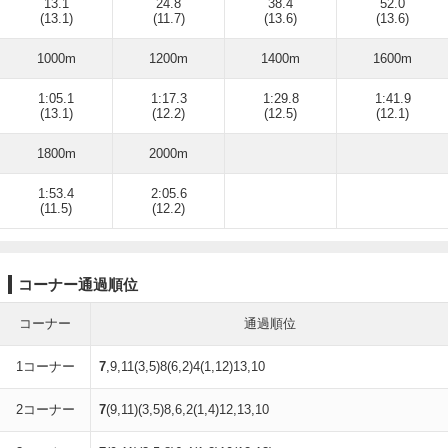
13.1
24.8
38.4
52.0
(13.1)
(11.7)
(13.6)
(13.6)
1000m
1200m
1400m
1600m
1:05.1
1:17.3
1:29.8
1:41.9
(13.1)
(12.2)
(12.5)
(12.1)
1800m
2000m
1:53.4
2:05.6
(11.5)
(12.2)
コーナー通過順位
コーナー
通過順位
1コーナー
7
,9,11(3,5)8(6,2)4(1,12)13,10
2コーナー
7
(9,11)(3,5)8,6,2(1,4)12,13,10