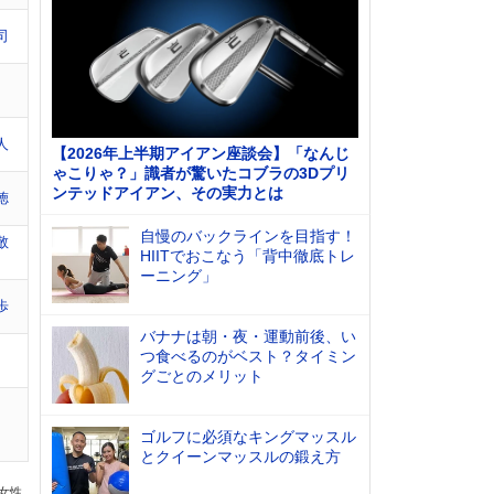
司
人
【2026年上半期アイアン座談会】「なんじ
ゃこりゃ？」識者が驚いたコブラの3Dプリ
ンテッドアイアン、その実力とは
徳
自慢のバックラインを目指す！
敬
HIITでおこなう「背中徹底トレ
ーニング」
歩
バナナは朝・夜・運動前後、い
つ食べるのがベスト？タイミン
グごとのメリット
ゴルフに必須なキングマッスル
とクイーンマッスルの鍛え方
の女性