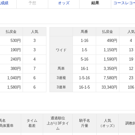
戦成績
予想
オッズ
結果
コースレコ
払戻金
人気
馬番
払戻金
人気
530円
3
1-16
490円
4
190円
3
1-5
1,150円
13
ワイド
240円
4
5-16
1,590円
19
380円
7
馬単
16-1
3,350円
12
1,040円
6
3連複
1-5-16
7,580円
23
1,580円
6
3連単
16-1-5
33,340円
106
通過順位
馬名
タイム
騎手名
人気
上がり3Fタイ
調教
馬体重/B
着差
斤量
（オッズ）
ム