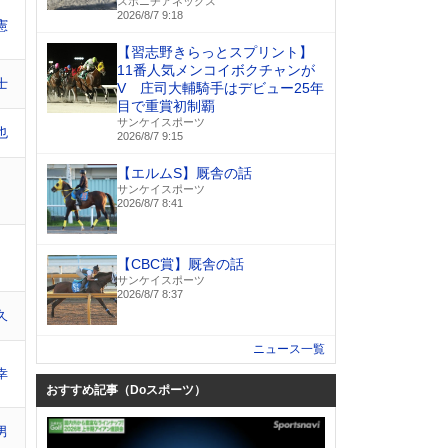
スポニチアネックス
2026/8/7 9:18
憲
【習志野きらっとスプリント】
11番人気メンコイボクチャンが
士
V 庄司大輔騎手はデビュー25年
目で重賞初制覇
サンケイスポーツ
也
2026/8/7 9:15
【エルムS】厩舎の話
サンケイスポーツ
2026/8/7 8:41
【CBC賞】厩舎の話
サンケイスポーツ
2026/8/7 8:37
久
ニュース一覧
幸
おすすめ記事（Doスポーツ）
男