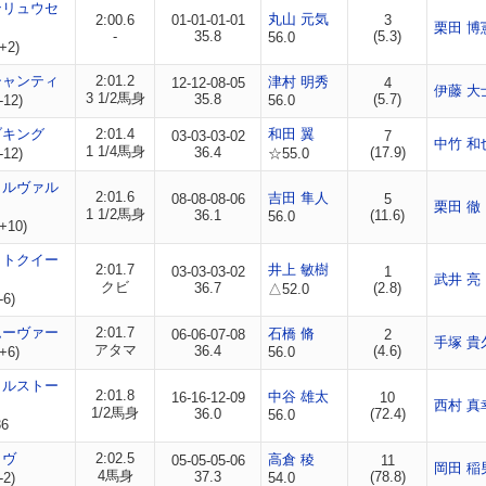
ンリュウセ
丸山 元気
2:00.6
01-01-01-01
3
栗田 博
-
35.8
(5.3)
56.0
+2)
シャンティ
2:01.2
津村 明秀
12-12-08-05
4
伊藤 大
3 1/2馬身
35.8
(5.7)
-12)
56.0
ブキング
2:01.4
和田 翼
03-03-03-02
7
中竹 和
1 1/4馬身
36.4
(17.9)
-12)
☆55.0
ィルヴァル
2:01.6
吉田 隼人
08-08-08-06
5
栗田 徹
1 1/2馬身
36.1
(11.6)
56.0
+10)
ットクイー
2:01.7
井上 敏樹
03-03-03-02
1
武井 亮
クビ
36.7
(2.8)
△52.0
-6)
ムーヴァー
2:01.7
石橋 脩
06-06-07-08
2
手塚 貴
アタマ
36.4
(4.6)
+6)
56.0
カルストー
2:01.8
中谷 雄太
16-16-12-09
10
西村 真
1/2馬身
36.0
(72.4)
56.0
6
ゥヴ
2:02.5
高倉 稜
05-05-05-06
11
岡田 稲
4馬身
37.3
(78.8)
-2)
54.0