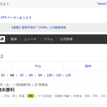
けよう
Yahoo
％OFFクーポンあります
【連載】競馬予想AI『VUMA』の3連複指南
結果
動画
ニュース
コラム
公式情報
土）
中山
阪神
5R
6R
7R
8R
9R
10R
11R
12R
16日（土）
1回福島3日
12:35発走
歳未勝利
m
天気：
晴
馬場：
サラ系3歳
未勝利 馬齢
本賞金：500、200、130
良