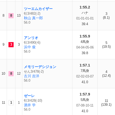
1:55.2
ツーエムカイザー
ハナ
牡3/482(-2)
3
8
8
13
(8.1)
秋山 真一郎
01-01-01-01
56.0
39.4
1:55.9
アンリオ
4馬身
牡3/490(-6)
5
9
3
3
(19.5)
浜中 俊
04-04-05-06
56.0
39.8
1:57.1
メモリーデシジョン
7馬身
せん3/478(-2)
4
10
8
12
(12.4)
古川 吉洋
02-02-03-07
56.0
41.0
1:57.9
ゼーレ
5馬身
牡3/428(-10)
11
11
1
1
(139.1)
酒井 学
07-08-10-11
56.0
41.0