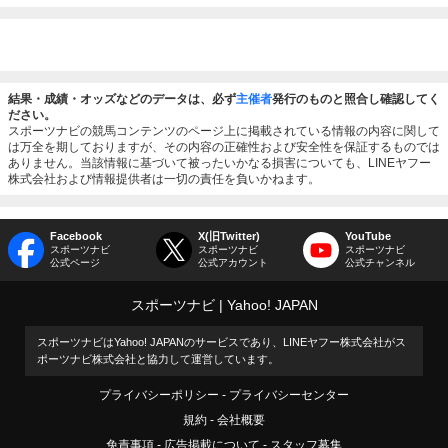
結果・成績・オッズなどのデータは、必ず
主催者
発行のものと照合し確認してく
ださい。
スポーツナビの競馬コンテンツのページ上に掲載されている情報の内容に関して
は万全を期しておりますが、その内容の正確性および安全性を保証するものでは
ありません。当該情報に基づいて被ったいかなる損害についても、LINEヤフー
株式会社および情報提供者は一切の責任を負いかねます。
Facebook
X(旧Twitter)
YouTube
スポーツナビ
スポーツナビ
スポーツナビ
公式ページ
公式アカウント
公式チャンネル
スポーツナビ
Yahoo! JAPAN
スポーツナビはYahoo! JAPANのサービスであり、LINEヤフー株式会社がス
ポーツナビ株式会社と協力して運営しています。
プライバシーポリシー
プライバシーセンター
規約
会社概要
免責事項
広告掲載について
スタッフ募集