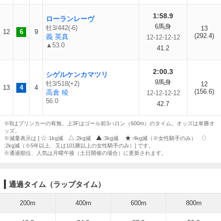
1:58.9
ローランレーヴ
6馬身
牡3/442(-6)
13
12
6
9
(292.4)
義 英真
12-12-12-12
▲53.0
41.2
2:00.3
シゲルケンカマツリ
9馬身
牡3/518(+2)
12
13
4
4
(156.6)
高倉 稜
12-12-12-12
56.0
42.7
※Bはブリンカーの有無。上3Fはゴール前3ハロン（600m）のタイム。オッズは単勝オ
ッズ。
※減量表示は [
:1kg減
:2kg減
:3kg減
:4kg減（※女性騎手のみ）
:2kg減（※5年以上、又は101勝以上の女性騎手のみ）] です。
※通過順位、人気は月曜午後（土日開催の場合）に更新されます。
通過タイム（ラップタイム）
200m
400m
600m
800m