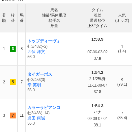
馬名
タイム
着
枠
馬
性齢/馬体重/B
着差
人気
順
番
番
騎手名
通過順位
(オッズ)
斤量
上3Fタイム
1:53.9
トップディーヴォ
-
牡3/482(+2)
1
1
6
8
(1.4)
四位 洋文
07-06-03-02
56.0
37.9
1:54.3
タイガーボス
2 1/2馬身
牡3/456(0)
9
2
5
7
(79.1)
幸 英明
11-11-08-07
56.0
37.8
1:54.3
カラーラビアンコ
ハナ
牡3/488(+14)
7
3
7
11
(35.4)
岩田 康誠
09-09-07-04
56.0
38.1