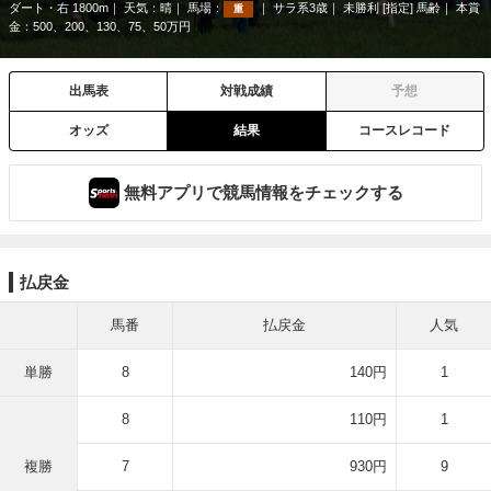
ダート・右 1800m
天気：
晴
馬場：
サラ系3歳
未勝利 [指定] 馬齢
本賞
重
金：500、200、130、75、50万円
出馬表
対戦成績
予想
オッズ
結果
コースレコード
無料アプリで競馬情報をチェックする
払戻金
馬番
払戻金
人気
単勝
8
140円
1
8
110円
1
複勝
7
930円
9