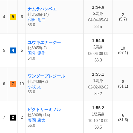
1:54.6
ナムラハンベエ
2馬身
牡3/506(-14)
2
4
5
6
(5.7)
和田 竜二
04-04-05-04
56.0
38.5
1:54.9
ユウキエナージー
2馬身
牝3/458(-2)
10
5
4
5
(97.1)
国分 優作
06-06-08-09
54.0
38.3
1:55.1
ワンダープレジール
1馬身
牡3/438(+2)
8
6
7
10
(51.1)
小牧 太
02-02-02-02
56.0
39.2
1:55.2
ビクトリーミノル
1/2馬身
牡3/498(+14)
6
7
2
2
(31.6)
藤岡 康太
10-10-10-09
56.0
38.5