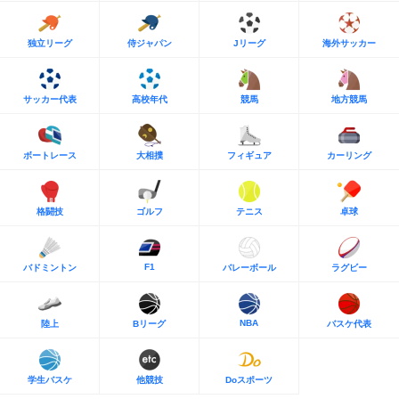
独立リーグ
侍ジャパン
Jリーグ
海外サッカー
サッカー代表
高校年代
競馬
地方競馬
ボートレース
大相撲
フィギュア
カーリング
格闘技
ゴルフ
テニス
卓球
F1
バドミントン
バレーボール
ラグビー
NBA
陸上
Bリーグ
バスケ代表
学生バスケ
他競技
Doスポーツ