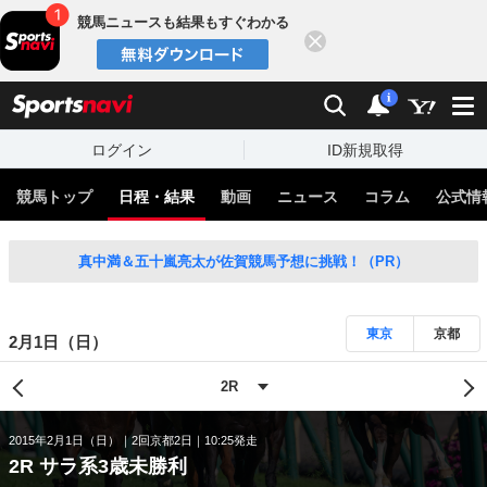
競馬ニュースも結果もすぐわかる
閉じる
スポーツナビ
検索
通知
i
ログイン
ID新規取得
競馬トップ
日程・結果
動画
ニュース
コラム
公式情
真中満＆五十嵐亮太が佐賀競馬予想に挑戦！（PR）
東京
京都
2月1日（日）
2015年2月1日（日）
2回京都2日
10:25発走
2R サラ系3歳未勝利