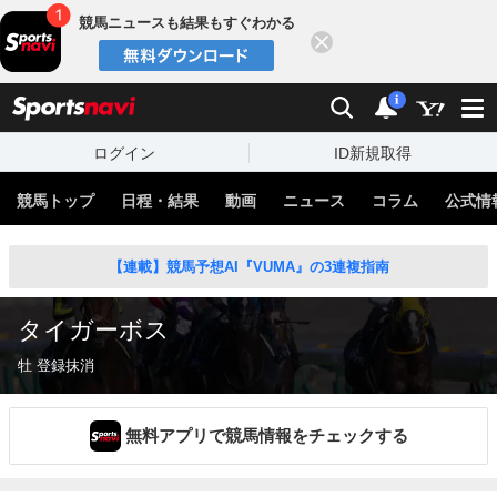
競馬ニュースも結果もすぐわかる
閉じる
スポーツナビ
検索
通知
i
ログイン
ID新規取得
競馬トップ
日程・結果
動画
ニュース
コラム
公式情
【連載】競馬予想AI『VUMA』の3連複指南
タイガーボス
牡 登録抹消
無料アプリで競馬情報をチェックする