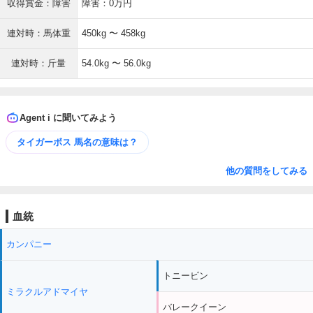
収得賞金：障害
障害：0万円
連対時：馬体重
450kg 〜 458kg
連対時：斤量
54.0kg 〜 56.0kg
Agent i に聞いてみよう
タイガーボス 馬名の意味は？
他の質問をしてみる
血統
カンパニー
トニービン
ミラクルアドマイヤ
バレークイーン