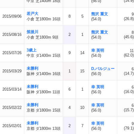
(14.9)
中京 芝1400m 18頭
(56.0)
若戸大
熊沢 重文
9
2015/09/06
8
5
(26.8)
小倉 芝1800m 16頭
(54.0)
筑後川
熊沢 重文
8
2015/08/16
2
1
(45.6)
小倉 芝1800m 9頭
(54.0)
3歳上
幸 英明
11
2015/07/26
9
14
(62.0)
中京 ダ1400m 15頭
(54.0)
未勝利
D.バルジュー
6
2015/03/29
1
15
(14.7)
阪神 ダ1400m 16頭
(56.0)
未勝利
幸 英明
6
2015/03/14
6
1
(16.0)
阪神 ダ1800m 11頭
(56.0)
未勝利
幸 英明
6
2015/02/22
4
10
(15.7)
京都 ダ1800m 15頭
(56.0)
未勝利
幸 英明
9
2015/02/01
2
7
(79.1)
京都 ダ1800m 13頭
(56.0)