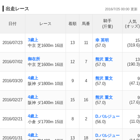
出走レース
2016/7/25 00:00
騎手
人気
日付
レース
着順
馬番
(オッズ)
(斤量)
3歳上
幸 英明
15
2016/07/23
13
11
(319.6)
中京 芝1600m 16頭
(57.0)
御在所
熊沢 重文
13
2016/07/02
12
7
(190.3)
中京 芝1600m 16頭
(57.0)
4歳上
熊沢 重文
9
2016/03/20
9
4
(47.1)
阪神 ダ1800m 10頭
(57.0)
4歳上
熊沢 重文
9
2016/02/27
15
16
(17.6)
阪神 ダ1400m 16頭
(57.0)
4歳上
D.バルジュー
3
2016/02/21
8
2
(11.0)
小倉 ダ1700m 15頭
(56.0)
4歳上
D.バルジュー
9
2016/01/31
13
18