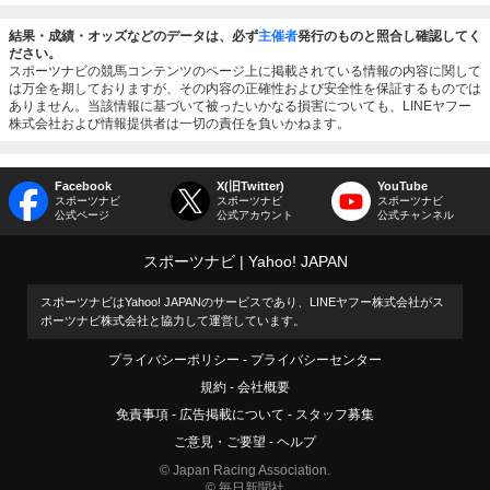
結果・成績・オッズなどのデータは、必ず
主催者
発行のものと照合し確認してく
ださい。
スポーツナビの競馬コンテンツのページ上に掲載されている情報の内容に関して
は万全を期しておりますが、その内容の正確性および安全性を保証するものでは
ありません。当該情報に基づいて被ったいかなる損害についても、LINEヤフー
株式会社および情報提供者は一切の責任を負いかねます。
Facebook
X(旧Twitter)
YouTube
スポーツナビ
スポーツナビ
スポーツナビ
公式ページ
公式アカウント
公式チャンネル
スポーツナビ
Yahoo! JAPAN
スポーツナビはYahoo! JAPANのサービスであり、LINEヤフー株式会社がス
ポーツナビ株式会社と協力して運営しています。
プライバシーポリシー
プライバシーセンター
規約
会社概要
免責事項
広告掲載について
スタッフ募集
ご意見・ご要望
ヘルプ
© Japan Racing Association.
© 毎日新聞社