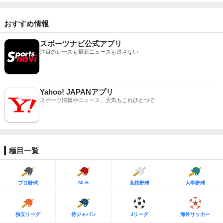
おすすめ情報
スポーツナビ公式アプリ
注目のレースも最新ニュースも逃さない
Yahoo! JAPANアプリ
スポーツ情報やニュース、天気もこれひとつで
種目一覧
MLB
プロ野球
高校野球
大学野球
独立リーグ
侍ジャパン
Jリーグ
海外サッカー