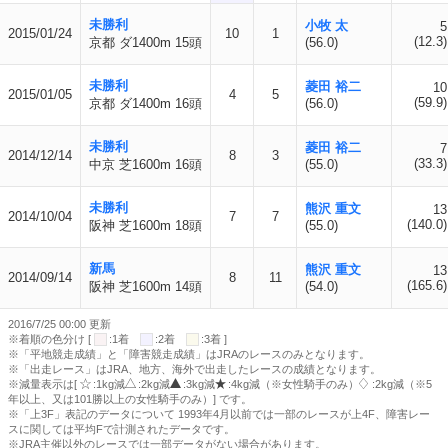
未勝利
小牧 太
5
2015/01/24
10
1
(12.3)
京都 ダ1400m 15頭
(56.0)
未勝利
菱田 裕二
10
2015/01/05
4
5
(59.9)
京都 ダ1400m 16頭
(56.0)
未勝利
菱田 裕二
7
2014/12/14
8
3
(33.3)
中京 芝1600m 16頭
(55.0)
未勝利
熊沢 重文
13
2014/10/04
7
7
(140.0)
阪神 芝1600m 18頭
(55.0)
新馬
熊沢 重文
13
2014/09/14
8
11
(165.6)
阪神 芝1600m 14頭
(54.0)
2016/7/25 00:00 更新
※着順の色分け [
:1着
:2着
:3着 ]
※「平地競走成績」と「障害競走成績」はJRAのレースのみとなります。
※「出走レース」はJRA、地方、海外で出走したレースの成績となります。
※減量表示は[
:1kg減
:2kg減
:3kg減
:4kg減（※女性騎手のみ）
:2kg減（※5
年以上、又は101勝以上の女性騎手のみ）] です。
※「上3F」表記のデータについて 1993年4月以前では一部のレースが上4F、障害レー
スに関しては平均Fで計測されたデータです。
※JRA主催以外のレースでは一部データがない場合があります。