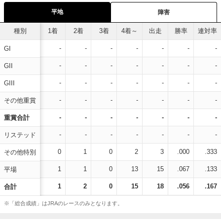
平地
障害
種別
1着
2着
3着
4着～
出走
勝率
連対率
-
-
-
-
-
-
-
GI
-
-
-
-
-
-
-
GII
-
-
-
-
-
-
-
GIII
-
-
-
-
-
-
-
その他重賞
-
-
-
-
-
-
-
重賞合計
-
-
-
-
-
-
-
リステッド
0
1
0
2
3
.000
.333
その他特別
1
1
0
13
15
.067
.133
平場
1
2
0
15
18
.056
.167
合計
※「総合成績」はJRAのレースのみとなります。