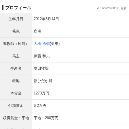
プロフィール
2016/7/28 00:00
生年月日
2012年5月14日
毛色
鹿毛
調教師（所属）
大橋 勇樹
(栗東)
馬主
伊藤 和夫
生産者
友田牧場
産地
新ひだか町
本賞金
1270万円
付加賞金
6.2万円
収得賞金：平地
平地：200万円