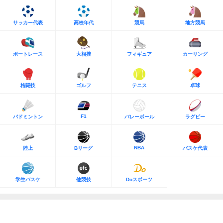
サッカー代表
高校年代
競馬
地方競馬
ボートレース
大相撲
フィギュア
カーリング
格闘技
ゴルフ
テニス
卓球
F1
バドミントン
バレーボール
ラグビー
NBA
陸上
Bリーグ
バスケ代表
学生バスケ
他競技
Doスポーツ