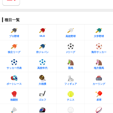
種目一覧
MLB
プロ野球
高校野球
大学野球
独立リーグ
侍ジャパン
Jリーグ
海外サッカー
サッカー代表
高校年代
競馬
地方競馬
ボートレース
大相撲
フィギュア
カーリング
格闘技
ゴルフ
テニス
卓球