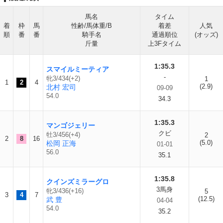
馬名
タイム
着
枠
馬
性齢/馬体重/B
着差
人気
順
番
番
騎手名
通過順位
(オッズ)
斤量
上3Fタイム
1:35.3
スマイルミーティア
-
牝3/434(+2)
1
1
2
4
(2.9)
北村 宏司
09-09
54.0
34.3
1:35.3
マンゴジェリー
クビ
牡3/456(+4)
2
2
8
16
(5.0)
松岡 正海
01-01
56.0
35.1
1:35.8
クインズミラーグロ
3馬身
牝3/436(+16)
5
3
4
7
(12.5)
武 豊
04-04
54.0
35.2