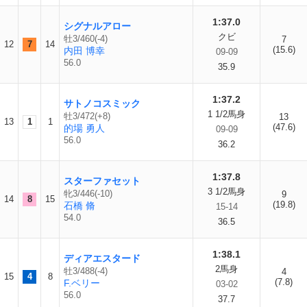
1:37.0
シグナルアロー
クビ
牡3/460(-4)
7
12
7
14
(15.6)
内田 博幸
09-09
56.0
35.9
1:37.2
サトノコスミック
1 1/2馬身
牡3/472(+8)
13
13
1
1
(47.6)
的場 勇人
09-09
56.0
36.2
1:37.8
スターファセット
3 1/2馬身
牝3/446(-10)
9
14
8
15
(19.8)
石橋 脩
15-14
54.0
36.5
1:38.1
ディアエスタード
2馬身
牡3/488(-4)
4
15
4
8
(7.8)
F.ベリー
03-02
56.0
37.7