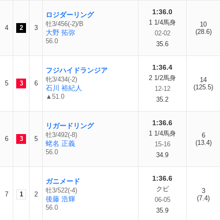
1:36.0
ロジダーリング
1 1/4馬身
牡3/456(-2)/B
10
4
2
3
(28.6)
大野 拓弥
02-02
56.0
35.6
1:36.4
フジハイドランジア
2 1/2馬身
牝3/434(-2)
14
5
3
6
(125.5)
石川 裕紀人
12-12
▲51.0
35.2
1:36.6
リガードリング
1 1/4馬身
牡3/492(-8)
6
6
3
5
(13.4)
蛯名 正義
15-16
56.0
34.9
1:36.6
ガニメード
クビ
牡3/522(-4)
3
7
1
2
(7.4)
後藤 浩輝
06-05
56.0
35.9