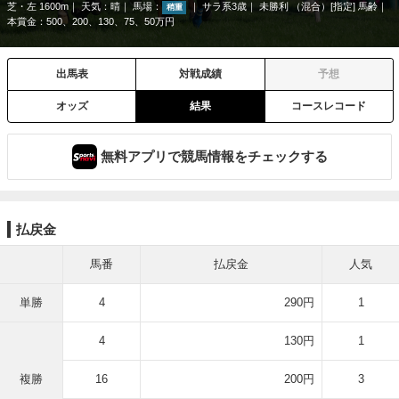
芝・左 1600m
天気：
晴
馬場：
サラ系3歳
未勝利 （混合）[指定] 馬齢
稍重
本賞金：500、200、130、75、50万円
出馬表
対戦成績
予想
オッズ
結果
コースレコード
無料アプリで競馬情報をチェックする
払戻金
馬番
払戻金
人気
単勝
4
290円
1
4
130円
1
複勝
16
200円
3