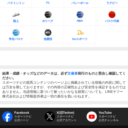
F1
バドミントン
バレーボール
ラグビー
NBA
陸上
Bリーグ
バスケ代表
学生バスケ
他競技
Doスポーツ
結果・成績・オッズなどのデータは、必ず
主催者
発行のものと照合し確認してく
ださい。
スポーツナビの競馬コンテンツのページ上に掲載されている情報の内容に関して
は万全を期しておりますが、その内容の正確性および安全性を保証するものでは
ありません。当該情報に基づいて被ったいかなる損害についても、LINEヤフー
株式会社および情報提供者は一切の責任を負いかねます。
Facebook
X(旧Twitter)
YouTube
スポーツナビ
スポーツナビ
スポーツナビ
公式ページ
公式アカウント
公式チャンネル