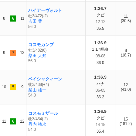
1:36.7
ハイアーヴォルト
クビ
牡3/472(-2)
11
8
6
11
(30.5)
吉田 豊
12-12
56.0
35.5
1:36.9
コスモカンプ
1 1/4馬身
牡3/482(0)
8
9
7
13
(18.7)
柴田 大知
08-08
56.0
36.0
1:36.9
ペイシャクィーン
ハナ
牝3/438(+4)
12
10
5
9
(41.0)
柴山 雄一
06-05
54.0
36.2
1:36.9
コスモミザール
クビ
牝3/434(-2)
15
11
6
12
(181.2)
丹内 祐次
14-15
54.0
35.4