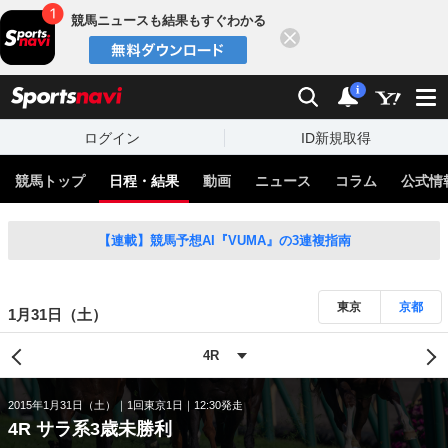
競馬ニュースも結果もすぐわかる
閉じる
スポーツナビ
検索
通知
i
ログイン
ID新規取得
競馬トップ
日程・結果
動画
ニュース
コラム
公式情
【連載】競馬予想AI『VUMA』の3連複指南
東京
京都
1月31日（土）
2015年1月31日（土）
1回東京1日
12:30発走
4R サラ系3歳未勝利