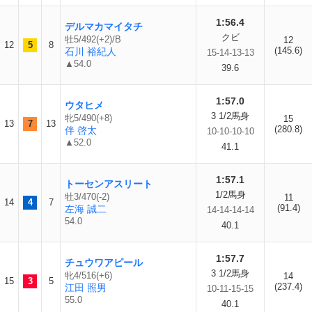
1:56.4
デルマカマイタチ
クビ
牡5/492(+2)/B
12
12
5
8
(145.6)
石川 裕紀人
15-14-13-13
▲54.0
39.6
1:57.0
ウタヒメ
3 1/2馬身
牝5/490(+8)
15
13
7
13
(280.8)
伴 啓太
10-10-10-10
▲52.0
41.1
1:57.1
トーセンアスリート
1/2馬身
牡3/470(-2)
11
14
4
7
(91.4)
左海 誠二
14-14-14-14
54.0
40.1
1:57.7
チュウワアピール
3 1/2馬身
牝4/516(+6)
14
15
3
5
(237.4)
江田 照男
10-11-15-15
55.0
40.1