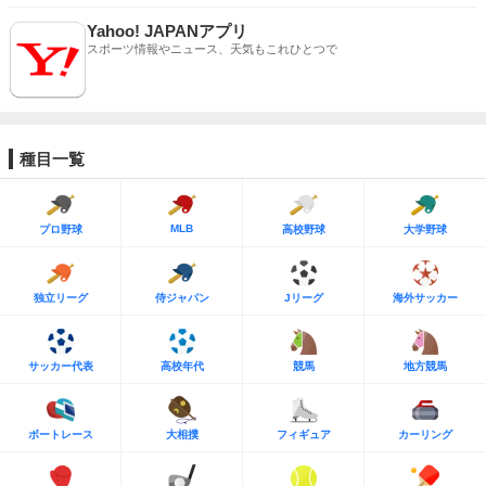
Yahoo! JAPANアプリ
スポーツ情報やニュース、天気もこれひとつで
種目一覧
MLB
プロ野球
高校野球
大学野球
独立リーグ
侍ジャパン
Jリーグ
海外サッカー
サッカー代表
高校年代
競馬
地方競馬
ボートレース
大相撲
フィギュア
カーリング