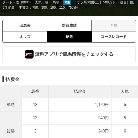
ダート・左 1800m
天気：
晴
馬場：
サラ系3歳以上
500万下 （混合）[指
稍重
定] 定量
本賞金：750、300、190、110、75万円
出馬表
対戦成績
予想
オッズ
結果
コースレコード
無料アプリで競馬情報をチェックする
払戻金
馬番
払戻金
人気
単勝
12
1,120円
5
12
240円
5
複勝
2
240円
6