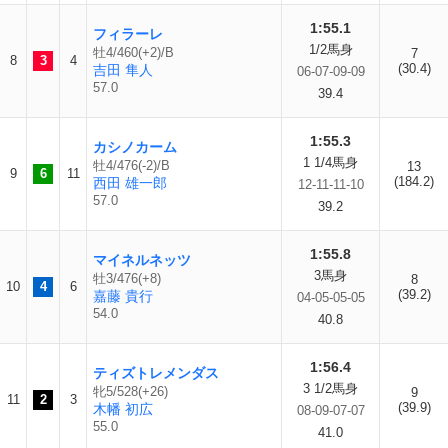
1:55.1
フィラーレ
1/2馬身
牡4/460(+2)/B
7
8
3
4
(30.4)
吉田 隼人
06-07-09-09
57.0
39.4
1:55.3
カシノカーム
1 1/4馬身
牡4/476(-2)/B
13
9
6
11
(184.2)
西田 雄一郎
12-11-11-10
57.0
39.2
1:55.8
マイネルネッツ
3馬身
牡3/476(+8)
8
10
4
6
(39.2)
嘉藤 貴行
04-05-05-05
54.0
40.8
1:56.4
ティズトレメンダス
3 1/2馬身
牝5/528(+26)
9
11
2
3
(39.9)
木幡 初広
08-09-07-07
55.0
41.0