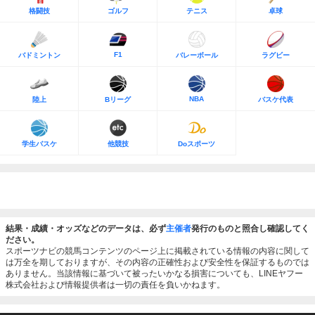
格闘技
ゴルフ
テニス
卓球
F1
バドミントン
バレーボール
ラグビー
NBA
陸上
Bリーグ
バスケ代表
学生バスケ
他競技
Doスポーツ
結果・成績・オッズなどのデータは、必ず
主催者
発行のものと照合し確認してく
ださい。
スポーツナビの競馬コンテンツのページ上に掲載されている情報の内容に関して
は万全を期しておりますが、その内容の正確性および安全性を保証するものでは
ありません。当該情報に基づいて被ったいかなる損害についても、LINEヤフー
株式会社および情報提供者は一切の責任を負いかねます。