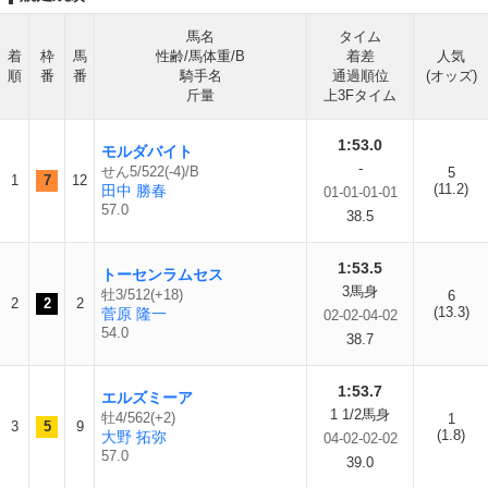
馬名
タイム
着
枠
馬
性齢/馬体重/B
着差
人気
順
番
番
騎手名
通過順位
(オッズ)
斤量
上3Fタイム
1:53.0
モルダバイト
-
せん5/522(-4)/B
5
1
7
12
(11.2)
田中 勝春
01-01-01-01
57.0
38.5
1:53.5
トーセンラムセス
3馬身
牡3/512(+18)
6
2
2
2
(13.3)
菅原 隆一
02-02-04-02
54.0
38.7
1:53.7
エルズミーア
1 1/2馬身
牡4/562(+2)
1
3
5
9
(1.8)
大野 拓弥
04-02-02-02
57.0
39.0