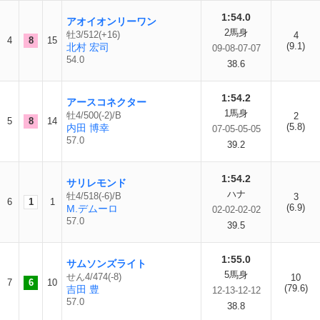
1:54.0
アオイオンリーワン
2馬身
牡3/512(+16)
4
4
8
15
(9.1)
北村 宏司
09-08-07-07
54.0
38.6
1:54.2
アースコネクター
1馬身
牡4/500(-2)/B
2
5
8
14
(5.8)
内田 博幸
07-05-05-05
57.0
39.2
1:54.2
サリレモンド
ハナ
牡4/518(-6)/B
3
6
1
1
(6.9)
M.デムーロ
02-02-02-02
57.0
39.5
1:55.0
サムソンズライト
5馬身
せん4/474(-8)
10
7
6
10
(79.6)
吉田 豊
12-13-12-12
57.0
38.8