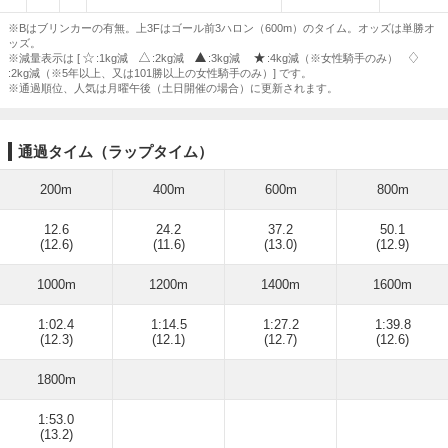
※Bはブリンカーの有無。上3Fはゴール前3ハロン（600m）のタイム。オッズは単勝オ
ッズ。
※減量表示は [
:1kg減
:2kg減
:3kg減
:4kg減（※女性騎手のみ）
:2kg減（※5年以上、又は101勝以上の女性騎手のみ）] です。
※通過順位、人気は月曜午後（土日開催の場合）に更新されます。
通過タイム（ラップタイム）
200m
400m
600m
800m
12.6
24.2
37.2
50.1
(12.6)
(11.6)
(13.0)
(12.9)
1000m
1200m
1400m
1600m
1:02.4
1:14.5
1:27.2
1:39.8
(12.3)
(12.1)
(12.7)
(12.6)
1800m
1:53.0
(13.2)