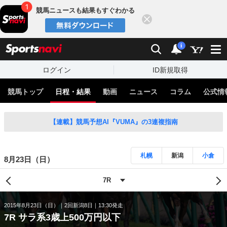
競馬ニュースも結果もすぐわかる
閉じる
スポーツナビ
検索
通知
i
ログイン
ID新規取得
競馬トップ
日程・結果
動画
ニュース
コラム
公式情
【連載】競馬予想AI『VUMA』の3連複指南
札幌
新潟
小倉
8月23日（日）
2015年8月23日（日）
2回新潟8日
13:30発走
7R サラ系3歳上500万円以下