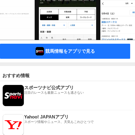
競馬情報をアプリで見る
おすすめ情報
スポーツナビ公式アプリ
注目のレースも最新ニュースも逃さない
Yahoo! JAPANアプリ
スポーツ情報やニュース、天気もこれひとつで