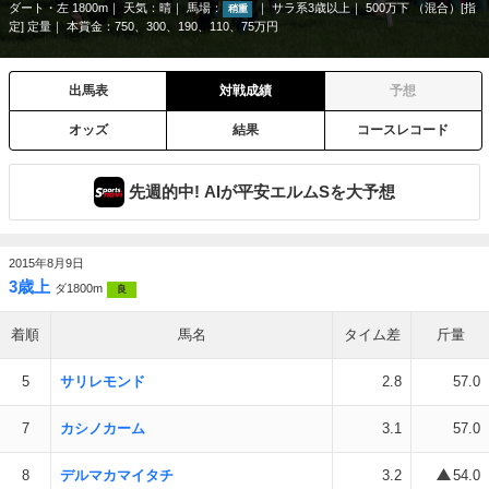
ダート・左 1800m
天気：
晴
馬場：
サラ系3歳以上
500万下 （混合）[指
稍重
定] 定量
本賞金：750、300、190、110、75万円
出馬表
対戦成績
予想
オッズ
結果
コースレコード
先週的中! AIが平安エルムSを大予想
2015年8月9日
3歳上
ダ1800m
良
着順
馬名
タイム差
斤量
5
サリレモンド
2.8
57.0
7
カシノカーム
3.1
57.0
8
デルマカマイタチ
3.2
54.0