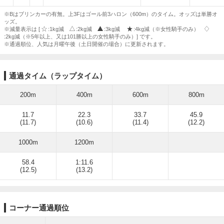
※Bはブリンカーの有無。上3Fはゴール前3ハロン（600m）のタイム。オッズは単勝オ
ッズ。
※減量表示は [
:1kg減
:2kg減
:3kg減
:4kg減（※女性騎手のみ）
:2kg減（※5年以上、又は101勝以上の女性騎手のみ）] です。
※通過順位、人気は月曜午後（土日開催の場合）に更新されます。
通過タイム（ラップタイム）
200m
400m
600m
800m
11.7
22.3
33.7
45.9
(11.7)
(10.6)
(11.4)
(12.2)
1000m
1200m
58.4
1:11.6
(12.5)
(13.2)
コーナー通過順位