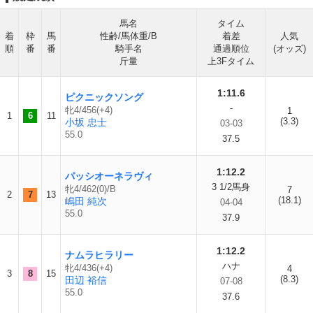
馬名
タイム
着
枠
馬
性齢/馬体重/B
着差
人気
順
番
番
騎手名
通過順位
(オッズ)
斤量
上3Fタイム
1:11.6
ピクニックソング
-
牝4/456(+4)
1
1
6
11
(3.3)
小坂 忠士
03-03
55.0
37.5
1:12.2
パッシオーネラヴィ
3 1/2馬身
牝4/462(0)/B
7
2
7
13
(18.1)
嶋田 純次
04-04
55.0
37.9
1:12.2
ナムラヒラリー
ハナ
牝4/436(+4)
4
3
8
15
(8.3)
田辺 裕信
07-08
55.0
37.6