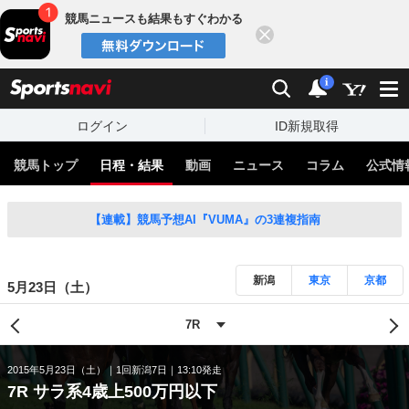
競馬ニュースも結果もすぐわかる
閉じる
スポーツナビ
検索
通知
i
ログイン
ID新規取得
競馬トップ
日程・結果
動画
ニュース
コラム
公式情
【連載】競馬予想AI『VUMA』の3連複指南
新潟
東京
京都
5月23日（土）
2015年5月23日（土）
1回新潟7日
13:10発走
7R サラ系4歳上500万円以下