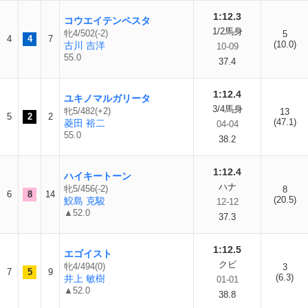
1:12.3
コウエイテンペスタ
1/2馬身
牝4/502(-2)
5
4
4
7
(10.0)
古川 吉洋
10-09
55.0
37.4
1:12.4
ユキノマルガリータ
3/4馬身
牝5/482(+2)
13
5
2
2
(47.1)
菱田 裕二
04-04
55.0
38.2
1:12.4
ハイキートーン
ハナ
牝5/456(-2)
8
6
8
14
(20.5)
鮫島 克駿
12-12
▲52.0
37.3
1:12.5
エゴイスト
クビ
牝4/494(0)
3
7
5
9
(6.3)
井上 敏樹
01-01
▲52.0
38.8