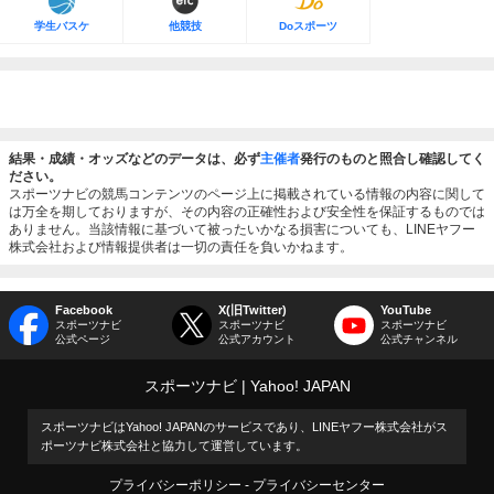
学生バスケ
他競技
Doスポーツ
結果・成績・オッズなどのデータは、必ず
主催者
発行のものと照合し確認してく
ださい。
スポーツナビの競馬コンテンツのページ上に掲載されている情報の内容に関して
は万全を期しておりますが、その内容の正確性および安全性を保証するものでは
ありません。当該情報に基づいて被ったいかなる損害についても、LINEヤフー
株式会社および情報提供者は一切の責任を負いかねます。
Facebook
X(旧Twitter)
YouTube
スポーツナビ
スポーツナビ
スポーツナビ
公式ページ
公式アカウント
公式チャンネル
スポーツナビ
Yahoo! JAPAN
スポーツナビはYahoo! JAPANのサービスであり、LINEヤフー株式会社がス
ポーツナビ株式会社と協力して運営しています。
プライバシーポリシー
プライバシーセンター