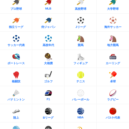
MLB
プロ野球
高校野球
大学野球
独立リーグ
侍ジャパン
Jリーグ
海外サッカー
サッカー代表
高校年代
競馬
地方競馬
ボートレース
大相撲
フィギュア
カーリング
格闘技
ゴルフ
テニス
卓球
F1
バドミントン
バレーボール
ラグビー
NBA
陸上
Bリーグ
バスケ代表