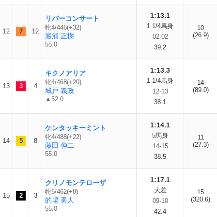
1:13.1
リバーコンサート
1 1/4馬身
牝4/446(+32)
10
12
7
12
(26.9)
勝浦 正樹
02-02
55.0
39.2
1:13.3
キクノアリア
1 1/4馬身
牝4/468(+20)
14
13
3
4
(89.0)
城戸 義政
12-13
▲52.0
38.1
1:14.1
ケンタッキーミント
5馬身
牝4/488(+22)
11
14
5
8
(27.3)
藤田 伸二
14-15
55.0
38.5
1:17.1
クリノモンテローザ
大差
牝6/462(+8)
15
15
2
3
(320.6)
的場 勇人
09-10
55.0
42.4