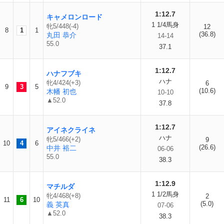
1:12.7
キャメロンロード
1 1/4馬身
牝5/448(-4)
12
8
1
1
(36.8)
丸田 恭介
14-14
55.0
37.1
1:12.7
ハナフブキ
ハナ
牝4/424(+3)
6
9
3
5
(10.6)
木幡 初也
10-10
▲52.0
37.8
1:12.7
アイネクライネ
ハナ
牝5/466(+2)
9
10
4
6
(26.6)
中井 裕二
06-06
55.0
38.3
1:12.9
マチルダ
1 1/2馬身
牝4/468(+8)
2
11
6
10
(5.0)
義 英真
07-06
▲52.0
38.3