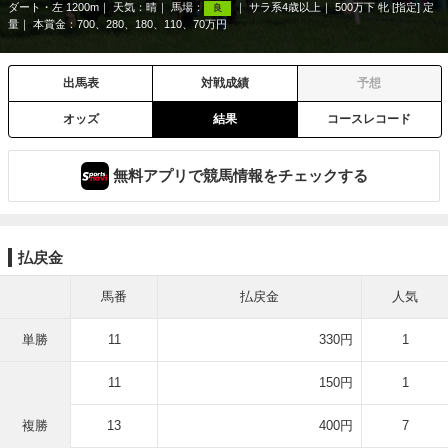
ダート・左 1200m
天気：
晴
馬場：
サラ系4歳以上
500万下 牝 [指定] 定
良
量
本賞金：700、280、180、110、70万円
出馬表
対戦成績
予想
オッズ
結果
コースレコード
無料アプリで競馬情報をチェックする
払戻金
馬番
払戻金
人気
単勝
11
330円
1
11
150円
1
複勝
13
400円
7