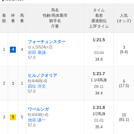
馬名
タイム
着
枠
馬
性齢/馬体重/B
着差
人気
順
番
番
騎手名
通過順位
(オッズ)
斤量
上3Fタイム
1:21.5
フォーチュンスター
-
せん5/524(+2)
3
1
4
4
(9.4)
岩田 康誠
03-04
57.0
34.8
1:21.7
ヒルノクオリア
1 1/4馬身
牡4/468(-4)
6
2
1
1
(17.5)
四位 洋文
09-11
57.0
34.4
1:21.8
ワールンガ
1/2馬身
牡4/438(+4)
10
3
5
5
(81.1)
池添 謙一
01-01
57.0
35.4