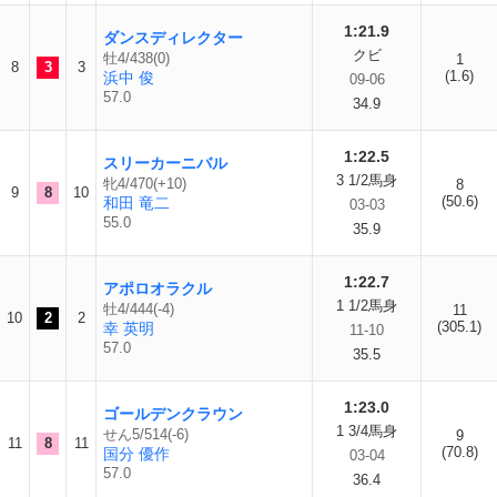
1:21.9
ダンスディレクター
クビ
牡4/438(0)
1
8
3
3
(1.6)
浜中 俊
09-06
57.0
34.9
1:22.5
スリーカーニバル
3 1/2馬身
牝4/470(+10)
8
9
8
10
(50.6)
和田 竜二
03-03
55.0
35.9
1:22.7
アポロオラクル
1 1/2馬身
牡4/444(-4)
11
10
2
2
(305.1)
幸 英明
11-10
57.0
35.5
1:23.0
ゴールデンクラウン
1 3/4馬身
せん5/514(-6)
9
11
8
11
(70.8)
国分 優作
03-04
57.0
36.4