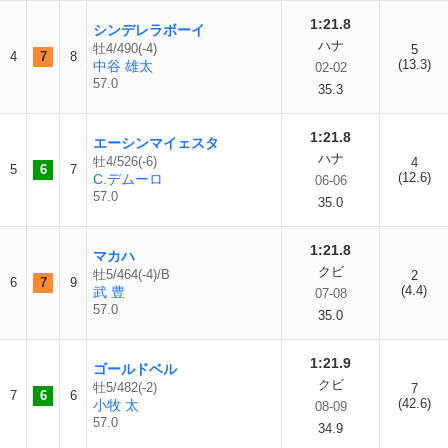
1:21.8
シンデレラボーイ
ハナ
牡4/490(-4)
5
4
7
8
(13.3)
中谷 雄太
02-02
57.0
35.3
1:21.8
エーシンマイェスタ
ハナ
牡4/526(-6)
4
5
6
7
(12.6)
C.デムーロ
06-06
57.0
35.0
1:21.8
マカハ
クビ
牡5/464(-4)/B
2
6
7
9
(4.4)
武 豊
07-08
57.0
35.0
1:21.9
ゴールドベル
クビ
牡5/482(-2)
7
7
6
6
(42.6)
小牧 太
08-09
57.0
34.9