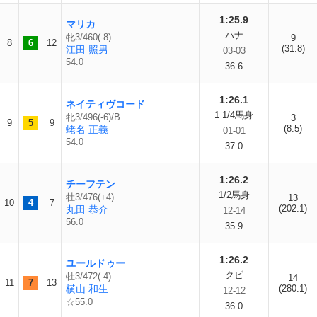
1:25.9
マリカ
ハナ
牝3/460(-8)
9
8
6
12
(31.8)
江田 照男
03-03
54.0
36.6
1:26.1
ネイティヴコード
1 1/4馬身
牝3/496(-6)/B
3
9
5
9
(8.5)
蛯名 正義
01-01
54.0
37.0
1:26.2
チーフテン
1/2馬身
牡3/476(+4)
13
10
4
7
(202.1)
丸田 恭介
12-14
56.0
35.9
1:26.2
ユールドゥー
クビ
牡3/472(-4)
14
11
7
13
横山 和生
(280.1)
12-12
☆55.0
36.0