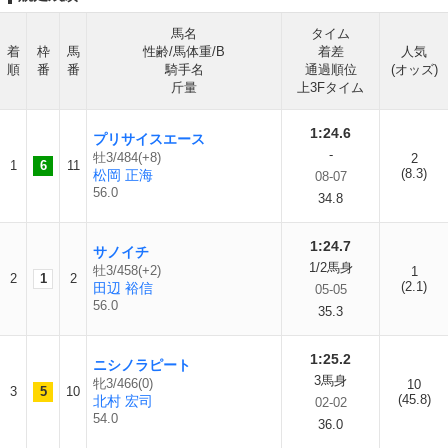
馬名
タイム
着
枠
馬
性齢/馬体重/B
着差
人気
順
番
番
騎手名
通過順位
(オッズ)
斤量
上3Fタイム
1:24.6
プリサイスエース
-
牡3/484(+8)
2
1
6
11
(8.3)
松岡 正海
08-07
56.0
34.8
1:24.7
サノイチ
1/2馬身
牡3/458(+2)
1
2
1
2
(2.1)
田辺 裕信
05-05
56.0
35.3
1:25.2
ニシノラピート
3馬身
牝3/466(0)
10
3
5
10
(45.8)
北村 宏司
02-02
54.0
36.0