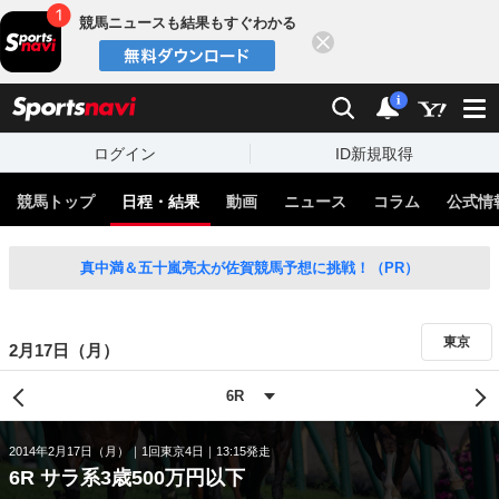
競馬ニュースも結果もすぐわかる
閉じる
スポーツナビ
検索
通知
i
ログイン
ID新規取得
競馬トップ
日程・結果
動画
ニュース
コラム
公式情
真中満＆五十嵐亮太が佐賀競馬予想に挑戦！（PR）
東京
2月17日（月）
2014年2月17日（月）
1回東京4日
13:15発走
6R サラ系3歳500万円以下