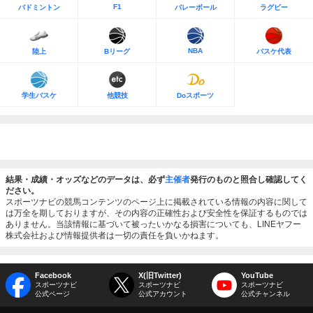
F1
バドミントン
バレーボール
ラグビー
NBA
陸上
Bリーグ
バスケ代表
学生バスケ
他競技
Doスポーツ
結果・成績・オッズなどのデータは、必ず
主催者
発行のものと照合し確認してく
ださい。
スポーツナビの競馬コンテンツのページ上に掲載されている情報の内容に関して
は万全を期しておりますが、その内容の正確性および安全性を保証するものでは
ありません。当該情報に基づいて被ったいかなる損害についても、LINEヤフー
株式会社および情報提供者は一切の責任を負いかねます。
Facebook
X(旧Twitter)
YouTube
スポーツナビ
スポーツナビ
スポーツナビ
公式ページ
公式アカウント
公式チャンネル