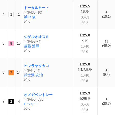
1:25.5
トータルヒート
2馬身
牝3/430(-10)
6
4
1
1
(10.1)
浜中 俊
03-03
54.0
36.2
1:25.6
シゲルオオスミ
クビ
牝3/452(+4)
11
5
8
15
(48.0)
後藤 浩輝
10-10
54.0
35.5
1:25.8
ヒマラヤタカコ
1 1/2馬身
牝3/448(-4)
5
6
7
14
(9.4)
武士沢 友治
10-10
54.0
35.8
1:25.9
オメガベントレー
1/2馬身
牡3/450(-8)/B
8
7
2
4
(20.7)
F.ベリー
05-06
56.0
36.3