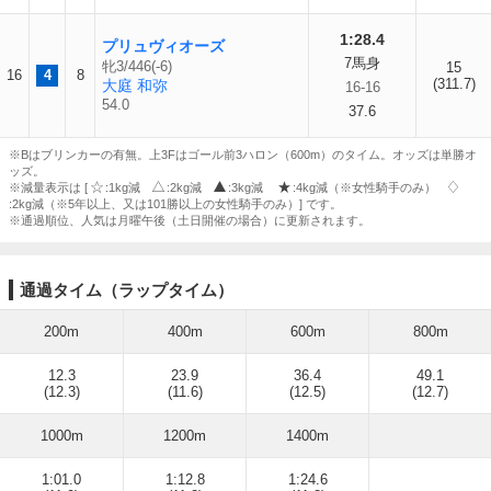
1:28.4
プリュヴィオーズ
7馬身
牝3/446(-6)
15
16
4
8
(311.7)
大庭 和弥
16-16
54.0
37.6
※Bはブリンカーの有無。上3Fはゴール前3ハロン（600m）のタイム。オッズは単勝オ
ッズ。
※減量表示は [
:1kg減
:2kg減
:3kg減
:4kg減（※女性騎手のみ）
:2kg減（※5年以上、又は101勝以上の女性騎手のみ）] です。
※通過順位、人気は月曜午後（土日開催の場合）に更新されます。
通過タイム（ラップタイム）
200m
400m
600m
800m
12.3
23.9
36.4
49.1
(12.3)
(11.6)
(12.5)
(12.7)
1000m
1200m
1400m
1:01.0
1:12.8
1:24.6