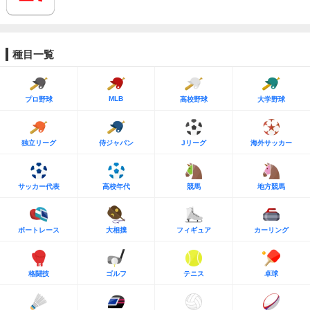
種目一覧
MLB
プロ野球
高校野球
大学野球
独立リーグ
侍ジャパン
Jリーグ
海外サッカー
サッカー代表
高校年代
競馬
地方競馬
ボートレース
大相撲
フィギュア
カーリング
格闘技
ゴルフ
テニス
卓球