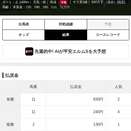
ダート・左 1400m
天気：
晴
馬場：
サラ系3歳
500万下 （混合）[指定]
不良
馬齢
本賞金：720、290、180、110、72万円
出馬表
対戦成績
予想
オッズ
結果
コースレコード
先週的中! AIが平安エルムSを大予想
払戻金
馬番
払戻金
人気
単勝
11
830円
2
11
240円
4
複勝
2
130円
1