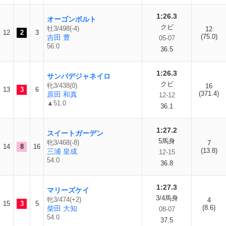
1:26.3
オーゴンボルト
クビ
牡3/498(-4)
12
12
2
3
(75.0)
吉田 豊
05-07
56.0
36.5
1:26.3
サンバデジャネイロ
クビ
牝3/438(0)
16
13
3
6
(371.4)
原田 和真
12-12
▲51.0
36.1
1:27.2
スイートガーデン
5馬身
牝3/468(-8)
7
14
8
16
(13.8)
三浦 皇成
12-15
54.0
36.8
1:27.3
マリーズケイ
3/4馬身
牝3/474(+2)
4
15
3
5
(8.6)
柴田 大知
08-07
54.0
37.5