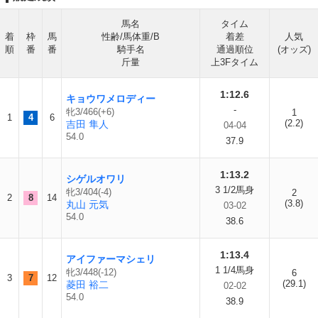
馬名
タイム
着
枠
馬
性齢/馬体重/B
着差
人気
順
番
番
騎手名
通過順位
(オッズ)
斤量
上3Fタイム
1:12.6
キョウワメロディー
-
牝3/466(+6)
1
1
4
6
(2.2)
吉田 隼人
04-04
54.0
37.9
1:13.2
シゲルオワリ
3 1/2馬身
牝3/404(-4)
2
2
8
14
(3.8)
丸山 元気
03-02
54.0
38.6
1:13.4
アイファーマシェリ
1 1/4馬身
牝3/448(-12)
6
3
7
12
(29.1)
菱田 裕二
02-02
54.0
38.9