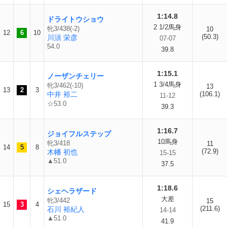
1:14.8
ドライトウショウ
2 1/2馬身
牝3/438(-2)
10
12
6
10
(50.3)
川須 栄彦
07-07
54.0
39.8
1:15.1
ノーザンチェリー
1 3/4馬身
牝3/462(-10)
13
13
2
3
中井 裕二
(106.1)
11-12
☆53.0
39.3
1:16.7
ジョイフルステップ
10馬身
牝3/418
11
14
5
8
(72.9)
木幡 初也
15-15
▲51.0
37.5
1:18.6
シェヘラザード
大差
牝3/442
15
15
3
4
(211.6)
石川 裕紀人
14-14
▲51.0
41.9