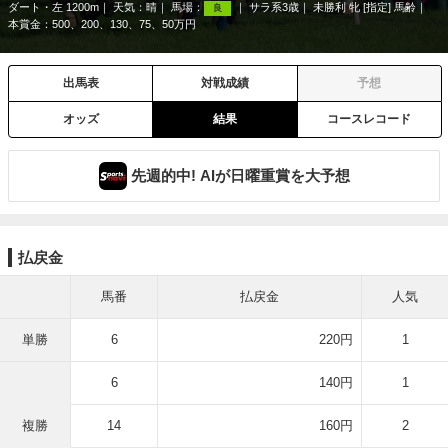
ダート・左 1200m
天気：
晴
馬場：
サラ系3歳
未勝利 牝 [指定] 馬齢
良
本賞金：500、200、130、75、50万円
出馬表
対戦成績
予想
オッズ
結果
コースレコード
先週的中! AIが日曜重賞を大予想
払戻金
馬番
払戻金
人気
単勝
6
220円
1
6
140円
1
複勝
14
160円
2