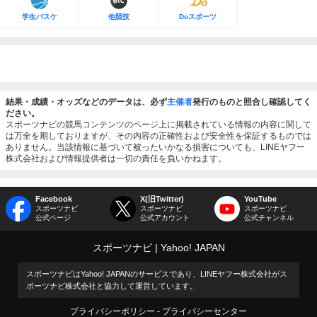
学生バスケ
他競技
Doスポーツ
結果・成績・オッズなどのデータは、必ず
主催者
発行のものと照合し確認してく
ださい。
スポーツナビの競馬コンテンツのページ上に掲載されている情報の内容に関して
は万全を期しておりますが、その内容の正確性および安全性を保証するものでは
ありません。当該情報に基づいて被ったいかなる損害についても、LINEヤフー
株式会社および情報提供者は一切の責任を負いかねます。
Facebook
X(旧Twitter)
YouTube
スポーツナビ
スポーツナビ
スポーツナビ
公式ページ
公式アカウント
公式チャンネル
スポーツナビ
Yahoo! JAPAN
スポーツナビはYahoo! JAPANのサービスであり、LINEヤフー株式会社がス
ポーツナビ株式会社と協力して運営しています。
プライバシーポリシー
プライバシーセンター