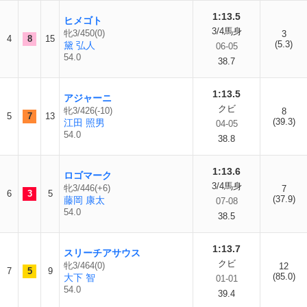
1:13.5
ヒメゴト
3/4馬身
牝3/450(0)
3
4
8
15
(5.3)
黛 弘人
06-05
54.0
38.7
1:13.5
アジャーニ
クビ
牝3/426(-10)
8
5
7
13
(39.3)
江田 照男
04-05
54.0
38.8
1:13.6
ロゴマーク
3/4馬身
牝3/446(+6)
7
6
3
5
(37.9)
藤岡 康太
07-08
54.0
38.5
1:13.7
スリーチアサウス
クビ
牝3/464(0)
12
7
5
9
(85.0)
大下 智
01-01
54.0
39.4