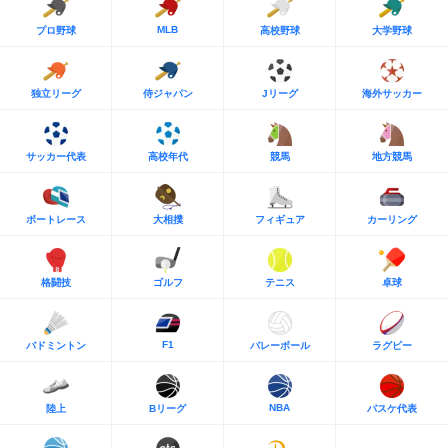
MLB
プロ野球
高校野球
大学野球
独立リーグ
侍ジャパン
Jリーグ
海外サッカー
サッカー代表
高校年代
競馬
地方競馬
ボートレース
大相撲
フィギュア
カーリング
格闘技
ゴルフ
テニス
卓球
F1
バドミントン
バレーボール
ラグビー
NBA
陸上
Bリーグ
バスケ代表