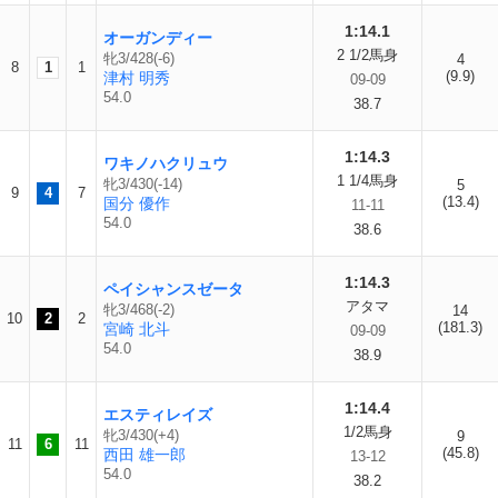
1:14.1
オーガンディー
2 1/2馬身
牝3/428(-6)
4
8
1
1
(9.9)
津村 明秀
09-09
54.0
38.7
1:14.3
ワキノハクリュウ
1 1/4馬身
牝3/430(-14)
5
9
4
7
(13.4)
国分 優作
11-11
54.0
38.6
1:14.3
ペイシャンスゼータ
アタマ
牝3/468(-2)
14
10
2
2
(181.3)
宮崎 北斗
09-09
54.0
38.9
1:14.4
エスティレイズ
1/2馬身
牝3/430(+4)
9
11
6
11
(45.8)
西田 雄一郎
13-12
54.0
38.2