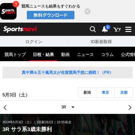
競馬ニュースも結果もすぐわかる
閉じる
スポーツナビ
検索
通知
i
ログイン
ID新規取得
競馬トップ
日程・結果
動画
ニュース
コラム
公式情
真中満＆五十嵐亮太が佐賀競馬予想に挑戦！（PR）
新潟
東京
京都
5月3日（土）
2014年5月3日（土）
1回新潟1日
10:55発走
3R サラ系3歳未勝利