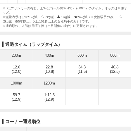
※Bはブリンカーの有無。上3Fはゴール前3ハロン（600m）のタイム。オッズは単勝オ
ッズ。
※減量表示は [
:1kg減
:2kg減
:3kg減
:4kg減（※女性騎手のみ）
:2kg減（※5年以上、又は101勝以上の女性騎手のみ）] です。
※通過順位、人気は月曜午後（土日開催の場合）に更新されます。
通過タイム（ラップタイム）
200m
400m
600m
800m
12.0
22.8
34.3
46.8
(12.0)
(10.8)
(11.5)
(12.5)
1000m
1200m
59.7
1:12.6
(12.9)
(12.9)
コーナー通過順位