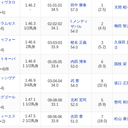
ティヴタロ
田中 勝春
1:46.2
01-01-01
1
天間 昭
-
34.5
(2.5)
57.0
+6)
I.メンディ
ンラムセス
1:46.3
02-02-02
2
梅田 智
ザバル
1/2馬身
34.1
(4.5)
-6)
54.0
ドゥフォー
1:46.6
久保田 
蛯名 正義
03-03-03
3
2馬身
33.9
(5.2)
54.0
士
-4)
ットキーパ
1:46.8
内田 博幸
05-05-05
6
国枝 栄
1 1/2馬身
33.4
(9.3)
53.0
+4)/B
レッシヴデ
1:46.9
武 豊
03-04-04
8
坂口 正
3/4馬身
34.0
(32.6)
54.0
-4)
ングゴール
1:47.1
北村 宏司
08-08-08
5
勢司 和
1 1/2馬身
33.1
(8.9)
52.0
-4)
ティーエス
1:47.5
吉田 豊
08-06-06
7
松山 康
2 1/2馬身
33.8
(18.0)
+2)
51.0