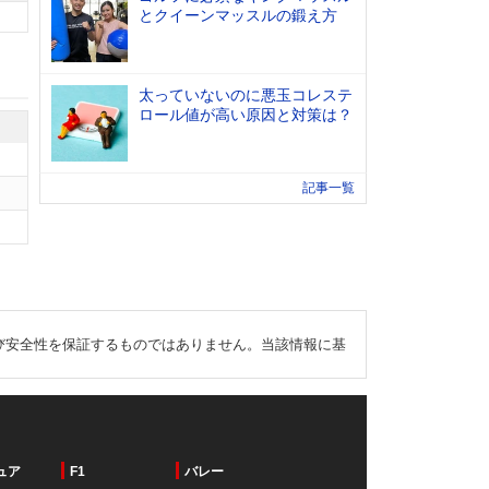
とクイーンマッスルの鍛え方
太っていないのに悪玉コレステ
ロール値が高い原因と対策は？
記事一覧
び安全性を保証するものではありません。当該情報に基
ュア
F1
バレー