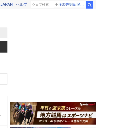
! JAPAN
ヘルプ
滝沢秀明氏 IMPACT26
検索
本