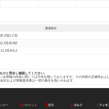
通過順位
4(6,10)(1,2,8)
4(1,10)-(6,8)2
4-(1,10)-8,6,2
ものと照合し確認してください。
いる情報の内容に関しては万全を期しておりますが、その内容の正確性およ
式会社および情報提供者は一切の責任を負いかねます。
ッカー
バスケット
競馬
ゴルフ
フィギ