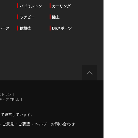
バドミントン
カーリング
ラグビー
陸上
レース
他競技
Doスポーツ
ストラン
ィア TRILL
力して運営しています。
-
ご意見・ご要望
-
ヘルプ・お問い合わせ