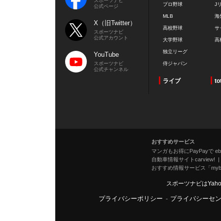
スポーツナビ
プロ野球
J
公式ページ
MLB
海
X（旧Twitter）
高校野球
サ
スポーツナビ
公式アカウント
大学野球
高
独立リーグ
YouTube
スポーツナビ
侍ジャパン
公式チャンネル
ライブ
to
おすすめサービス
マンガもお得にPayPayで eboo
自動車情報サイトcarview!
おすすめ情報サービス「mybe
スポーツナビはYah
プライバシーポリシー
-
プライバシーセ