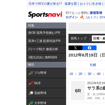
日本で45℃の夏が来る!? 猛暑を賢くおトクに生き抜く
IDでもっと便利に
新規取得
ログイン
［おトク］10
特集
燕OB 競馬予想挑む/PR
競馬トップ
日程・
髙津×三浦 監督対談/PR
Jリーグ戦力 徹底分析
2012年8月19日（
J国立試合に無料招待
種目
札幌
プロ野球
1R
2R
3R
4R
MLB
2012年8月
サラ系2
6R
高校野球
芝・右 1200
280、180、
大学野球