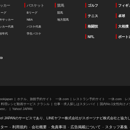
ッカー
バスケット
競馬
ゴルフ
フィギ
リーグ
Bリーグ
競馬
テニス
卓球
外サッカー
NBA
地方競馬
格闘技
大相撲
ッカー代表
バスケ代表
校年代
学生バスケ
NFL
ボート
to
kjapan
ホテル、旅館予約サイト 一休.com
レストラン予約サイト 一休.com レ
料理レシピ動画サービス クラシル
仕事・求人探しはスタンバイ
国内No.1女性向けメデ
st」
Yahoo! JAPAN
oo! JAPANのサービスであり、LINEヤフー株式会社がスポーツナビ株式会社と協
ンター
-
利用規約
-
会社概要
-
免責事項
-
広告掲載について
-
スタッフ募集