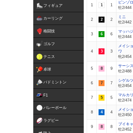
ピンゾ
1
1
1
フィギュア
牡2/444
ミニ
カーリング
2
2
2
牡2/442
格闘技
マッハ
3
6
6
牡2/444
ゴルフ
メイシ
4
3
3
ワ
テニス
牝2/454
サーシ
5
8
9
卓球
牡2/488
シゲル
バドミントン
6
7
7
牡2/454
マルカ
F1
7
5
5
牡2/474
バレーボール
メイシ
8
4
4
牡2/450
ラグビー
ブイキ
9
8
8
牡2/452