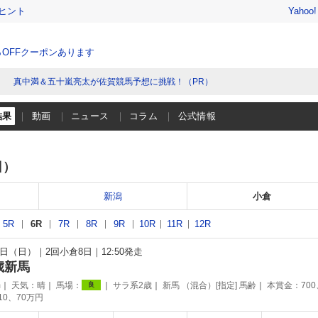
ヒント
Yahoo
％OFFクーポンあります
真中満＆五十嵐亮太が佐賀競馬予想に挑戦！（PR）
結果
動画
ニュース
コラム
公式情報
日）
新潟
小倉
5R
6R
7R
8R
9R
10R
11R
12R
19日（日）
2回小倉8日
12:50発走
歳新馬
m
天気：
晴
馬場：
サラ系2歳
新馬 （混合）[指定] 馬齢
本賞金：700
良
110、70万円