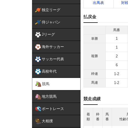
出馬表
対
独立リーグ
払戻金
侍ジャパン
馬番
Jリーグ
1
単勝
海外サッカー
1
複勝
2
サッカー代表
6
高校年代
枠連
1-2
馬連
1-2
競馬
地方競馬
競走成績
ボートレース
着
枠
馬
順
番
番
性齢/
大相撲