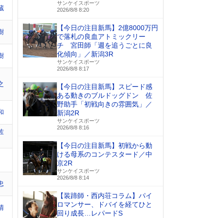
サンケイスポーツ
蔵
2026/8/8 8:20
【今日の注目新馬】2億8000万円
樹
で落札の良血アトミックリー
チ 宮田師「週を追うごとに良
化傾向」／新潟3R
樹
サンケイスポーツ
2026/8/8 8:17
之
【今日の注目新馬】スピード感
ある動きのブルドッグドン 佐
野助手「初戦向きの雰囲気」／
和
新潟2R
サンケイスポーツ
2026/8/8 8:16
佐
【今日の注目新馬】初戦から動
ける母系のコンテスタード／中
京2R
サンケイスポーツ
2026/8/8 8:14
忠
【装蹄師・西内荘コラム】パイ
ロマンサー、ドバイを経てひと
晴
回り成長…レパードS