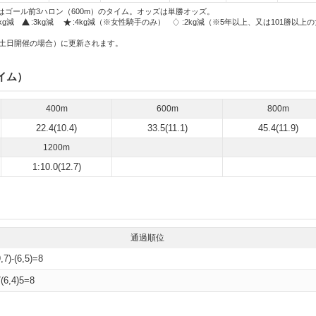
はゴール前3ハロン（600m）のタイム。オッズは単勝オッズ。
2kg減
:3kg減
:4kg減（※女性騎手のみ）
:2kg減（※5年以上、又は101勝以上
土日開催の場合）に更新されます。
イム）
400m
600m
800m
22.4(10.4)
33.5(11.1)
45.4(11.9)
1200m
1:10.0(12.7)
通過順位
9,7)-(6,5)=8
7(6,4)5=8