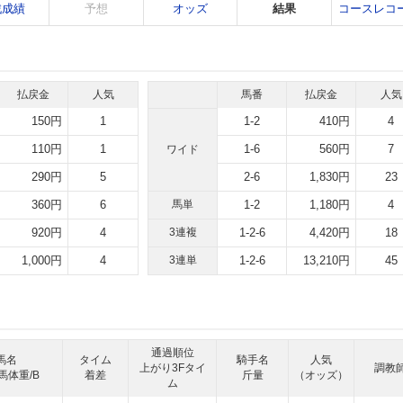
戦成績
予想
オッズ
結果
コースレコ
払戻金
人気
馬番
払戻金
人気
150円
1
1-2
410円
4
110円
1
1-6
560円
7
ワイド
290円
5
2-6
1,830円
23
360円
6
馬単
1-2
1,180円
4
920円
4
3連複
1-2-6
4,420円
18
1,000円
4
3連単
1-2-6
13,210円
45
通過順位
馬名
タイム
騎手名
人気
上がり3Fタイ
調教
馬体重/B
着差
斤量
（オッズ）
ム