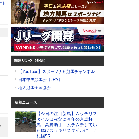
ード
関連リンク（外部）
【YouTube】スポーツナビ競馬チャンネル
日本中央競馬会（JRA）
地方競馬全国協会
新着ニュース
【今日の注目新馬】ムッチリス
タイルは叔父に今年の京成杯
馬 高野助手「ムチムチしてい
師
た体はスッキリスタイルに」／
札幌5R