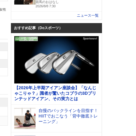
競馬のおはなし
2026/8/8 7:30
の女性
ニュース一覧
おすすめ記事（Doスポーツ）
【2026年上半期アイアン座談会】「なんじ
ゃこりゃ？」識者が驚いたコブラの3Dプリ
ンテッドアイアン、その実力とは
自慢のバックラインを目指す！
HIITでおこなう「背中徹底トレ
ーニング」