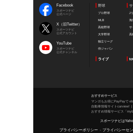
Facebook
野球
サ
スポーツナビ
プロ野球
J
公式ページ
MLB
海
X（旧Twitter）
高校野球
サ
スポーツナビ
公式アカウント
大学野球
高
独立リーグ
YouTube
スポーツナビ
侍ジャパン
公式チャンネル
ライブ
to
おすすめサービス
マンガもお得にPayPayで eboo
自動車情報サイトcarview!
おすすめ情報サービス「mybe
スポーツナビはYah
プライバシーポリシー
-
プライバシーセ