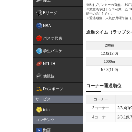
陸上
※Bはブリンカーの有無。上3F
※減量表示は [
:1kg減
:
Bリーグ
騎手のみ）] です。
※通過順位、人気は月曜午後（
NBA
通過タイム（ラップタ
バスケ代表
200m
学生バスケ
12.0(12.0)
1000m
NFL
57.3(11.9)
他競技
コーナー通過順位
Doスポーツ
サービス
コーナー
3コーナー
2(3,4)
1
(
toto
4コーナー
2(3,
1
)9,
コンテンツ
動画