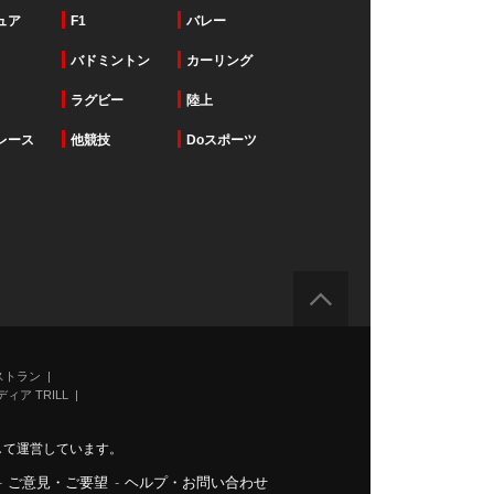
ュア
F1
バレー
バドミントン
カーリング
ラグビー
陸上
レース
他競技
Doスポーツ
ストラン
ィア TRILL
力して運営しています。
-
ご意見・ご要望
-
ヘルプ・お問い合わせ