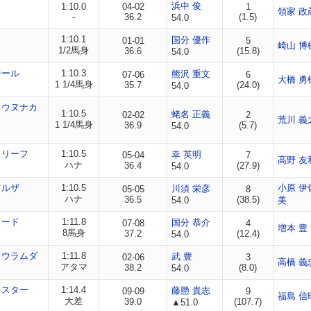
ロ
浜中 俊
1:10.0
04-02
1
領家 政
-
36.2
(1.5)
54.0
1:10.1
国分 優作
01-01
5
崎山 博
1/2馬身
36.6
(15.8)
54.0
ジール
1:10.3
熊沢 重文
07-06
6
大橋 勇
1 1/4馬身
35.7
(24.0)
54.0
ョウヌナカ
1:10.5
蛯名 正義
02-02
2
荒川 義
1 1/4馬身
36.9
(5.7)
54.0
スリーフ
1:10.5
幸 英明
05-04
7
高野 友
ハナ
36.4
(27.9)
54.0
ツルザ
1:10.5
小原 伊
川須 栄彦
05-05
8
ハナ
36.5
(38.5)
54.0
美
リード
1:11.8
国分 恭介
07-08
4
増本 豊
8馬身
37.2
(12.4)
54.0
ョウラムダ
1:11.8
武 豊
02-06
3
高橋 義
アタマ
38.2
(8.0)
54.0
ャスター
1:14.4
藤懸 貴志
09-09
9
福島 信
大差
39.0
(107.7)
▲51.0