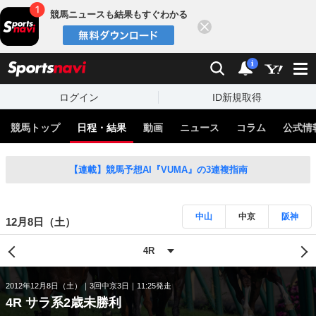
競馬ニュースも結果もすぐわかる
閉じる
スポーツナビ
検索
通知
i
ログイン
ID新規取得
競馬トップ
日程・結果
動画
ニュース
コラム
公式情
【連載】競馬予想AI『VUMA』の3連複指南
中山
中京
阪神
12月8日（土）
2012年12月8日（土）
3回中京3日
11:25発走
4R サラ系2歳未勝利