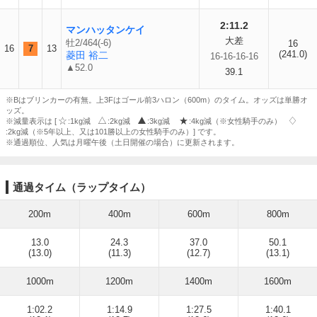
2:11.2
マンハッタンケイ
大差
牡2/464(-6)
16
16
7
13
(241.0)
菱田 裕二
16-16-16-16
▲52.0
39.1
※Bはブリンカーの有無。上3Fはゴール前3ハロン（600m）のタイム。オッズは単勝オ
ッズ。
※減量表示は [
:1kg減
:2kg減
:3kg減
:4kg減（※女性騎手のみ）
:2kg減（※5年以上、又は101勝以上の女性騎手のみ）] です。
※通過順位、人気は月曜午後（土日開催の場合）に更新されます。
通過タイム（ラップタイム）
200m
400m
600m
800m
13.0
24.3
37.0
50.1
(13.0)
(11.3)
(12.7)
(13.1)
1000m
1200m
1400m
1600m
1:02.2
1:14.9
1:27.5
1:40.1