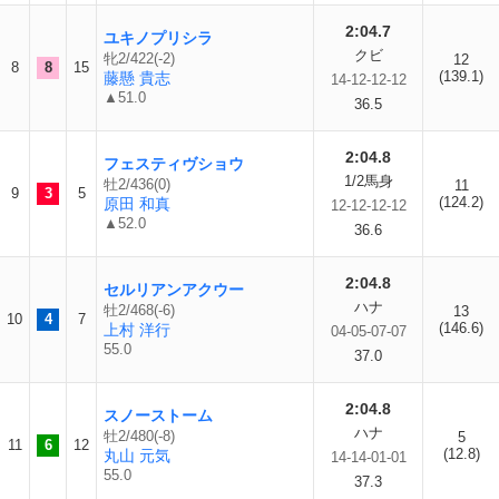
2:04.7
ユキノプリシラ
クビ
牝2/422(-2)
12
8
8
15
(139.1)
藤懸 貴志
14-12-12-12
▲51.0
36.5
2:04.8
フェスティヴショウ
1/2馬身
牡2/436(0)
11
9
3
5
(124.2)
原田 和真
12-12-12-12
▲52.0
36.6
2:04.8
セルリアンアクウー
ハナ
牡2/468(-6)
13
10
4
7
(146.6)
上村 洋行
04-05-07-07
55.0
37.0
2:04.8
スノーストーム
ハナ
牡2/480(-8)
5
11
6
12
(12.8)
丸山 元気
14-14-01-01
55.0
37.3