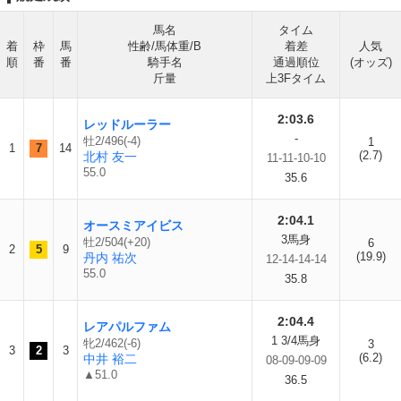
馬名
タイム
着
枠
馬
性齢/馬体重/B
着差
人気
順
番
番
騎手名
通過順位
(オッズ)
斤量
上3Fタイム
2:03.6
レッドルーラー
-
牡2/496(-4)
1
1
7
14
(2.7)
北村 友一
11-11-10-10
55.0
35.6
2:04.1
オースミアイビス
3馬身
牡2/504(+20)
6
2
5
9
(19.9)
丹内 祐次
12-14-14-14
55.0
35.8
2:04.4
レアパルファム
1 3/4馬身
牝2/462(-6)
3
3
2
3
(6.2)
中井 裕二
08-09-09-09
▲51.0
36.5