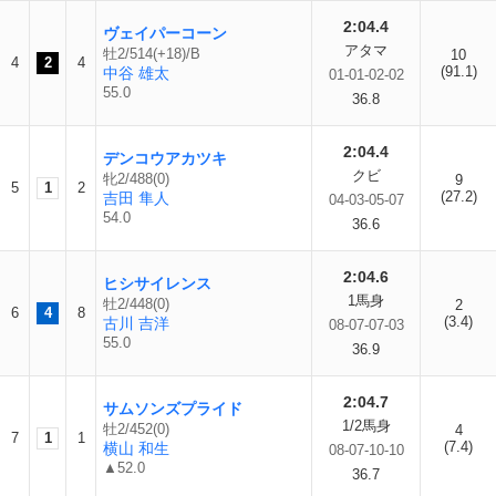
2:04.4
ヴェイパーコーン
アタマ
牡2/514(+18)/B
10
4
2
4
(91.1)
中谷 雄太
01-01-02-02
55.0
36.8
2:04.4
デンコウアカツキ
クビ
牝2/488(0)
9
5
1
2
(27.2)
吉田 隼人
04-03-05-07
54.0
36.6
2:04.6
ヒシサイレンス
1馬身
牡2/448(0)
2
6
4
8
(3.4)
古川 吉洋
08-07-07-03
55.0
36.9
2:04.7
サムソンズプライド
1/2馬身
牡2/452(0)
4
7
1
1
(7.4)
横山 和生
08-07-10-10
▲52.0
36.7