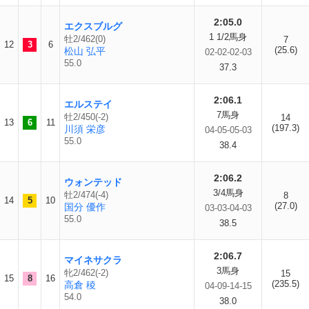
2:05.0
エクスブルグ
1 1/2馬身
牡2/462(0)
7
12
3
6
(25.6)
松山 弘平
02-02-02-03
55.0
37.3
2:06.1
エルステイ
7馬身
牡2/450(-2)
14
13
6
11
(197.3)
川須 栄彦
04-05-05-03
55.0
38.4
2:06.2
ウォンテッド
3/4馬身
牡2/474(-4)
8
14
5
10
(27.0)
国分 優作
03-03-04-03
55.0
38.5
2:06.7
マイネサクラ
3馬身
牝2/462(-2)
15
15
8
16
(235.5)
高倉 稜
04-09-14-15
54.0
38.0