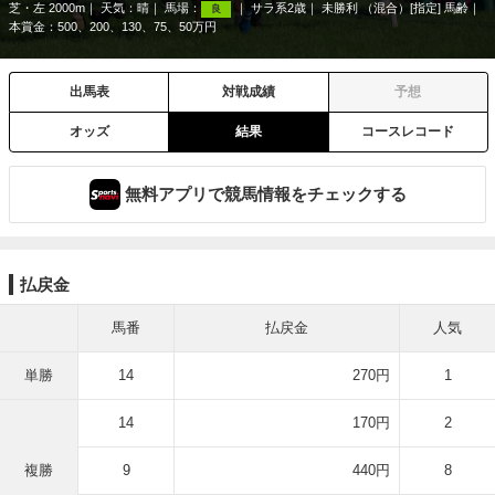
芝・左 2000m
天気：
晴
馬場：
サラ系2歳
未勝利 （混合）[指定] 馬齢
良
本賞金：500、200、130、75、50万円
出馬表
対戦成績
予想
オッズ
結果
コースレコード
無料アプリで競馬情報をチェックする
払戻金
馬番
払戻金
人気
単勝
14
270円
1
14
170円
2
複勝
9
440円
8