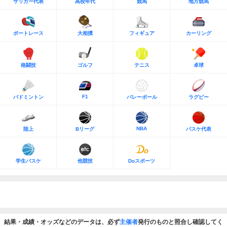
サッカー代表
高校年代
競馬
地方競馬
ボートレース
大相撲
フィギュア
カーリング
格闘技
ゴルフ
テニス
卓球
F1
バドミントン
バレーボール
ラグビー
NBA
陸上
Bリーグ
バスケ代表
学生バスケ
他競技
Doスポーツ
結果・成績・オッズなどのデータは、必ず
主催者
発行のものと照合し確認してく