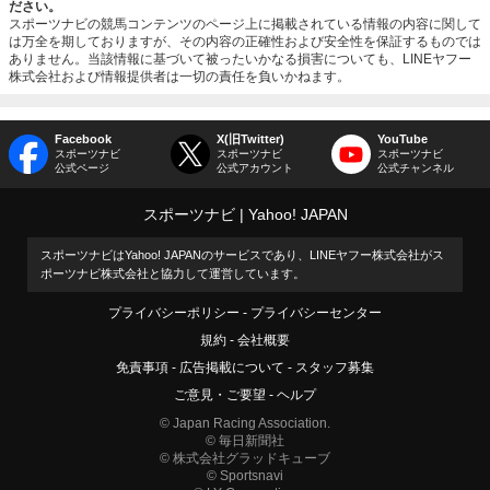
ださい。
スポーツナビの競馬コンテンツのページ上に掲載されている情報の内容に関して
は万全を期しておりますが、その内容の正確性および安全性を保証するものでは
ありません。当該情報に基づいて被ったいかなる損害についても、LINEヤフー
株式会社および情報提供者は一切の責任を負いかねます。
Facebook
X(旧Twitter)
YouTube
スポーツナビ
スポーツナビ
スポーツナビ
公式ページ
公式アカウント
公式チャンネル
スポーツナビ
Yahoo! JAPAN
スポーツナビはYahoo! JAPANのサービスであり、LINEヤフー株式会社がス
ポーツナビ株式会社と協力して運営しています。
プライバシーポリシー
プライバシーセンター
規約
会社概要
免責事項
広告掲載について
スタッフ募集
ご意見・ご要望
ヘルプ
© Japan Racing Association.
© 毎日新聞社
© 株式会社グラッドキューブ
© Sportsnavi