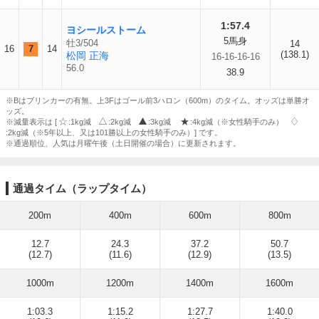
1:57.4
ヨシールストーム
5馬身
牡3/504
14
16
7
14
(138.1)
松岡 正海
16-16-16-16
56.0
38.9
※Bはブリンカーの有無。上3Fはゴール前3ハロン（600m）のタイム。オッズは単勝オ
ッズ。
※減量表示は [
:1kg減
:2kg減
:3kg減
:4kg減（※女性騎手のみ）
:2kg減（※5年以上、又は101勝以上の女性騎手のみ）] です。
※通過順位、人気は月曜午後（土日開催の場合）に更新されます。
通過タイム（ラップタイム）
200m
400m
600m
800m
12.7
24.3
37.2
50.7
(12.7)
(11.6)
(12.9)
(13.5)
1000m
1200m
1400m
1600m
1:03.3
1:15.2
1:27.7
1:40.0