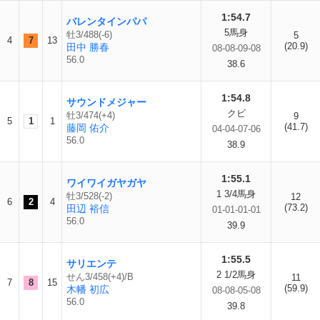
1:54.7
バレンタインパパ
5馬身
牡3/488(-6)
5
4
7
13
(20.9)
田中 勝春
08-08-09-08
56.0
38.6
1:54.8
サウンドメジャー
クビ
牡3/474(+4)
9
5
1
1
(41.7)
藤岡 佑介
04-04-07-06
56.0
38.9
1:55.1
ワイワイガヤガヤ
1 3/4馬身
牡3/528(-2)
12
6
2
4
(73.2)
田辺 裕信
01-01-01-01
56.0
39.9
1:55.5
サリエンテ
2 1/2馬身
せん3/458(+4)/B
11
7
8
15
(59.9)
木幡 初広
08-08-05-08
56.0
39.8