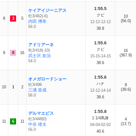
1:55.5
ケイアイジーニアス
クビ
牡3/462(-6)
10
8
3
5
(56.0)
内田 博幸
12-12-12-12
56.0
38.8
1:55.6
アドリアーネ
クビ
牝3/418(-10)
16
9
8
16
(367.9)
武士沢 友治
15-15-14-15
54.0
38.6
1:55.6
オメガロードショー
ハナ
牡3/496
8
10
1
2
(39.6)
三浦 皇成
12-12-14-14
56.0
38.6
1:55.8
デルマエビス
1 1/4馬身
牡3/448(0)
4
11
6
11
(13.7)
中谷 雄太
04-04-02-02
56.0
40.6