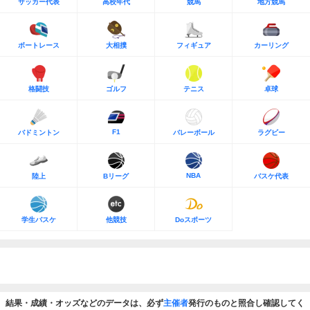
サッカー代表
高校年代
競馬
地方競馬
ボートレース
大相撲
フィギュア
カーリング
格闘技
ゴルフ
テニス
卓球
F1
バドミントン
バレーボール
ラグビー
NBA
陸上
Bリーグ
バスケ代表
学生バスケ
他競技
Doスポーツ
結果・成績・オッズなどのデータは、必ず
主催者
発行のものと照合し確認してく