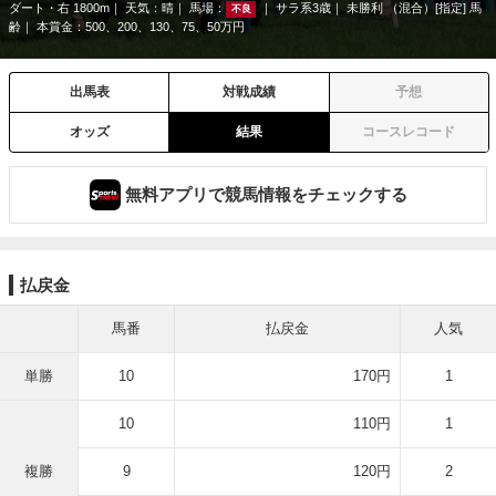
ダート・右 1800m
天気：
晴
馬場：
サラ系3歳
未勝利 （混合）[指定] 馬
不良
齢
本賞金：500、200、130、75、50万円
出馬表
対戦成績
予想
オッズ
結果
コースレコード
無料アプリで競馬情報をチェックする
払戻金
馬番
払戻金
人気
単勝
10
170円
1
10
110円
1
複勝
9
120円
2