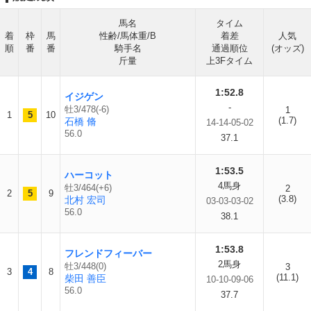
馬名
タイム
着
枠
馬
性齢/馬体重/B
着差
人気
順
番
番
騎手名
通過順位
(オッズ)
斤量
上3Fタイム
1:52.8
イジゲン
-
牡3/478(-6)
1
1
5
10
(1.7)
石橋 脩
14-14-05-02
56.0
37.1
1:53.5
ハーコット
4馬身
牡3/464(+6)
2
2
5
9
(3.8)
北村 宏司
03-03-03-02
56.0
38.1
1:53.8
フレンドフィーバー
2馬身
牡3/448(0)
3
3
4
8
(11.1)
柴田 善臣
10-10-09-06
56.0
37.7