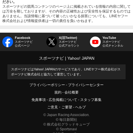
ださい。
スポーツナビの競馬コンテンツのページ上に掲載されている情報の内容に関して
は万全を期しておりますが、その内容の正確性および安全性を保証するものでは
ありません。当該情報に基づいて被ったいかなる損害についても、LINEヤフー
株式会社および情報提供者は一切の責任を負いかねます。
Facebook
X(旧Twitter)
YouTube
スポーツナビ
スポーツナビ
スポーツナビ
公式ページ
公式アカウント
公式チャンネル
スポーツナビ
Yahoo! JAPAN
スポーツナビはYahoo! JAPANのサービスであり、LINEヤフー株式会社がス
ポーツナビ株式会社と協力して運営しています。
プライバシーポリシー
プライバシーセンター
規約
会社概要
免責事項
広告掲載について
スタッフ募集
ご意見・ご要望
ヘルプ
© Japan Racing Association.
© 毎日新聞社
© 株式会社グラッドキューブ
© Sportsnavi