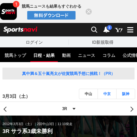
競馬ニュースも結果もすぐわかる
閉じる
スポーツナビ
検索
通知
i
ログイン
ID新規取得
競馬トップ
日程・結果
動画
ニュース
コラム
公式情
真中満＆五十嵐亮太が佐賀競馬予想に挑戦！（PR）
中山
中京
阪神
3月3日（土）
2012年3月3日（土）
2回中山3日
11:10発走
3R サラ系3歳未勝利