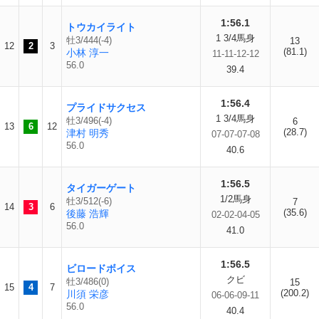
1:56.1
トウカイライト
1 3/4馬身
牡3/444(-4)
13
12
2
3
(81.1)
小林 淳一
11-11-12-12
56.0
39.4
1:56.4
プライドサクセス
1 3/4馬身
牡3/496(-4)
6
13
6
12
(28.7)
津村 明秀
07-07-07-08
56.0
40.6
1:56.5
タイガーゲート
1/2馬身
牡3/512(-6)
7
14
3
6
(35.6)
後藤 浩輝
02-02-04-05
56.0
41.0
1:56.5
ビロードボイス
クビ
牡3/486(0)
15
15
4
7
(200.2)
川須 栄彦
06-06-09-11
56.0
40.4