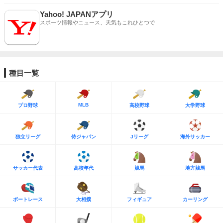
Yahoo! JAPANアプリ
スポーツ情報やニュース、天気もこれひとつで
種目一覧
MLB
プロ野球
高校野球
大学野球
独立リーグ
侍ジャパン
Jリーグ
海外サッカー
サッカー代表
高校年代
競馬
地方競馬
ボートレース
大相撲
フィギュア
カーリング