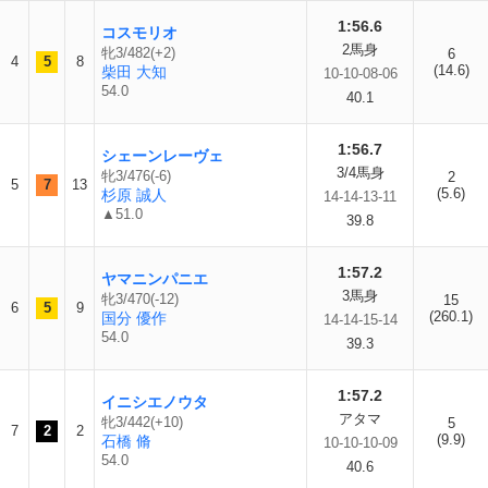
1:56.6
コスモリオ
2馬身
牝3/482(+2)
6
4
5
8
(14.6)
柴田 大知
10-10-08-06
54.0
40.1
1:56.7
シェーンレーヴェ
3/4馬身
牝3/476(-6)
2
5
7
13
(5.6)
杉原 誠人
14-14-13-11
▲51.0
39.8
1:57.2
ヤマニンパニエ
3馬身
牝3/470(-12)
15
6
5
9
(260.1)
国分 優作
14-14-15-14
54.0
39.3
1:57.2
イニシエノウタ
アタマ
牝3/442(+10)
5
7
2
2
(9.9)
石橋 脩
10-10-10-09
54.0
40.6