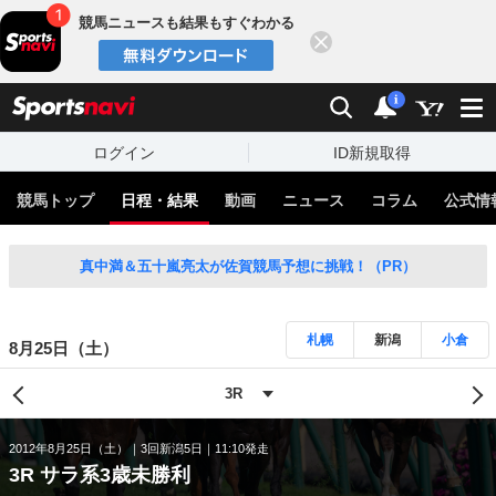
競馬ニュースも結果もすぐわかる
閉じる
スポーツナビ
検索
通知
i
ログイン
ID新規取得
競馬トップ
日程・結果
動画
ニュース
コラム
公式情
真中満＆五十嵐亮太が佐賀競馬予想に挑戦！（PR）
札幌
新潟
小倉
8月25日（土）
2012年8月25日（土）
3回新潟5日
11:10発走
3R サラ系3歳未勝利