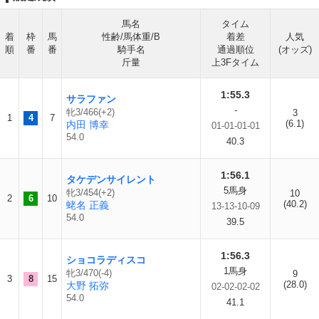
馬名
タイム
着
枠
馬
性齢/馬体重/B
着差
人気
順
番
番
騎手名
通過順位
(オッズ)
斤量
上3Fタイム
1:55.3
サラファン
-
牝3/466(+2)
3
1
4
7
(6.1)
内田 博幸
01-01-01-01
54.0
40.3
1:56.1
タケデンサイレント
5馬身
牝3/454(+2)
10
2
6
10
(40.2)
蛯名 正義
13-13-10-09
54.0
39.5
1:56.3
ショコラディスコ
1馬身
牝3/470(-4)
9
3
8
15
(28.0)
大野 拓弥
02-02-02-02
54.0
41.1