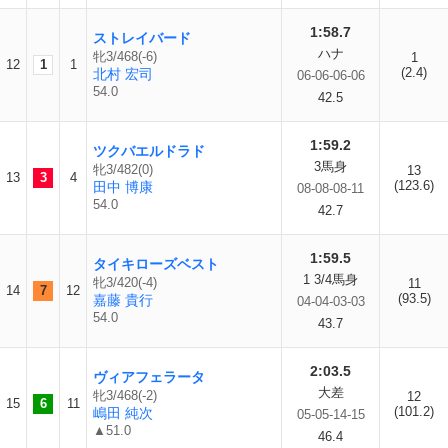
1:58.7
ストレイバード
ハナ
牝3/468(-6)
1
12
1
1
(2.4)
北村 宏司
06-06-06-06
54.0
42.5
1:59.2
ツクバエルドラド
3馬身
牝3/482(0)
13
13
3
4
(123.6)
田中 博康
08-08-08-11
54.0
42.7
1:59.5
タイキローズベスト
1 3/4馬身
牝3/420(-4)
11
14
7
12
(93.5)
嘉藤 貴行
04-04-03-03
54.0
43.7
2:03.5
ヴィアフェラータ
大差
牝3/468(-2)
12
15
6
11
(101.2)
嶋田 純次
05-05-14-15
▲51.0
46.4