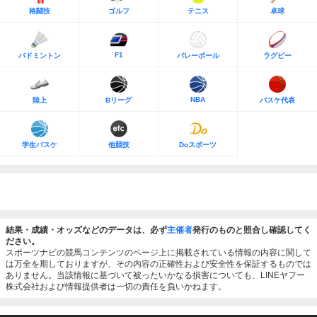
格闘技
ゴルフ
テニス
卓球
F1
バドミントン
バレーボール
ラグビー
NBA
陸上
Bリーグ
バスケ代表
学生バスケ
他競技
Doスポーツ
結果・成績・オッズなどのデータは、必ず
主催者
発行のものと照合し確認してく
ださい。
スポーツナビの競馬コンテンツのページ上に掲載されている情報の内容に関して
は万全を期しておりますが、その内容の正確性および安全性を保証するものでは
ありません。当該情報に基づいて被ったいかなる損害についても、LINEヤフー
株式会社および情報提供者は一切の責任を負いかねます。