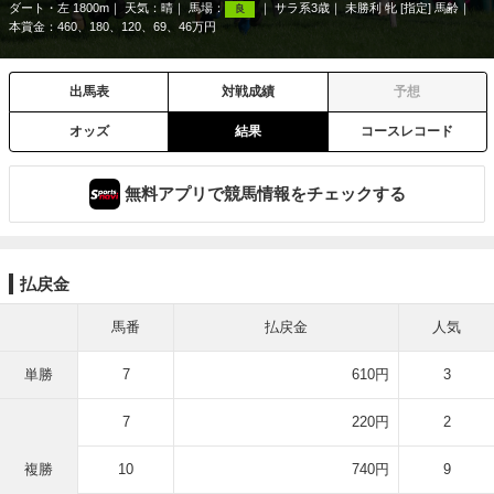
ダート・左 1800m
天気：
晴
馬場：
サラ系3歳
未勝利 牝 [指定] 馬齢
良
本賞金：460、180、120、69、46万円
出馬表
対戦成績
予想
オッズ
結果
コースレコード
無料アプリで競馬情報をチェックする
払戻金
馬番
払戻金
人気
単勝
7
610円
3
7
220円
2
複勝
10
740円
9