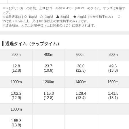
※Bはブリンカーの有無。上3Fはゴール前3ハロン（600m）のタイム。オッズは単勝オ
ッズ。
※減量表示は [
:1kg減
:2kg減
:3kg減
:4kg減（※女性騎手のみ）
:2kg減（※5年以上、又は101勝以上の女性騎手のみ）] です。
※通過順位、人気は月曜午後（土日開催の場合）に更新されます。
通過タイム（ラップタイム）
200m
400m
600m
800m
12.8
23.7
36.0
49.3
(12.8)
(10.9)
(12.3)
(13.3)
1000m
1200m
1400m
1600m
1:02.2
1:15.0
1:28.4
1:41.5
(12.9)
(12.8)
(13.4)
(13.1)
1800m
1:55.3
(13.8)