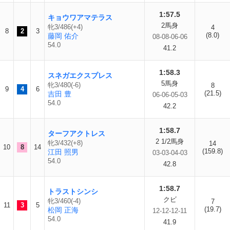
1:57.5
キョウワアマテラス
2馬身
牝3/486(+4)
4
8
2
3
(8.0)
藤岡 佑介
08-08-06-06
54.0
41.2
1:58.3
スネガエクスプレス
5馬身
牝3/480(-6)
8
9
4
6
(21.5)
吉田 豊
06-06-05-03
54.0
42.2
1:58.7
ターフアクトレス
2 1/2馬身
牝3/432(+8)
14
10
8
14
(159.8)
江田 照男
03-03-04-03
54.0
42.8
1:58.7
トラストシンシ
クビ
牝3/460(-4)
7
11
3
5
(19.7)
松岡 正海
12-12-12-11
54.0
41.9