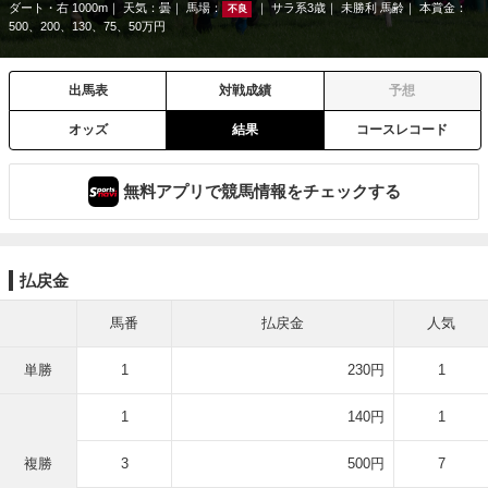
ダート・右 1000m
天気：
曇
馬場：
サラ系3歳
未勝利 馬齢
本賞金：
不良
500、200、130、75、50万円
出馬表
対戦成績
予想
オッズ
結果
コースレコード
無料アプリで競馬情報をチェックする
払戻金
馬番
払戻金
人気
単勝
1
230円
1
1
140円
1
複勝
3
500円
7