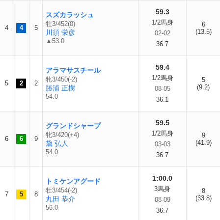
59.3
スズカラッシュ
1/2馬身
牡3/452(0)
6
4
4
5
(13.5)
川須 栄彦
02-02
▲53.0
36.7
59.4
アラマサスチール
1/2馬身
牝3/450(-2)
5
5
2
2
(9.2)
勝浦 正樹
08-05
54.0
36.1
59.5
グランドシャープ
1/2馬身
牝3/420(+4)
9
6
6
9
(41.9)
黛 弘人
03-03
54.0
36.7
1:00.0
トミケンアグード
3馬身
牡3/454(-2)
8
7
5
8
(33.8)
丸田 恭介
08-09
56.0
36.7