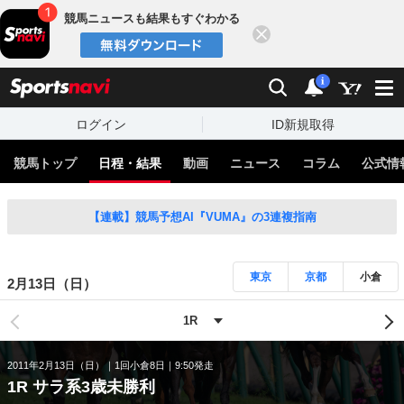
競馬ニュースも結果もすぐわかる
閉じる
スポーツナビ
検索
通知
i
ログイン
ID新規取得
競馬トップ
日程・結果
動画
ニュース
コラム
公式情
【連載】競馬予想AI『VUMA』の3連複指南
東京
京都
小倉
2月13日（日）
2011年2月13日（日）
1回小倉8日
9:50発走
1R サラ系3歳未勝利