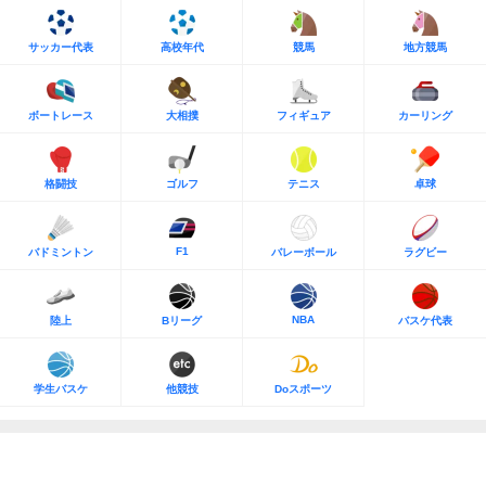
サッカー代表
高校年代
競馬
地方競馬
ボートレース
大相撲
フィギュア
カーリング
格闘技
ゴルフ
テニス
卓球
F1
バドミントン
バレーボール
ラグビー
NBA
陸上
Bリーグ
バスケ代表
学生バスケ
他競技
Doスポーツ