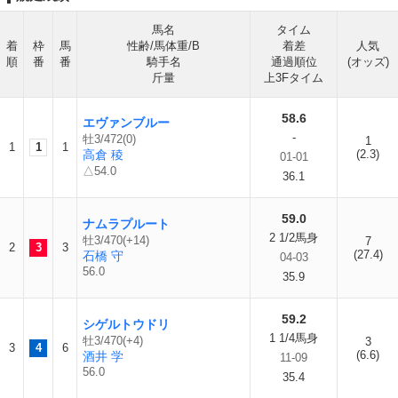
馬名
タイム
着
枠
馬
性齢/馬体重/B
着差
人気
順
番
番
騎手名
通過順位
(オッズ)
斤量
上3Fタイム
58.6
エヴァンブルー
-
牡3/472(0)
1
1
1
1
高倉 稜
(2.3)
01-01
△54.0
36.1
59.0
ナムラプルート
2 1/2馬身
牡3/470(+14)
7
2
3
3
(27.4)
石橋 守
04-03
56.0
35.9
59.2
シゲルトウドリ
1 1/4馬身
牡3/470(+4)
3
3
4
6
(6.6)
酒井 学
11-09
56.0
35.4