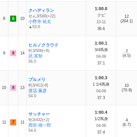
1:00.0
クハディラン
クビ
せん3/500(+22)
12
8
6
10
(264.1)
小野寺 祐太
10-11
▲53.0
36.6
1:00.1
ヒルノクラウド
3/4馬身
牡3/506(+8)
2
9
8
14
(4.5)
武 英智
04-06
56.0
37.1
1:00.3
プルメリ
1 1/4馬身
牝3/412(-8)
10
10
8
13
(70.9)
渡辺 薫彦
04-06
54.0
37.3
1:00.4
サッチャー
1/2馬身
牝3/432(+2)
4
11
7
11
(6.7)
西田 雄一郎
04-06
54.0
37.4