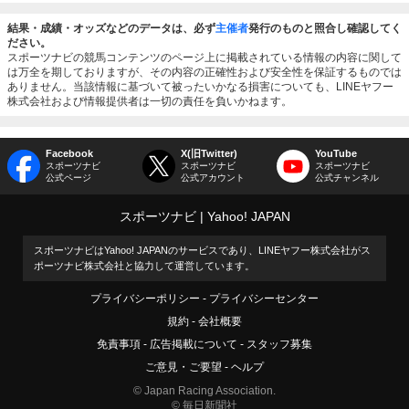
結果・成績・オッズなどのデータは、必ず
主催者
発行のものと照合し確認してく
ださい。
スポーツナビの競馬コンテンツのページ上に掲載されている情報の内容に関して
は万全を期しておりますが、その内容の正確性および安全性を保証するものでは
ありません。当該情報に基づいて被ったいかなる損害についても、LINEヤフー
株式会社および情報提供者は一切の責任を負いかねます。
Facebook
X(旧Twitter)
YouTube
スポーツナビ
スポーツナビ
スポーツナビ
公式ページ
公式アカウント
公式チャンネル
スポーツナビ
Yahoo! JAPAN
スポーツナビはYahoo! JAPANのサービスであり、LINEヤフー株式会社がス
ポーツナビ株式会社と協力して運営しています。
プライバシーポリシー
プライバシーセンター
規約
会社概要
免責事項
広告掲載について
スタッフ募集
ご意見・ご要望
ヘルプ
© Japan Racing Association.
© 毎日新聞社