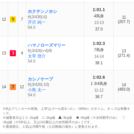
1:01.1
ホクテンノホシ
4馬身
牝3/430(-6)
11
12
5
7
(207.7)
芹沢 純一
13-13
54.0
37.0
1:02.3
ハマノローズマリー
7馬身
牝3/426(+4)/B
13
13
3
4
(271.4)
太宰 啓介
14-14
54.0
38.1
1:02.6
カシノケープ
1 3/4馬身
牝3/420(-10)
14
14
7
12
(493.0)
小島 太一
11-12
54.0
38.7
※Bはブリンカーの有無。上3Fはゴール前3ハロン（600m）のタイム。オッズは単勝オ
ッズ。
※減量表示は [
:1kg減
:2kg減
:3kg減
:4kg減（※女性騎手のみ）
:2kg減（※5年以上、又は101勝以上の女性騎手のみ）] です。
※通過順位、人気は月曜午後（土日開催の場合）に更新されます。