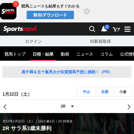
競馬ニュースも結果もすぐわかる
閉じる
スポーツナビ
検索
通知
i
ログイン
ID新規取得
競馬トップ
日程・結果
動画
ニュース
コラム
公式情
真中満＆五十嵐亮太が佐賀競馬予想に挑戦！（PR）
中山
京都
小倉
1月22日（土）
2011年1月22日（土）
1回小倉1日
10:30発走
2R サラ系3歳未勝利