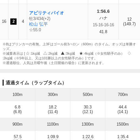
1:56.6
アビリティバイオ
ハナ
牡3/434(+2)
12
16
2
4
松山 弘平
(149.7)
15-16-16-16
☆55.0
41.8
※Bはブリンカーの有無。上3Fはゴール前3ハロン（600m）のタイム。オッズは単勝オ
ッズ。
※減量表示は [
:1kg減
:2kg減
:3kg減
:4kg減（※女性騎手のみ）
:2kg減（※5年以上、又は101勝以上の女性騎手のみ）] です。
※通過順位、人気は月曜午後（土日開催の場合）に更新されます。
通過タイム（ラップタイム）
100m
300m
500m
700m
6.8
18.2
30.3
44.4
(6.8)
(11.4)
(12.1)
(14.1)
900m
1100m
1300m
1500m
57.5
1:09.9
1:22.6
1:35.4