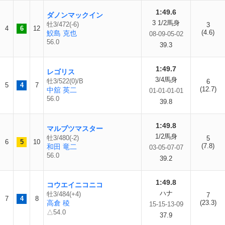
1:49.6
ダノンマックイン
3 1/2馬身
牡3/472(-6)
3
4
6
12
(4.6)
鮫島 克也
08-09-05-02
56.0
39.3
1:49.7
レゴリス
3/4馬身
牡3/522(0)/B
6
5
4
7
(12.7)
中舘 英二
01-01-01-01
56.0
39.8
1:49.8
マルブツマスター
1/2馬身
牡3/480(-2)
5
6
5
10
(7.8)
和田 竜二
03-05-07-07
56.0
39.2
1:49.8
コウエイニコニコ
ハナ
牡3/484(+4)
7
7
4
8
高倉 稜
(23.3)
15-15-13-09
△54.0
37.9