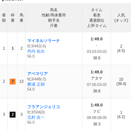
馬名
タイム
着
枠
馬
性齢/馬体重/B
着差
人気
順
番
番
騎手名
通過順位
(オッズ)
斤量
上3Fタイム
1:49.0
マイネルソラーナ
-
牡3/442(-6)
2
1
1
2
(4.5)
丹内 祐次
03-03-03-02
56.0
38.8
1:49.0
アベマリア
アタマ
牝3/448(-2)
10
2
7
13
(39.4)
勝浦 正樹
07-05-03-02
54.0
38.8
1:49.0
フラアンジェリコ
クビ
牡3/504(0)
1
3
2
3
(4.2)
北村 友一
08-08-08-05
56.0
38.3