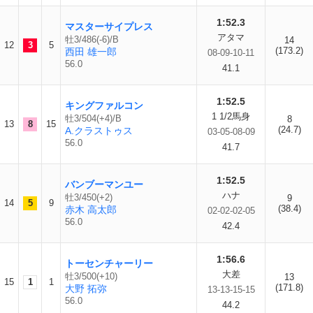
1:52.3
マスターサイプレス
アタマ
牡3/486(-6)/B
14
12
3
5
(173.2)
西田 雄一郎
08-09-10-11
56.0
41.1
1:52.5
キングファルコン
1 1/2馬身
牡3/504(+4)/B
8
13
8
15
(24.7)
A.クラストゥス
03-05-08-09
56.0
41.7
1:52.5
バンブーマンユー
ハナ
牡3/450(+2)
9
14
5
9
(38.4)
赤木 高太郎
02-02-02-05
56.0
42.4
1:56.6
トーセンチャーリー
大差
牡3/500(+10)
13
15
1
1
(171.8)
大野 拓弥
13-13-15-15
56.0
44.2