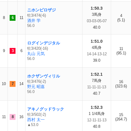
1:50.3
ニホンピロザジ
3馬身
牡3/474(-6)
4
8
6
11
(5.1)
酒井 学
03-03-05-07
56.0
40.0
1:51.0
ログインデジタル
4馬身
牡3/420(-16)
11
9
3
6
(95.1)
丸山 元気
14-14-13-12
56.0
39.0
1:52.1
ホクザンヴィリル
7馬身
牡3/476(-2)
16
10
7
14
(323.6)
野元 昭嘉
11-11-11-13
56.0
40.7
1:52.3
アキノグッドラック
1 1/4馬身
牡3/502(-2)
15
11
8
16
(264.7)
西村 太一
12-11-11-13
▲53.0
40.8