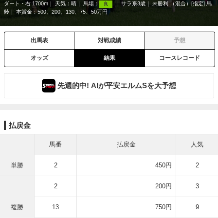
ダート・右 1700m
天気：
晴
馬場：
サラ系3歳
未勝利 （混合）[指定] 馬
良
齢
本賞金：500、200、130、75、50万円
出馬表
対戦成績
予想
オッズ
結果
コースレコード
先週的中! AIが平安エルムSを大予想
払戻金
馬番
払戻金
人気
単勝
2
450円
2
2
200円
3
複勝
13
750円
9