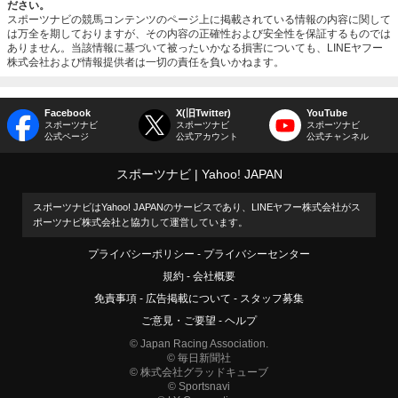
ださい。
スポーツナビの競馬コンテンツのページ上に掲載されている情報の内容に関して
は万全を期しておりますが、その内容の正確性および安全性を保証するものでは
ありません。当該情報に基づいて被ったいかなる損害についても、LINEヤフー
株式会社および情報提供者は一切の責任を負いかねます。
Facebook
X(旧Twitter)
YouTube
スポーツナビ
スポーツナビ
スポーツナビ
公式ページ
公式アカウント
公式チャンネル
スポーツナビ
Yahoo! JAPAN
スポーツナビはYahoo! JAPANのサービスであり、LINEヤフー株式会社がス
ポーツナビ株式会社と協力して運営しています。
プライバシーポリシー
プライバシーセンター
規約
会社概要
免責事項
広告掲載について
スタッフ募集
ご意見・ご要望
ヘルプ
© Japan Racing Association.
© 毎日新聞社
© 株式会社グラッドキューブ
© Sportsnavi