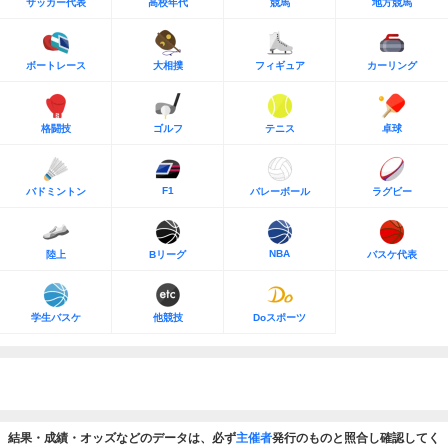
サッカー代表
高校年代
競馬
地方競馬
ボートレース
大相撲
フィギュア
カーリング
格闘技
ゴルフ
テニス
卓球
F1
バドミントン
バレーボール
ラグビー
NBA
陸上
Bリーグ
バスケ代表
学生バスケ
他競技
Doスポーツ
結果・成績・オッズなどのデータは、必ず
主催者
発行のものと照合し確認してく