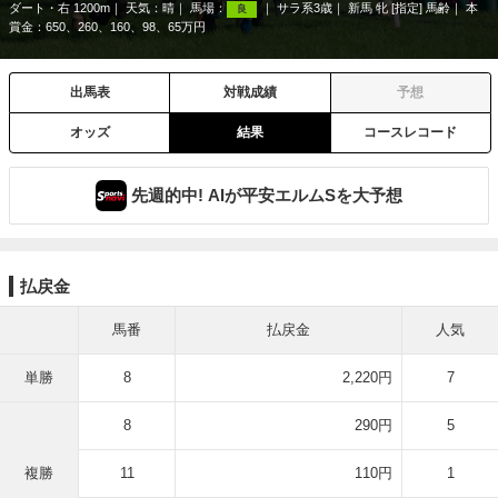
ダート・右 1200m
天気：
晴
馬場：
サラ系3歳
新馬 牝 [指定] 馬齢
本
良
賞金：650、260、160、98、65万円
出馬表
対戦成績
予想
オッズ
結果
コースレコード
先週的中! AIが平安エルムSを大予想
払戻金
馬番
払戻金
人気
単勝
8
2,220円
7
8
290円
5
複勝
11
110円
1