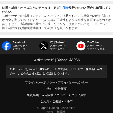
結果・成績・オッズなどのデータは、必ず
主催者
発行のものと照合し確認してく
ださい。
スポーツナビの競馬コンテンツのページ上に掲載されている情報の内容に関して
は万全を期しておりますが、その内容の正確性および安全性を保証するものでは
ありません。当該情報に基づいて被ったいかなる損害についても、LINEヤフー
株式会社および情報提供者は一切の責任を負いかねます。
Facebook
X(旧Twitter)
YouTube
スポーツナビ
スポーツナビ
スポーツナビ
公式ページ
公式アカウント
公式チャンネル
スポーツナビ
Yahoo! JAPAN
スポーツナビはYahoo! JAPANのサービスであり、LINEヤフー株式会社がス
ポーツナビ株式会社と協力して運営しています。
プライバシーポリシー
プライバシーセンター
規約
会社概要
免責事項
広告掲載について
スタッフ募集
ご意見・ご要望
ヘルプ
© Japan Racing Association.
© 毎日新聞社