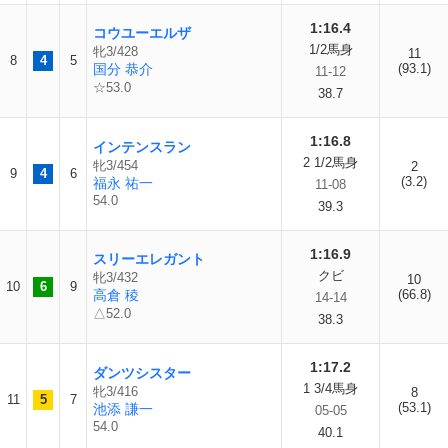
1:16.4
コウユーエルザ
1/2馬身
牝3/428
11
8
4
5
国分 恭介
(93.1)
11-12
☆53.0
38.7
1:16.8
インテンスラン
2 1/2馬身
牝3/454
2
9
4
6
(3.2)
福永 祐一
11-08
54.0
39.3
1:16.9
スリーエレガント
クビ
牝3/432
10
10
6
9
高倉 稜
(66.8)
14-14
△52.0
38.3
1:17.2
ダンツシスター
1 3/4馬身
牝3/416
8
11
5
7
(53.1)
池添 謙一
05-05
54.0
40.1