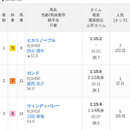
馬名
タイム
着
枠
馬
性齢/馬体重/B
着差
人気
順
番
番
騎手名
通過順位
(オッズ)
斤量
上3Fタイム
1:15.2
ヒカリノーブル
-
牝3/458
7
1
5
8
(22.2)
国分 優作
01-01
▲51.0
38.7
1:15.6
ロンド
2 1/2馬身
牝3/460
1
2
7
11
(2.1)
藤岡 佑介
10-11
54.0
38.1
1:15.8
ウィンディバレー
1 1/4馬身
牝3/418
5
3
8
14
(16.0)
川田 将雅
06-07
54.0
38.5