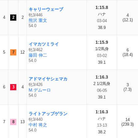
1:15.8
キャリーウェーブ
ハナ
牝3/446
4
4
2
2
(12.1)
熊沢 重文
03-04
54.0
38.9
1:15.9
イマカツミライ
1/2馬身
牝3/462
6
5
7
12
(18.4)
藤田 伸二
03-02
54.0
39.1
1:16.3
アドマイヤシェマカ
2 1/2馬身
牝3/426
3
6
3
4
(7.3)
M.デムーロ
06-05
54.0
39.1
1:16.3
ライトアップゲラン
ハナ
牝3/440
14
7
8
13
(239.3)
中村 将之
13-13
54.0
38.2