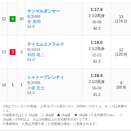
1:17.6
サンマルダンサー
2 1/2馬身
牝3/468
13
12
6
10
(174.2)
幸 英明
06-08
54.0
40.3
1:18.0
テイエムエメラルド
2 1/2馬身
牝3/424
12
13
3
3
(120.8)
和田 竜二
02-02
54.0
41.3
1:18.4
シャトープレンティ
2 1/2馬身
牝3/466
9
14
1
1
(58.9)
小坂 忠士
06-08
54.0
41.2
※Bはブリンカーの有無。上3Fはゴール前3ハロン（600m）のタイム。オッズは単勝オ
ッズ。
※減量表示は [
:1kg減
:2kg減
:3kg減
:4kg減（※女性騎手のみ）
:2kg減（※5年以上、又は101勝以上の女性騎手のみ）] です。
※通過順位、人気は月曜午後（土日開催の場合）に更新されます。