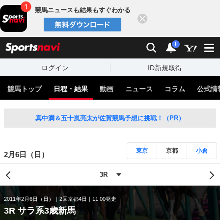
競馬ニュースも結果もすぐわかる
閉じる
スポーツナビ
検索
通知
i
ログイン
ID新規取得
競馬トップ
日程・結果
動画
ニュース
コラム
公式情
真中満＆五十嵐亮太が佐賀競馬予想に挑戦！（PR）
東京
京都
小倉
2月6日（日）
2011年2月6日（日）
2回京都4日
11:00発走
3R サラ系3歳新馬