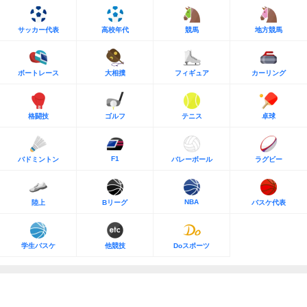
サッカー代表
高校年代
競馬
地方競馬
ボートレース
大相撲
フィギュア
カーリング
格闘技
ゴルフ
テニス
卓球
F1
バドミントン
バレーボール
ラグビー
NBA
陸上
Bリーグ
バスケ代表
学生バスケ
他競技
Doスポーツ