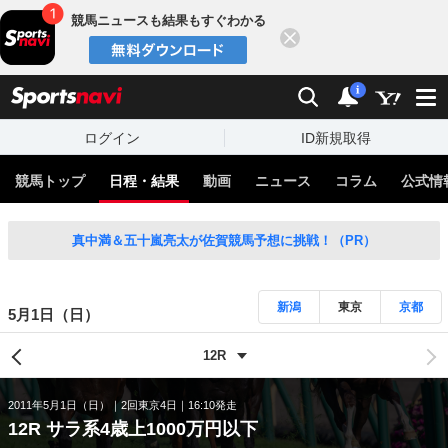
競馬ニュースも結果もすぐわかる
閉じる
スポーツナビ
検索
通知
i
ログイン
ID新規取得
競馬トップ
日程・結果
動画
ニュース
コラム
公式情
真中満＆五十嵐亮太が佐賀競馬予想に挑戦！（PR）
新潟
東京
京都
5月1日（日）
2011年5月1日（日）
2回東京4日
16:10発走
12R サラ系4歳上1000万円以下