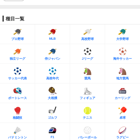
種目一覧
MLB
プロ野球
高校野球
大学野球
独立リーグ
侍ジャパン
Jリーグ
海外サッカー
サッカー代表
高校年代
競馬
地方競馬
ボートレース
大相撲
フィギュア
カーリング
格闘技
ゴルフ
テニス
卓球
F1
バドミントン
バレーボール
ラグビー