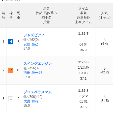
馬名
タイム
着
枠
馬
性齢/馬体重/B
着差
人気
順
番
番
騎手名
通過順位
(オッズ)
斤量
上3Fタイム
1:25.7
ジャズピアノ
-
牡4/462(0)
3
1
4
8
(4.4)
安藤 勝己
04-04
57.0
36.9
1:25.8
スイングエンジン
1/2馬身
牡5/456(0)
9
2
7
13
(42.2)
西田 雄一郎
03-03
57.0
37.1
1:25.8
プロスペラスマム
アタマ
牝4/506(+10)
8
3
1
2
(31.5)
大庭 和弥
01-01
55.0
37.6