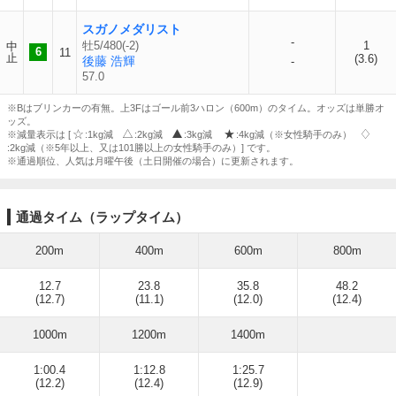
スガノメダリスト
-
牡5/480(-2)
1
中
6
11
止
(3.6)
後藤 浩輝
-
57.0
※Bはブリンカーの有無。上3Fはゴール前3ハロン（600m）のタイム。オッズは単勝オ
ッズ。
※減量表示は [
:1kg減
:2kg減
:3kg減
:4kg減（※女性騎手のみ）
:2kg減（※5年以上、又は101勝以上の女性騎手のみ）] です。
※通過順位、人気は月曜午後（土日開催の場合）に更新されます。
通過タイム（ラップタイム）
200m
400m
600m
800m
12.7
23.8
35.8
48.2
(12.7)
(11.1)
(12.0)
(12.4)
1000m
1200m
1400m
1:00.4
1:12.8
1:25.7
(12.2)
(12.4)
(12.9)