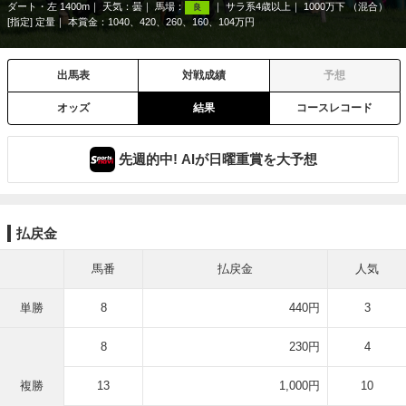
ダート・左 1400m
天気：
曇
馬場：
サラ系4歳以上
1000万下 （混合）
良
[指定] 定量
本賞金：1040、420、260、160、104万円
出馬表
対戦成績
予想
オッズ
結果
コースレコード
先週的中! AIが日曜重賞を大予想
払戻金
馬番
払戻金
人気
単勝
8
440円
3
8
230円
4
複勝
13
1,000円
10