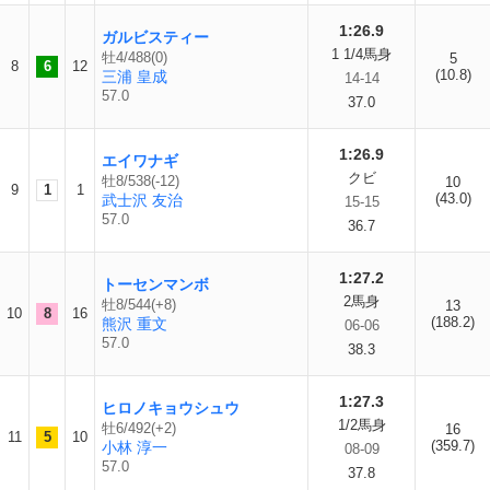
1:26.9
ガルビスティー
1 1/4馬身
牡4/488(0)
5
8
6
12
(10.8)
三浦 皇成
14-14
57.0
37.0
1:26.9
エイワナギ
クビ
牡8/538(-12)
10
9
1
1
(43.0)
武士沢 友治
15-15
57.0
36.7
1:27.2
トーセンマンボ
2馬身
牡8/544(+8)
13
10
8
16
(188.2)
熊沢 重文
06-06
57.0
38.3
1:27.3
ヒロノキョウシュウ
1/2馬身
牡6/492(+2)
16
11
5
10
(359.7)
小林 淳一
08-09
57.0
37.8