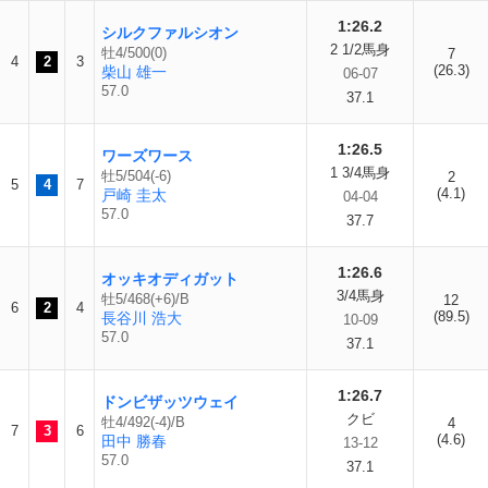
1:26.2
シルクファルシオン
2 1/2馬身
牡4/500(0)
7
4
2
3
(26.3)
柴山 雄一
06-07
57.0
37.1
1:26.5
ワーズワース
1 3/4馬身
牡5/504(-6)
2
5
4
7
(4.1)
戸崎 圭太
04-04
57.0
37.7
1:26.6
オッキオディガット
3/4馬身
牡5/468(+6)/B
12
6
2
4
(89.5)
長谷川 浩大
10-09
57.0
37.1
1:26.7
ドンビザッツウェイ
クビ
牡4/492(-4)/B
4
7
3
6
(4.6)
田中 勝春
13-12
57.0
37.1