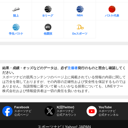
NBA
陸上
Bリーグ
バスケ代表
学生バスケ
他競技
Doスポーツ
結果・成績・オッズなどのデータは、必ず
主催者
発行のものと照合し確認してく
ださい。
スポーツナビの競馬コンテンツのページ上に掲載されている情報の内容に関して
は万全を期しておりますが、その内容の正確性および安全性を保証するものでは
ありません。当該情報に基づいて被ったいかなる損害についても、LINEヤフー
株式会社および情報提供者は一切の責任を負いかねます。
Facebook
X(旧Twitter)
YouTube
スポーツナビ
スポーツナビ
スポーツナビ
公式ページ
公式アカウント
公式チャンネル
スポーツナビ
Yahoo! JAPAN