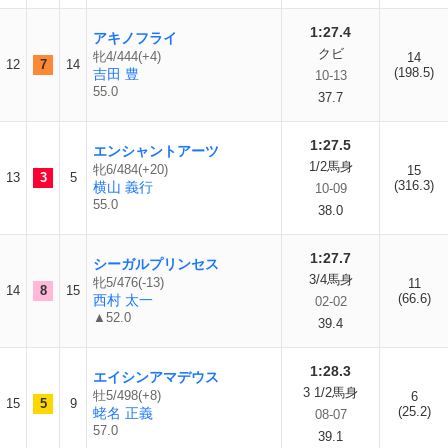
1:27.4
アキノフライ
クビ
牝4/444(+4)
14
12
7
14
(198.5)
吉田 豊
10-13
55.0
37.7
1:27.5
エンシャントアーツ
1/2馬身
牝6/484(+20)
15
13
3
5
(316.3)
横山 義行
10-09
55.0
38.0
1:27.7
シーガルプリンセス
3/4馬身
牝5/476(-13)
11
14
8
15
(66.6)
西村 太一
02-02
▲52.0
39.4
1:28.3
エイシンアマデウス
3 1/2馬身
牡5/498(+8)
6
15
5
9
(25.2)
蛯名 正義
08-07
57.0
39.1