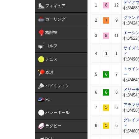
ディア
1
8
12
フィギュア
牝3/488(
グラン
カーリング
2
7
9
牝3/424(
格闘技
エーシ
3
8
11
牝3/522(
ゴルフ
サイズ
4
1
1
ィ
テニス
牝3/490(
トゥイ
卓球
5
6
7
ー
牝4/464(
バドミントン
メリー
6
6
8
牝3/454(
F1
アラマ
7
5
6
牝3/458(
バレーボール
グレイ
8
5
5
ト
ラグビー
牝6/480(