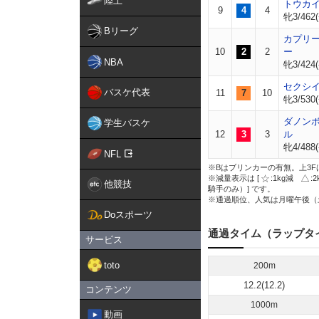
陸上
トウカ
9
4
4
牝3/462(
Bリーグ
カプリ
10
2
2
ー
NBA
牝3/424(
セクシ
バスケ代表
11
7
10
牝3/530(
ダノン
学生バスケ
12
3
3
ル
牝4/488(
NFL
※Bはブリンカーの有無。上3F
※減量表示は [
:1kg減
:
他競技
騎手のみ）] です。
※通過順位、人気は月曜午後（
Doスポーツ
通過タイム（ラップタ
サービス
toto
200m
12.2(12.2)
コンテンツ
1000m
動画