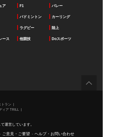
ュア
F1
バレー
バドミントン
カーリング
ラグビー
陸上
レース
他競技
Doスポーツ
ストラン
ィア TRILL
力して運営しています。
-
ご意見・ご要望
-
ヘルプ・お問い合わせ