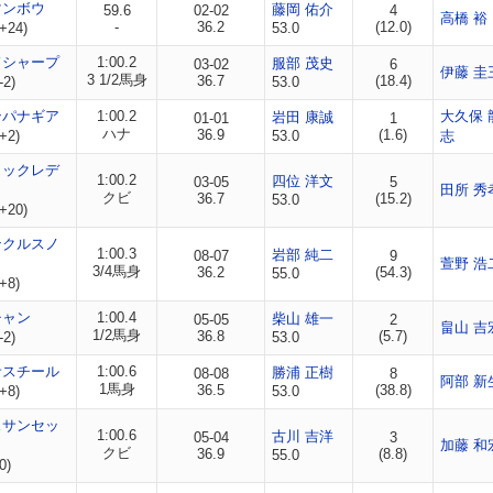
マンボウ
藤岡 佑介
59.6
02-02
4
高橋 裕
-
36.2
(12.0)
+24)
53.0
ドシャープ
1:00.2
服部 茂史
03-02
6
伊藤 圭
3 1/2馬身
36.7
(18.4)
-2)
53.0
ンパナギア
1:00.2
大久保 
岩田 康誠
01-01
1
ハナ
36.9
(1.6)
+2)
53.0
志
ミックレデ
1:00.2
四位 洋文
03-05
5
田所 秀
クビ
36.7
(15.2)
53.0
+20)
ンクルスノ
1:00.3
岩部 純二
08-07
9
萱野 浩
3/4馬身
36.2
(54.3)
55.0
+8)
チャン
1:00.4
柴山 雄一
05-05
2
畠山 吉
1/2馬身
36.8
(5.7)
-2)
53.0
サスチール
1:00.6
勝浦 正樹
08-08
8
阿部 新
1馬身
36.5
(38.8)
+8)
53.0
スサンセッ
1:00.6
古川 吉洋
05-04
3
加藤 和
クビ
36.9
(8.8)
55.0
0)