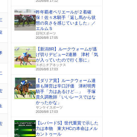
2026/8/8 17:12
昨年覇者ペリエールが２着確
保！佐々木騎手「返し馬から状
三
態の良さを感じていました」／
エルムＳ
龍
日刊スポーツ
2026/8/8 17:05
【新潟8R】ルークウォームが逃
孝
げ切りデビュー2連勝 津村「気
が入っていたので行く形に」
スポニチアネックス
2026/8/8 17:03
二
【ダリア賞】ルークウォーム連
勝も陣営は辛口評価 津村明秀
宏
騎手「力はあるけど…」 手塚
貴久調教師「いいレースではな
かったかな」
生
サンケイスポーツ
2026/8/8 17:03
【レパードS】世代重賞で示した
宏
力は本物 東大HCの本命はメル
カントゥール