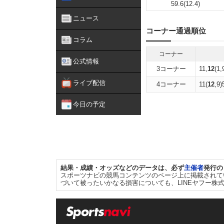
59.6(12.4)
ニュース
コーナー通過順位
コラム
コーナー
公式情報
3コーナー
11,
12
(1,
ライブ配信
4コーナー
11(
12
,9)
今日の予定
結果・成績・オッズなどのデータは、必ず
主催者
発行の
スポーツナビの競馬コンテンツのページ上に掲載されて
づいて被ったいかなる損害についても、LINEヤフー株