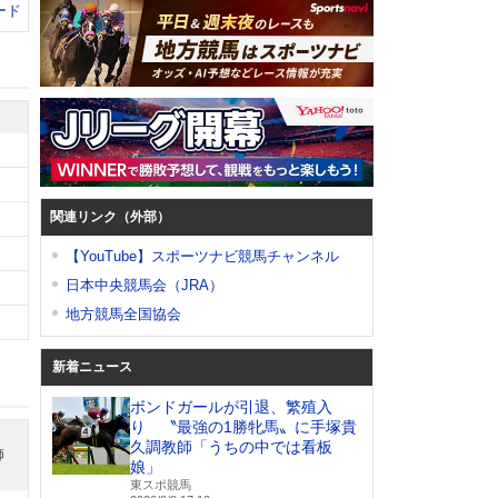
ード
関連リンク（外部）
【YouTube】スポーツナビ競馬チャンネル
日本中央競馬会（JRA）
地方競馬全国協会
新着ニュース
ボンドガールが引退、繁殖入
り 〝最強の1勝牝馬〟に手塚貴
久調教師「うちの中では看板
師
娘」
東スポ競馬