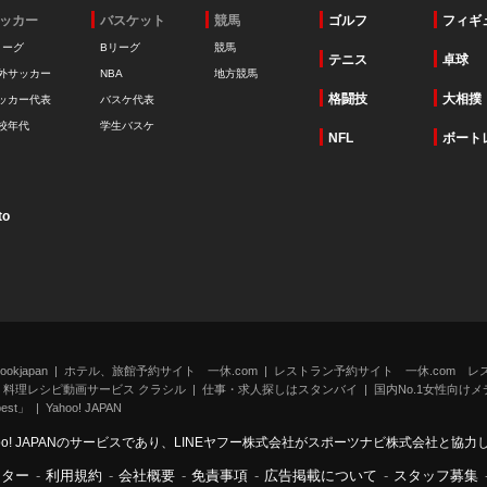
ッカー
バスケット
競馬
ゴルフ
フィギ
リーグ
Bリーグ
競馬
テニス
卓球
外サッカー
NBA
地方競馬
格闘技
大相撲
ッカー代表
バスケ代表
校年代
学生バスケ
NFL
ボート
to
kjapan
ホテル、旅館予約サイト 一休.com
レストラン予約サイト 一休.com レ
料理レシピ動画サービス クラシル
仕事・求人探しはスタンバイ
国内No.1女性向けメデ
st」
Yahoo! JAPAN
oo! JAPANのサービスであり、LINEヤフー株式会社がスポーツナビ株式会社と協
ンター
-
利用規約
-
会社概要
-
免責事項
-
広告掲載について
-
スタッフ募集