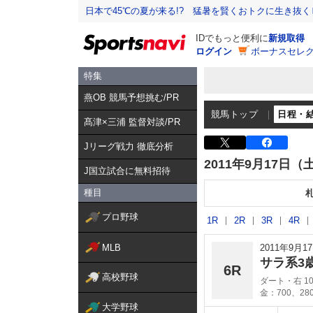
日本で45℃の夏が来る!? 猛暑を賢くおトクに生き抜く
IDでもっと便利に
新規取得
ログイン
ボーナスセレク
特集
燕OB 競馬予想挑む/PR
競馬トップ
日程・
髙津×三浦 監督対談/PR
Jリーグ戦力 徹底分析
2011年9月17日（
J国立試合に無料招待
種目
プロ野球
1R
2R
3R
4R
MLB
2011年9月
サラ系3
6R
高校野球
ダート・右 10
金：700、28
大学野球