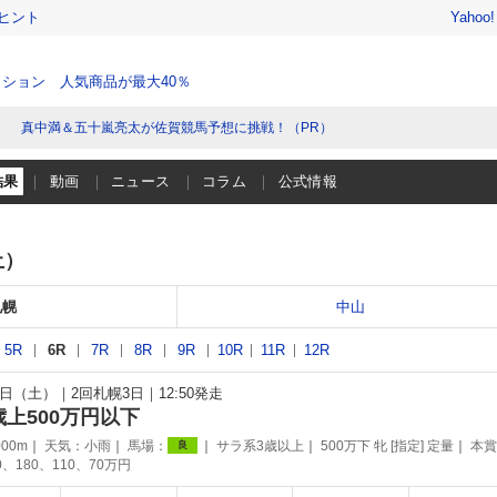
ヒント
Yahoo
ション 人気商品が最大40％
真中満＆五十嵐亮太が佐賀競馬予想に挑戦！（PR）
結果
動画
ニュース
コラム
公式情報
土）
札幌
中山
5R
6R
7R
8R
9R
10R
11R
12R
17日（土）
2回札幌3日
12:50発走
歳上500万円以下
00m
天気：
小雨
馬場：
サラ系3歳以上
500万下 牝 [指定] 定量
本賞
良
0、180、110、70万円