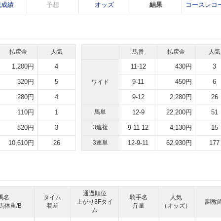
戦成績
予想
オッズ
結果
コースレコ
払戻金
人気
馬番
払戻金
人気
1,200円
4
11-12
430円
3
320円
5
9-11
450円
6
ワイド
280円
4
9-12
2,280円
26
110円
1
馬単
12-9
22,200円
51
820円
3
3連複
9-11-12
4,130円
15
10,610円
26
3連単
12-9-11
62,930円
177
通過順位
馬名
タイム
騎手名
人気
上がり3Fタイ
調教
馬体重/B
着差
斤量
（オッズ）
ム