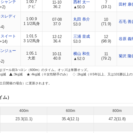
イシャンテ
1:00.7
西村 太一
11-10
7
田村 康
クビ
36.2
(19.1)
+2)
▲50.0
ースレディ
1:00.9
丸田 恭介
07-08
10
石毛 善
1 1/2馬身
37.0
(71.9)
53.0
-4)
イスイート
1:01.5
三浦 皇成
12-12
12
谷原 義
3 1/2馬身
36.4
(98.9)
+14)
53.0
ボンジュー
1:05.1
横山 和生
10-11
11
菊沢 隆
大差
40.8
(79.2)
▲52.0
-2)
はゴール前3ハロン（600m）のタイム。オッズは単勝オッズ。
2kg減
:3kg減
:4kg減（※女性騎手のみ）
:2kg減（※5年以上、又は101勝以上
土日開催の場合）に更新されます。
イム）
400m
600m
800m
23.3(11.1)
35.4(12.1)
47.2(11.8)