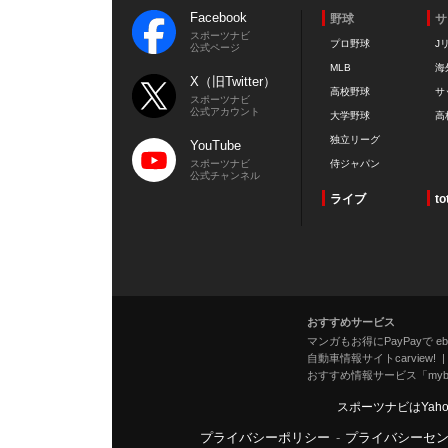
Facebook
野球
サ
スポーツナビ
プロ野球
J
公式ページ
MLB
海
X（旧Twitter）
高校野球
サ
スポーツナビ
公式アカウント
大学野球
高
独立リーグ
YouTube
スポーツナビ
侍ジャパン
公式チャンネル
ライブ
to
おすすめサービス
マンガもお得にPayPayで eboo
自動車情報サイトcarview!
おすすめ情報サービス「mybe
スポーツナビはYah
プライバシーポリシー
-
プライバシーセ