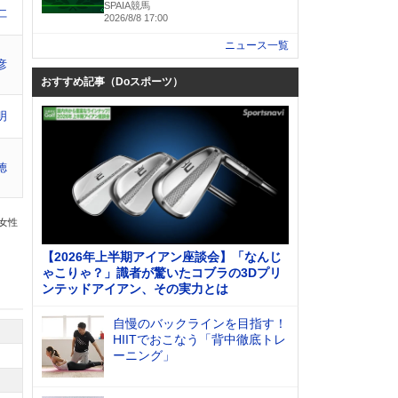
SPAIA競馬
仁
2026/8/8 17:00
ニュース一覧
彦
おすすめ記事（Doスポーツ）
明
徳
の女性
【2026年上半期アイアン座談会】「なんじ
ゃこりゃ？」識者が驚いたコブラの3Dプリ
ンテッドアイアン、その実力とは
自慢のバックラインを目指す！
HIITでおこなう「背中徹底トレ
ーニング」