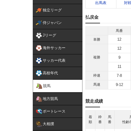
出馬表
対
独立リーグ
払戻金
侍ジャパン
馬番
Jリーグ
12
単勝
海外サッカー
12
複勝
9
サッカー代表
11
高校年代
枠連
7-8
馬連
9-12
競馬
地方競馬
競走成績
ボートレース
着
枠
馬
順
番
番
性齢/
大相撲