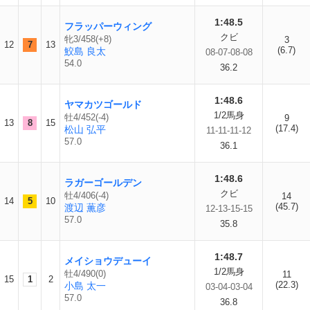
1:48.5
フラッパーウィング
クビ
牝3/458(+8)
3
12
7
13
(6.7)
鮫島 良太
08-07-08-08
54.0
36.2
1:48.6
ヤマカツゴールド
1/2馬身
牡4/452(-4)
9
13
8
15
(17.4)
松山 弘平
11-11-11-12
57.0
36.1
1:48.6
ラガーゴールデン
クビ
牡4/406(-4)
14
14
5
10
(45.7)
渡辺 薫彦
12-13-15-15
57.0
35.8
1:48.7
メイショウデューイ
1/2馬身
牡4/490(0)
11
15
1
2
(22.3)
小島 太一
03-04-03-04
57.0
36.8