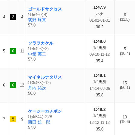
1:47.9
ゴールドサクセス
ハナ
牡5/460(-4)
6
4
2
4
(11.5)
荻野 琢真
01-01-01-01
57.0
36.2
1:48.0
ソラヲカケル
1/2馬身
牡4/498(+2)
5
5
6
11
(10.4)
中舘 英二
09-10-11-12
57.0
35.4
1:48.1
マイネルナタリス
1/2馬身
牡3/468(+12)
15
6
6
12
(50.1)
丹内 祐次
14-14-08-06
56.0
35.8
1:48.2
ケージーカチボシ
1/2馬身
牡4/544(+2)/B
10
7
5
9
(18.6)
西田 雄一郎
12-12-11-12
57.0
35.6