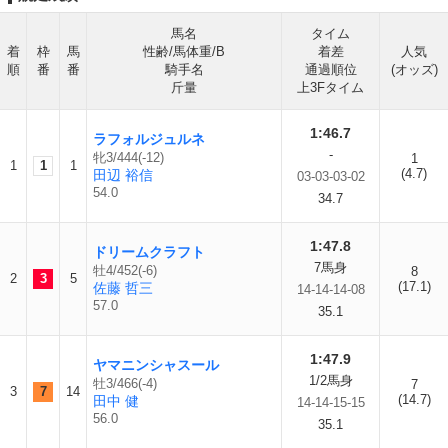
馬名
タイム
着
枠
馬
性齢/馬体重/B
着差
人気
順
番
番
騎手名
通過順位
(オッズ)
斤量
上3Fタイム
1:46.7
ラフォルジュルネ
-
牝3/444(-12)
1
1
1
1
(4.7)
田辺 裕信
03-03-03-02
54.0
34.7
1:47.8
ドリームクラフト
7馬身
牡4/452(-6)
8
2
3
5
(17.1)
佐藤 哲三
14-14-14-08
57.0
35.1
1:47.9
ヤマニンシャスール
1/2馬身
牡3/466(-4)
7
3
7
14
(14.7)
田中 健
14-14-15-15
56.0
35.1