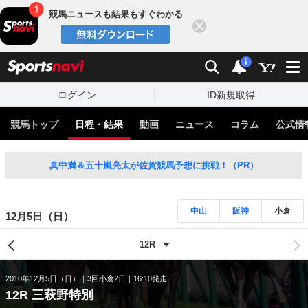
競馬ニュースも結果もすぐわかる
閉じる
スポーツナビ
検索
通知
i
ログイン
ID新規取得
競馬トップ
日程・結果
動画
ニュース
コラム
公式情
真中満＆五十嵐亮太が佐賀競馬予想に挑戦！（PR）
中山
阪神
小倉
12月5日（日）
2010年12月5日（日）
3回小倉2日
16:10発走
12R 三萩野特別