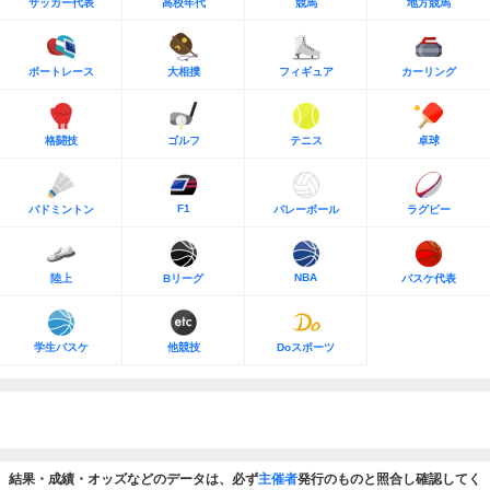
サッカー代表
高校年代
競馬
地方競馬
ボートレース
大相撲
フィギュア
カーリング
格闘技
ゴルフ
テニス
卓球
F1
バドミントン
バレーボール
ラグビー
NBA
陸上
Bリーグ
バスケ代表
学生バスケ
他競技
Doスポーツ
結果・成績・オッズなどのデータは、必ず
主催者
発行のものと照合し確認してく