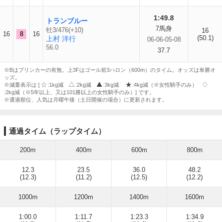
1:49.8
トランブルー
7馬身
牡3/476(+10)
16
16
8
16
(50.1)
上村 洋行
06-06-05-08
56.0
37.7
※Bはブリンカーの有無。上3Fはゴール前3ハロン（600m）のタイム。オッズは単勝オ
ッズ。
※減量表示は [
:1kg減
:2kg減
:3kg減
:4kg減（※女性騎手のみ）
:2kg減（※5年以上、又は101勝以上の女性騎手のみ）] です。
※通過順位、人気は月曜午後（土日開催の場合）に更新されます。
通過タイム（ラップタイム）
200m
400m
600m
800m
12.3
23.5
36.0
48.2
(12.3)
(11.2)
(12.5)
(12.2)
1000m
1200m
1400m
1600m
1:00.0
1:11.7
1:23.3
1:34.9