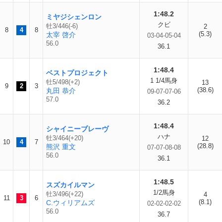
1:48.2
ミヤジシェンロン
クビ
牡3/446(-6)
2
8
4
8
(5.3)
太宰 啓介
03-04-05-04
56.0
36.1
1:48.4
ベストプロジェクト
1 1/4馬身
牡5/498(+2)
13
9
2
3
(38.6)
丸田 恭介
09-07-07-06
57.0
36.2
1:48.4
シャイニーブレーヴ
ハナ
牡3/464(+20)
12
10
4
7
(28.8)
熊沢 重文
07-07-08-08
56.0
36.1
1:48.5
スズカイルマン
1/2馬身
牡3/496(+22)
4
11
3
6
(8.1)
C.ウィリアムズ
02-02-02-02
56.0
36.7