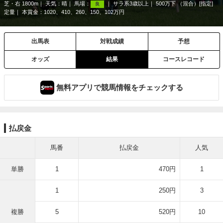
芝・右 1800m
天気：
晴
馬場：
サラ系3歳以上
500万下 （混合）[指定]
良
定量
本賞金：1020、410、260、150、102万円
出馬表
対戦成績
予想
オッズ
結果
コースレコード
無料アプリで競馬情報をチェックする
払戻金
馬番
払戻金
人気
単勝
1
470円
1
1
250円
3
複勝
5
520円
10