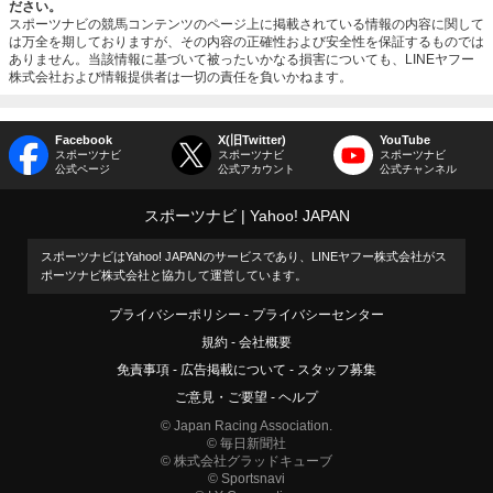
ださい。
スポーツナビの競馬コンテンツのページ上に掲載されている情報の内容に関して
は万全を期しておりますが、その内容の正確性および安全性を保証するものでは
ありません。当該情報に基づいて被ったいかなる損害についても、LINEヤフー
株式会社および情報提供者は一切の責任を負いかねます。
Facebook
X(旧Twitter)
YouTube
スポーツナビ
スポーツナビ
スポーツナビ
公式ページ
公式アカウント
公式チャンネル
スポーツナビ
Yahoo! JAPAN
スポーツナビはYahoo! JAPANのサービスであり、LINEヤフー株式会社がス
ポーツナビ株式会社と協力して運営しています。
プライバシーポリシー
プライバシーセンター
規約
会社概要
免責事項
広告掲載について
スタッフ募集
ご意見・ご要望
ヘルプ
© Japan Racing Association.
© 毎日新聞社
© 株式会社グラッドキューブ
© Sportsnavi