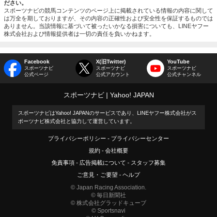
ださい。
スポーツナビの競馬コンテンツのページ上に掲載されている情報の内容に関して
は万全を期しておりますが、その内容の正確性および安全性を保証するものでは
ありません。当該情報に基づいて被ったいかなる損害についても、LINEヤフー
株式会社および情報提供者は一切の責任を負いかねます。
Facebook
X(旧Twitter)
YouTube
スポーツナビ
スポーツナビ
スポーツナビ
公式ページ
公式アカウント
公式チャンネル
スポーツナビ
Yahoo! JAPAN
スポーツナビはYahoo! JAPANのサービスであり、LINEヤフー株式会社がス
ポーツナビ株式会社と協力して運営しています。
プライバシーポリシー
プライバシーセンター
規約
会社概要
免責事項
広告掲載について
スタッフ募集
ご意見・ご要望
ヘルプ
© Japan Racing Association.
© 毎日新聞社
© 株式会社グラッドキューブ
© Sportsnavi