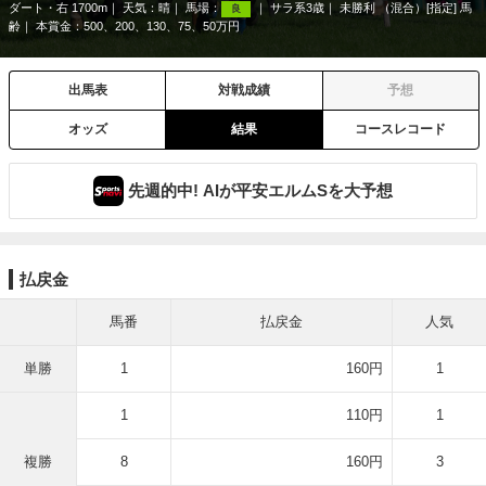
ダート・右 1700m
天気：
晴
馬場：
サラ系3歳
未勝利 （混合）[指定] 馬
良
齢
本賞金：500、200、130、75、50万円
出馬表
対戦成績
予想
オッズ
結果
コースレコード
先週的中! AIが平安エルムSを大予想
払戻金
馬番
払戻金
人気
単勝
1
160円
1
1
110円
1
複勝
8
160円
3