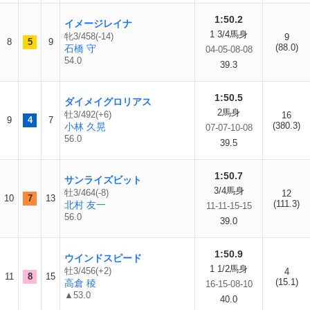
1:50.2
イメージレイナ
1 3/4馬身
牝3/458(-14)
9
8
5
9
(88.0)
石橋 守
04-05-08-08
54.0
39.3
1:50.5
ダイメイグロリアス
2馬身
牡3/492(+6)
16
9
4
7
(380.3)
小林 久晃
07-07-10-08
56.0
39.5
1:50.7
サンライズビット
3/4馬身
牡3/464(-8)
12
10
7
13
(111.3)
北村 友一
11-11-15-15
56.0
39.0
1:50.9
ウインドスピード
1 1/2馬身
牡3/456(+2)
4
11
8
15
(15.1)
高倉 稜
16-15-08-10
▲53.0
40.0