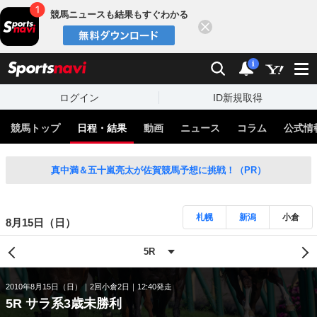
競馬ニュースも結果もすぐわかる
閉じる
スポーツナビ
検索
通知
i
ログイン
ID新規取得
競馬トップ
日程・結果
動画
ニュース
コラム
公式情
真中満＆五十嵐亮太が佐賀競馬予想に挑戦！（PR）
札幌
新潟
小倉
8月15日（日）
2010年8月15日（日）
2回小倉2日
12:40発走
5R サラ系3歳未勝利