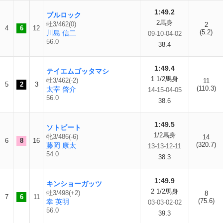
1:49.2
ブルロック
2馬身
牡3/462(0)
2
4
6
12
(5.2)
川島 信二
09-10-04-02
56.0
38.4
1:49.4
テイエムゴッタマシ
1 1/2馬身
牡3/462(-2)
11
5
2
3
(110.3)
太宰 啓介
14-15-04-05
56.0
38.6
1:49.5
ソトビート
1/2馬身
牝3/486(-6)
14
6
8
16
(320.7)
藤岡 康太
13-13-12-11
54.0
38.3
1:49.9
キンショーガッツ
2 1/2馬身
牡3/498(+2)
8
7
6
11
(75.6)
幸 英明
03-03-02-02
56.0
39.3