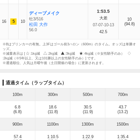
1:53.5
ディープメイク
大差
牡3/516
10
16
5
10
(94.8)
松田 大作
07-07-10-13
56.0
42.5
※Bはブリンカーの有無。上3Fはゴール前3ハロン（600m）のタイム。オッズは単勝オ
ッズ。
※減量表示は [
:1kg減
:2kg減
:3kg減
:4kg減（※女性騎手のみ）
:2kg減（※5年以上、又は101勝以上の女性騎手のみ）] です。
※通過順位、人気は月曜午後（土日開催の場合）に更新されます。
通過タイム（ラップタイム）
100m
300m
500m
700m
6.8
18.6
30.5
43.7
(6.8)
(11.8)
(11.9)
(13.2)
900m
1100m
1300m
1500m
57.4
1:10.5
1:22.9
1:35.4