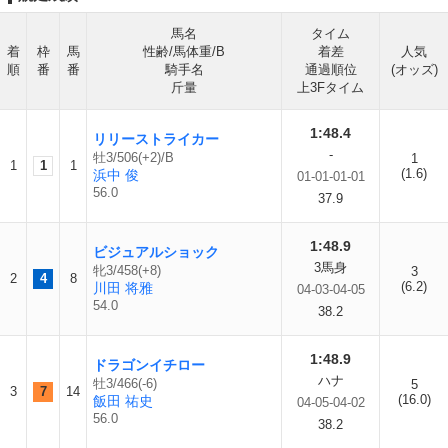
馬名
タイム
着
枠
馬
性齢/馬体重/B
着差
人気
順
番
番
騎手名
通過順位
(オッズ)
斤量
上3Fタイム
1:48.4
リリーストライカー
-
牡3/506(+2)/B
1
1
1
1
(1.6)
浜中 俊
01-01-01-01
56.0
37.9
1:48.9
ビジュアルショック
3馬身
牝3/458(+8)
3
2
4
8
(6.2)
川田 将雅
04-03-04-05
54.0
38.2
1:48.9
ドラゴンイチロー
ハナ
牡3/466(-6)
5
3
7
14
(16.0)
飯田 祐史
04-05-04-02
56.0
38.2