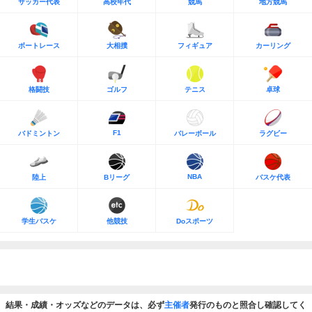
サッカー代表
高校年代
競馬
地方競馬
ボートレース
大相撲
フィギュア
カーリング
格闘技
ゴルフ
テニス
卓球
F1
バドミントン
バレーボール
ラグビー
NBA
陸上
Bリーグ
バスケ代表
学生バスケ
他競技
Doスポーツ
結果・成績・オッズなどのデータは、必ず
主催者
発行のものと照合し確認してく