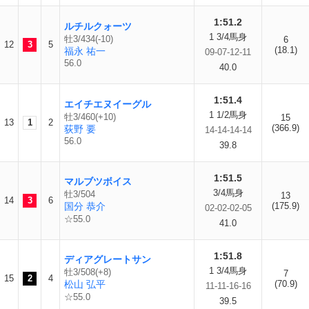
1:51.2
ルチルクォーツ
1 3/4馬身
牡3/434(-10)
6
12
3
5
(18.1)
福永 祐一
09-07-12-11
56.0
40.0
1:51.4
エイチエヌイーグル
1 1/2馬身
牡3/460(+10)
15
13
1
2
(366.9)
荻野 要
14-14-14-14
56.0
39.8
1:51.5
マルブツボイス
3/4馬身
牡3/504
13
14
3
6
国分 恭介
(175.9)
02-02-02-05
☆55.0
41.0
1:51.8
ディアグレートサン
1 3/4馬身
牡3/508(+8)
7
15
2
4
松山 弘平
(70.9)
11-11-16-16
☆55.0
39.5