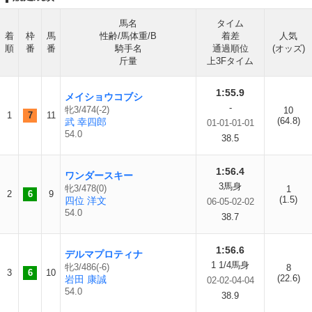
馬名
タイム
着
枠
馬
性齢/馬体重/B
着差
人気
順
番
番
騎手名
通過順位
(オッズ)
斤量
上3Fタイム
1:55.9
メイショウコブシ
-
牝3/474(-2)
10
1
7
11
(64.8)
武 幸四郎
01-01-01-01
54.0
38.5
1:56.4
ワンダースキー
3馬身
牝3/478(0)
1
2
6
9
(1.5)
四位 洋文
06-05-02-02
54.0
38.7
1:56.6
デルマプロティナ
1 1/4馬身
牝3/486(-6)
8
3
6
10
(22.6)
岩田 康誠
02-02-04-04
54.0
38.9