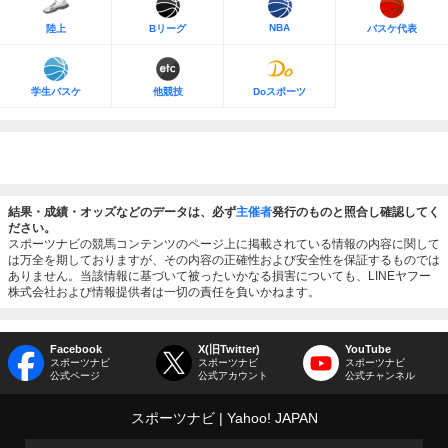
NBA
陸上
Bリーグ
バスケ代表
学生バスケ
他競技
Doスポーツ
結果・成績・オッズなどのデータは、必ず
主催者
発行のものと照合し確認してく
ださい。
スポーツナビの競馬コンテンツのページ上に掲載されている情報の内容に関して
は万全を期しておりますが、その内容の正確性および安全性を保証するものでは
ありません。当該情報に基づいて被ったいかなる損害についても、LINEヤフー
株式会社および情報提供者は一切の責任を負いかねます。
Facebook
X(旧Twitter)
YouTube
スポーツナビ
スポーツナビ
スポーツナビ
公式ページ
公式アカウント
公式チャンネル
スポーツナビ
Yahoo! JAPAN