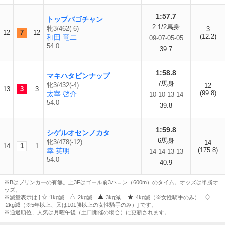
1:57.7
トップバゴチャン
2 1/2馬身
牝3/462(-6)
3
12
7
12
(12.2)
和田 竜二
09-07-05-05
54.0
39.7
1:58.8
マキハタピンナップ
7馬身
牝3/432(-4)
12
13
3
3
(99.8)
太宰 啓介
10-10-13-14
54.0
39.8
1:59.8
シゲルオセンノカタ
6馬身
牝3/478(-12)
14
14
1
1
(175.8)
幸 英明
14-14-13-13
54.0
40.9
※Bはブリンカーの有無。上3Fはゴール前3ハロン（600m）のタイム。オッズは単勝オ
ッズ。
※減量表示は [
:1kg減
:2kg減
:3kg減
:4kg減（※女性騎手のみ）
:2kg減（※5年以上、又は101勝以上の女性騎手のみ）] です。
※通過順位、人気は月曜午後（土日開催の場合）に更新されます。