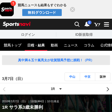
競馬ニュースも結果もすぐわかる
閉じる
スポーツナビ
検索
通知
i
ログイン
ID新規取得
競馬トップ
日程・結果
動画
ニュース
コラム
公式情
真中満＆五十嵐亮太が佐賀競馬予想に挑戦！（PR）
中山
中京
阪神
3月7日（日）
2010年3月7日（日）
1回阪神4日
10:01発走
1R サラ系3歳未勝利