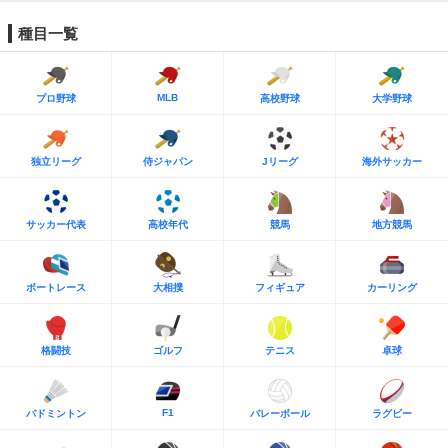
種目一覧
MLB
プロ野球
高校野球
大学野球
独立リーグ
侍ジャパン
Jリーグ
海外サッカー
サッカー代表
高校年代
競馬
地方競馬
ボートレース
大相撲
フィギュア
カーリング
格闘技
ゴルフ
テニス
卓球
F1
バドミントン
バレーボール
ラグビー