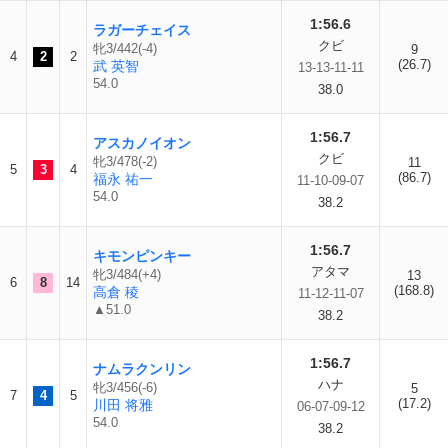
1:56.6
ラガーチェイス
クビ
牝3/442(-4)
9
4
2
2
(26.7)
武 英智
13-13-11-11
54.0
38.0
1:56.7
アスカノイオン
クビ
牝3/478(-2)
11
5
3
4
(86.7)
福永 祐一
11-10-09-07
54.0
38.2
1:56.7
キモンピンキー
アタマ
牝3/484(+4)
13
6
8
14
(168.8)
高倉 稜
11-12-11-07
▲51.0
38.2
1:56.7
ナムラクンリン
ハナ
牝3/456(-6)
5
7
4
5
(17.2)
川田 将雅
06-07-09-12
54.0
38.2