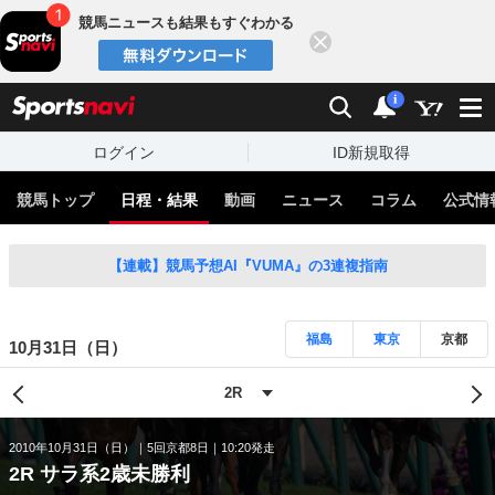
競馬ニュースも結果もすぐわかる
閉じる
スポーツナビ
検索
通知
i
ログイン
ID新規取得
競馬トップ
日程・結果
動画
ニュース
コラム
公式情
【連載】競馬予想AI『VUMA』の3連複指南
福島
東京
京都
10月31日（日）
2010年10月31日（日）
5回京都8日
10:20発走
2R サラ系2歳未勝利