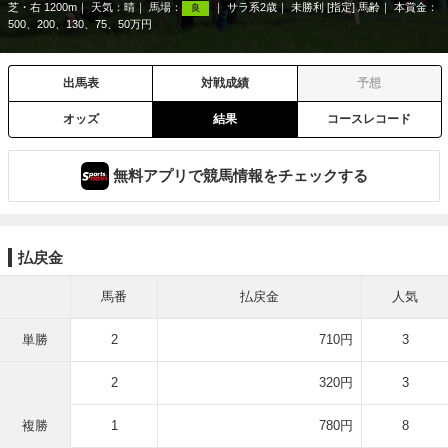
芝・右 1200m
天気：
晴
馬場：
サラ系2歳
未勝利 [指定] 馬齢
本賞金：
良
500、200、130、75、50万円
出馬表
対戦成績
予想
オッズ
結果
コースレコード
無料アプリで競馬情報をチェックする
払戻金
馬番
払戻金
人気
単勝
2
710円
3
2
320円
3
複勝
1
780円
8