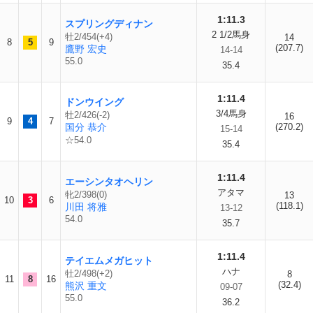
1:11.3
スプリングディナン
2 1/2馬身
牡2/454(+4)
14
8
5
9
(207.7)
鷹野 宏史
14-14
55.0
35.4
1:11.4
ドンウイング
3/4馬身
牡2/426(-2)
16
9
4
7
国分 恭介
(270.2)
15-14
☆54.0
35.4
1:11.4
エーシンタオヘリン
アタマ
牝2/398(0)
13
10
3
6
(118.1)
川田 将雅
13-12
54.0
35.7
1:11.4
テイエムメガヒット
ハナ
牡2/498(+2)
8
11
8
16
(32.4)
熊沢 重文
09-07
55.0
36.2