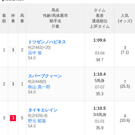
馬名
タイム
着
枠
馬
性齢/馬体重/B
着差
人気
順
番
番
騎手名
通過順位
(オッズ)
斤量
上3Fタイム
1:09.6
トツゼンノハピネス
-
牝2/442(+20)
3
1
1
2
(7.1)
浜中 俊
03-04
54.0
34.7
1:10.4
スパーブクィーン
5馬身
牝2/444(0)
7
2
1
1
(25.5)
秋山 真一郎
07-07
54.0
35.3
1:10.5
タイキエレイン
3/4馬身
牝2/426(-4)
4
3
3
5
(10.6)
野元 昭嘉
01-01
54.0
35.9