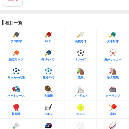
種目一覧
MLB
プロ野球
高校野球
大学野球
独立リーグ
侍ジャパン
Jリーグ
海外サッカー
サッカー代表
高校年代
競馬
地方競馬
ボートレース
大相撲
フィギュア
カーリング
格闘技
ゴルフ
テニス
卓球