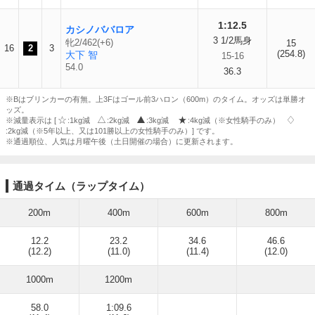
1:12.5
カシノババロア
3 1/2馬身
牝2/462(+6)
15
16
2
3
(254.8)
大下 智
15-16
54.0
36.3
※Bはブリンカーの有無。上3Fはゴール前3ハロン（600m）のタイム。オッズは単勝オ
ッズ。
※減量表示は [
:1kg減
:2kg減
:3kg減
:4kg減（※女性騎手のみ）
:2kg減（※5年以上、又は101勝以上の女性騎手のみ）] です。
※通過順位、人気は月曜午後（土日開催の場合）に更新されます。
通過タイム（ラップタイム）
200m
400m
600m
800m
12.2
23.2
34.6
46.6
(12.2)
(11.0)
(11.4)
(12.0)
1000m
1200m
58.0
1:09.6