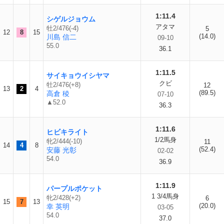
1:11.4
シゲルジョウム
アタマ
牡2/476(-4)
5
12
8
15
(14.0)
川島 信二
09-10
55.0
36.1
1:11.5
サイキョウイシヤマ
クビ
牡2/476(+8)
12
13
2
4
(89.5)
高倉 稜
07-10
▲52.0
36.3
1:11.6
ヒビキライト
1/2馬身
牝2/444(-10)
11
14
4
8
(52.4)
安藤 光彰
02-02
54.0
36.9
1:11.9
パープルポケット
1 3/4馬身
牝2/428(+2)
6
15
7
13
(20.0)
幸 英明
03-05
54.0
37.0