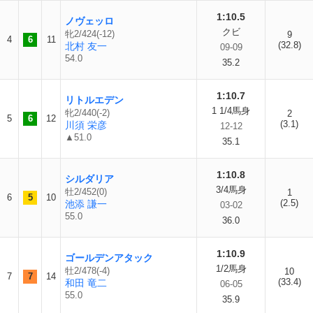
1:10.5
ノヴェッロ
クビ
牝2/424(-12)
9
4
6
11
(32.8)
北村 友一
09-09
54.0
35.2
1:10.7
リトルエデン
1 1/4馬身
牝2/440(-2)
2
5
6
12
(3.1)
川須 栄彦
12-12
▲51.0
35.1
1:10.8
シルダリア
3/4馬身
牡2/452(0)
1
6
5
10
(2.5)
池添 謙一
03-02
55.0
36.0
1:10.9
ゴールデンアタック
1/2馬身
牡2/478(-4)
10
7
7
14
(33.4)
和田 竜二
06-05
55.0
35.9