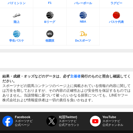
F1
バドミントン
バレーボール
ラグビー
NBA
陸上
Bリーグ
バスケ代表
学生バスケ
他競技
Doスポーツ
結果・成績・オッズなどのデータは、必ず
主催者
発行のものと照合し確認してく
ださい。
スポーツナビの競馬コンテンツのページ上に掲載されている情報の内容に関して
は万全を期しておりますが、その内容の正確性および安全性を保証するものでは
ありません。当該情報に基づいて被ったいかなる損害についても、LINEヤフー
株式会社および情報提供者は一切の責任を負いかねます。
Facebook
X(旧Twitter)
YouTube
スポーツナビ
スポーツナビ
スポーツナビ
公式ページ
公式アカウント
公式チャンネル