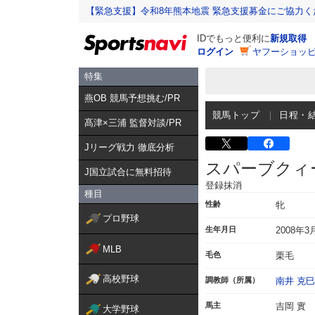
【緊急支援】令和8年熊本地震 緊急支援募金にご協力く
IDでもっと便利に
新規取得
ログイン
ヤフーショッピ
特集
燕OB 競馬予想挑む/PR
競馬トップ
日程・
髙津×三浦 監督対談/PR
Jリーグ戦力 徹底分析
スパーブクィ
J国立試合に無料招待
登録抹消
種目
性齢
牝
プロ野球
生年月日
2008年3
MLB
毛色
栗毛
高校野球
調教師（所属）
南井 克巳
馬主
吉岡 實
大学野球