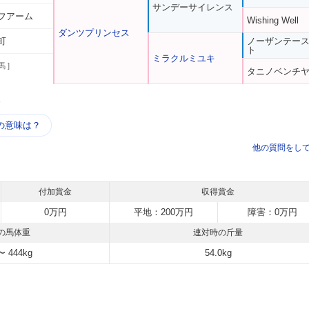
サンデーサイレンス
フアーム
Wishing Well
ダンツプリンセス
町
ノーザンテー
ト
ミラクルミユキ
馬 ]
タニノベンチ
う
の意味は？
他の質問をし
付加賞金
収得賞金
0万円
平地：200万円
障害：0万円
の馬体重
連対時の斤量
〜 444kg
54.0kg