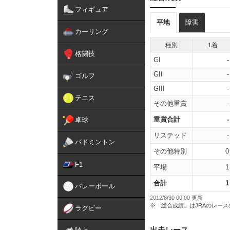
フィギュア
平地
障害
カーリング
種別
1着
格闘技
GI
-
GII
-
ゴルフ
GIII
-
テニス
その他重賞
-
重賞合計
-
卓球
リステッド
-
バドミントン
その他特別
0
F1
平場
1
合計
1
バレーボール
2012/8/30 00:00 更新
※「総合成績」はJRAのレー
ラグビー
出走レース