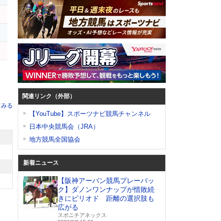
ス
ヤ
関連リンク（外部）
てみる
【YouTube】スポーツナビ競馬チャンネル
日本中央競馬会（JRA）
地方競馬全国協会
新着ニュース
【阪神アーバン競馬プレーバッ
ク】ダノンワンナップが惜敗続
きにピリオド 距離の選択肢も
広がる
スポニチアネックス