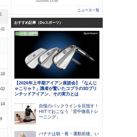
2026/8/8 13:58
ニュース一覧
位
おすすめ記事（Doスポーツ）
-11
-10
【2026年上半期アイアン座談会】「なんじ
ゃこりゃ？」識者が驚いたコブラの3Dプリ
-02
ンテッドアイアン、その実力とは
-14
自慢のバックラインを目指す！
HIITでおこなう「背中徹底トレ
ーニング」
09
バナナは朝・夜・運動前後、い