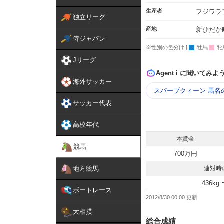
生産者
フジワラ
独立リーグ
産地
新ひだか
侍ジャパン
※性別の色分け [
:牡馬
:牝
Jリーグ
Agent i に聞いてみよ
海外サッカー
スパーブクィーン 馬名
サッカー代表
高校年代
本賞金
競馬
700万円
地方競馬
連対時
436kg 
ボートレース
2012/8/30 00:00
大相撲
総合成績