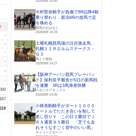
2026/8/8 15:00
今村聖奈騎手が負傷で9R以降4鞍
乗り替わり…新潟4Rの放馬で足
を痛める
率
競馬のおはなし
2026/8/8 14:29
-
土曜札幌競馬場の注目激走馬…
-
札幌１１Ｒエルムステークス・
-
Ｇ３
馬トク報知
-
2026/8/8 14:27
-
【阪神アーバン競馬プレーバッ
ク】保利良平厩舎が5日の新馬戦
-
を連勝 3Rは3馬身差快勝
.000
スポニチアネックス
2026/8/8 14:00
.167
小林美駒騎手がダート１０００
.118
メートルでたたき合いを制して
差し切りＶ この日２勝目でＪ
ＲＡ通算９５勝目 「芝でも走
れそうなすごく背中のいい馬」
デイリースポーツ