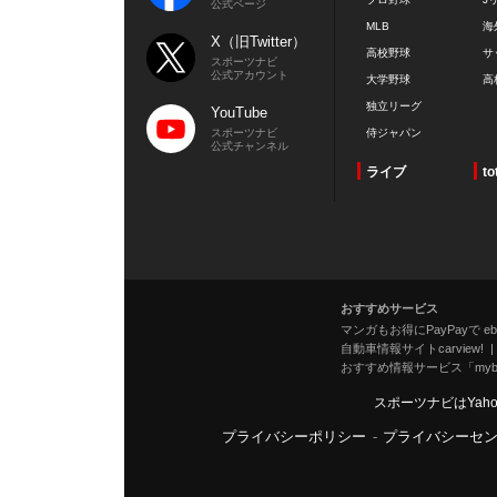
公式ページ
MLB
海
X（旧Twitter）
高校野球
サ
スポーツナビ
公式アカウント
大学野球
高
独立リーグ
YouTube
スポーツナビ
侍ジャパン
公式チャンネル
ライブ
to
おすすめサービス
マンガもお得にPayPayで eboo
自動車情報サイトcarview!
おすすめ情報サービス「mybe
スポーツナビはYah
プライバシーポリシー
-
プライバシーセ