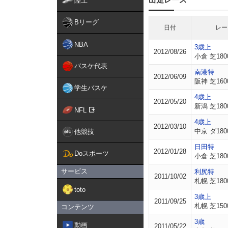
陸上
Bリーグ
日付
レー
NBA
3歳上
2012/08/26
小倉 芝180
バスケ代表
南港特
2012/06/09
阪神 芝160
学生バスケ
4歳上
2012/05/20
新潟 芝180
NFL
4歳上
2012/03/10
中京 ダ180
他競技
日田特
2012/01/28
Doスポーツ
小倉 芝180
サービス
利尻特
2011/10/02
札幌 芝180
toto
3歳上
2011/09/25
札幌 芝150
コンテンツ
3歳
動画
2011/05/22