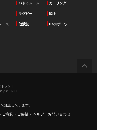
バドミントン
カーリング
ラグビー
陸上
レース
他競技
Doスポーツ
ストラン
ィア TRILL
力して運営しています。
-
ご意見・ご要望
-
ヘルプ・お問い合わせ