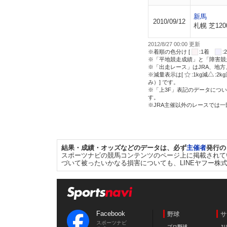
新馬
2010/09/12
札幌 芝120
2012/8/27 00:00 更新
※着順の色分け [
:1着
※「平地競走成績」と「障害競
※「出走レース」はJRA、地
※減量表示は[
:1kg減
:2k
み）] です。
※「上3F」表記のデータについ
す。
※JRA主催以外のレースでは
結果・成績・オッズなどのデータは、必ず
主催者
発行の
スポーツナビの競馬コンテンツのページ上に掲載されて
づいて被ったいかなる損害についても、LINEヤフー株
Facebook
野球
サ
スポーツナビ
プロ野球
J