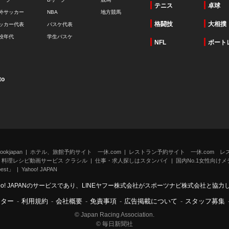
テニス
卓球
外サッカー
NBA
地方競馬
格闘技
大相撲
ッカー代表
バスケ代表
校年代
学生バスケ
NFL
ボート
to
kjapan
ホテル、旅館予約サイト 一休.com
レストラン予約サイト 一休.com レ
料理レシピ動画サービス クラシル
仕事・求人探しはスタンバイ
国内No.1女性向けメデ
st」
Yahoo! JAPAN
oo! JAPANのサービスであり、LINEヤフー株式会社がスポーツナビ株式会社と協
ンター
-
利用規約
-
会社概要
-
免責事項
-
広告掲載について
-
スタッフ募集
© Japan Racing Association.
© 毎日新聞社