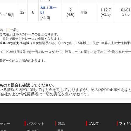
秋山 真一
2
1:12.7
01-01
12
8
446
郎
(4.6)
(+1.3)
37.5
0m 15頭
(54.0)
:2着
:3着 ]
走成績」はJRAのレースのみとなります。
方、海外で出走したレースの成績となります。
g減
:3kg減
:4kg減（※女性騎手のみ）
:2kg減（※5年以上、又は101勝以上の女性騎手
て 1993年4月以前では一部のレースが上4F、障害レースに関しては平均Fで計測されたデ
一部データがない場合があります。
ものと照合し確認してください。
いる情報の内容に関しては万全を期しておりますが、その内容の正確性およ
式会社および情報提供者は一切の責任を負いかねます。
ッカー
バスケット
競馬
ゴルフ
フィギ
リーグ
Bリーグ
競馬