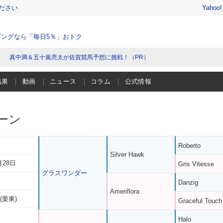
ださい
Yahoo
ングなら「毎日5％」おトク
真中満＆五十嵐亮太が佐賀競馬予想に挑戦！（PR）
結果
動画
ニュース
コラム
公式情報
ーン
Roberto
Silver Hawk
月28日
Gris Vitesse
グラスワンダー
Danzig
Ameriflora
(栗東)
Graceful Touch
Halo