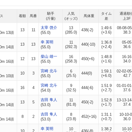
騎手
人気
タイム
通過順
ス
着順
馬番
馬体重
(斤量)
(オッズ)
差
上3F
太宰 啓介
13
1:49.6
08-08-05
13
11
438(-2)
(285.0)
(+3.6)
38.3
0m 13頭
(55.0)
幸 英明
11
1:36.8
05-05
13
13
440(-10)
(292.3)
(+2.4)
36.6
0m 14頭
(55.0)
柴山 雄一
16
1:48.8
16-16
12
13
450(+6)
(258.3)
(+1.6)
34.0
0m 16頭
(55.0)
宮崎 北斗
6
1:59.1
02-02-05
10
3
444(0)
(25.5)
(+6.0)
42.7
0m 10頭
(55.0)
宮崎 北斗
9
1:51.9
01-01-01
16
4
444(-6)
(32.5)
(+2.7)
37.6
0m 16頭
(54.0)
吉田 隼人
11
1:52.8
13-13-14
13
5
450(-2)
(81.8)
(+1.7)
37.4
0m 14頭
(53.0)
吉田 隼人
8
1:31.1
10-10-
8
2
452(+16)
(23.8)
(+0.7)
36.0
0m 14頭
(53.0)
幸 英明
10
1:38.2
10-10
10
2
436(-8)