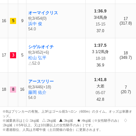
1:36.9
オーマイクリス
3/4馬身
牝3/454(0)
17
16
5
9
(317.8)
浜中 俊
15-15
54.0
37.0
1:37.5
シゲルオイチ
3 1/2馬身
牝3/452(+6)
18
17
3
5
松山 弘平
(349.7)
18-18
△52.0
36.9
1:41.8
アースツリー
大差
牝3/446(+18)
7
18
8
16
(20.7)
藤岡 佑介
05-07
54.0
42.8
※Bはブリンカーの有無。上3Fはゴール前3ハロン（600m）のタイム。オッズは単勝オ
ッズ。
※減量表示は [
:1kg減
:2kg減
:3kg減
:4kg減（※女性騎手のみ）
:2kg減（※5年以上、又は101勝以上の女性騎手のみ）] です。
※通過順位、人気は月曜午後（土日開催の場合）に更新されます。