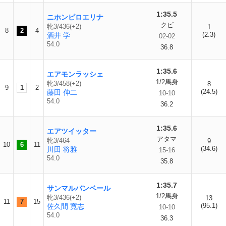
1:35.5
ニホンピロエリナ
クビ
牝3/436(+2)
1
8
2
4
(2.3)
酒井 学
02-02
54.0
36.8
1:35.6
エアモンラッシェ
1/2馬身
牝3/458(+2)
8
9
1
2
(24.5)
藤田 伸二
10-10
54.0
36.2
1:35.6
エアツイッター
アタマ
牝3/464
9
10
6
11
(34.6)
川田 将雅
15-16
54.0
35.8
1:35.7
サンマルバンベール
1/2馬身
牝3/436(+2)
13
11
7
15
(95.1)
佐久間 寛志
10-10
54.0
36.3