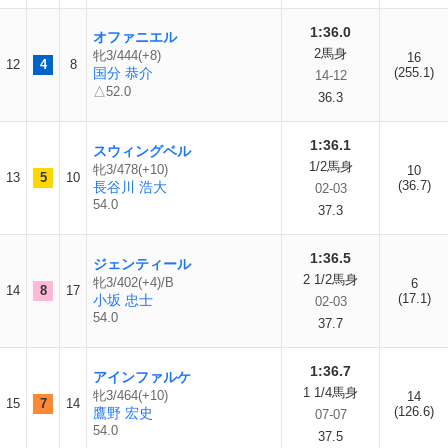
1:36.0
オファニエル
2馬身
牝3/444(+8)
16
12
4
8
国分 恭介
(255.1)
14-12
△52.0
36.3
1:36.1
スウィングベル
1/2馬身
牝3/478(+10)
10
13
5
10
(36.7)
長谷川 浩大
02-03
54.0
37.3
1:36.5
ジェンティール
2 1/2馬身
牝3/402(+4)/B
6
14
8
17
(17.1)
小坂 忠士
02-03
54.0
37.7
1:36.7
アインファルケ
1 1/4馬身
牝3/464(+10)
14
15
7
14
(126.6)
鷹野 宏史
07-07
54.0
37.5