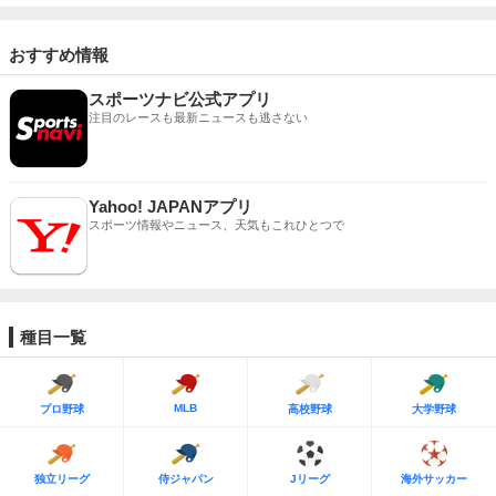
おすすめ情報
スポーツナビ公式アプリ
注目のレースも最新ニュースも逃さない
Yahoo! JAPANアプリ
スポーツ情報やニュース、天気もこれひとつで
種目一覧
MLB
プロ野球
高校野球
大学野球
独立リーグ
侍ジャパン
Jリーグ
海外サッカー