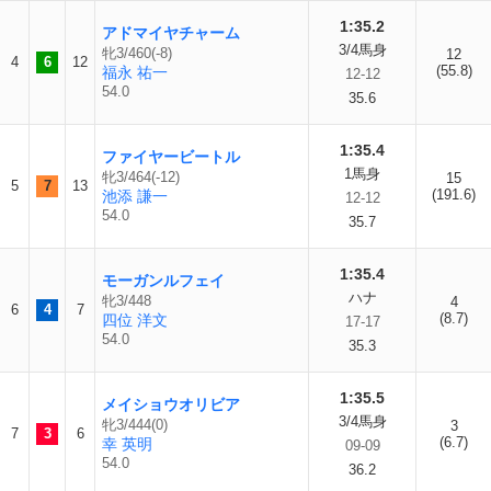
1:35.2
アドマイヤチャーム
3/4馬身
牝3/460(-8)
12
4
6
12
(55.8)
福永 祐一
12-12
54.0
35.6
1:35.4
ファイヤービートル
1馬身
牝3/464(-12)
15
5
7
13
(191.6)
池添 謙一
12-12
54.0
35.7
1:35.4
モーガンルフェイ
ハナ
牝3/448
4
6
4
7
(8.7)
四位 洋文
17-17
54.0
35.3
1:35.5
メイショウオリビア
3/4馬身
牝3/444(0)
3
7
3
6
(6.7)
幸 英明
09-09
54.0
36.2