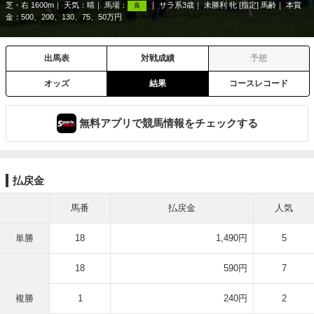
芝・右 1600m
天気：
晴
馬場：
サラ系3歳
未勝利 牝 [指定] 馬齢
本賞
良
金：500、200、130、75、50万円
出馬表
対戦成績
予想
オッズ
結果
コースレコード
無料アプリで競馬情報をチェックする
払戻金
馬番
払戻金
人気
単勝
18
1,490円
5
18
590円
7
複勝
1
240円
2