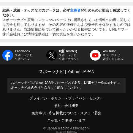
結果・成績・オッズなどのデータは、必ず
主催者
発行のものと照合し確認してく
ださい。
スポーツナビの競馬コンテンツのページ上に掲載されている情報の内容に関して
は万全を期しておりますが、その内容の正確性および安全性を保証するものでは
ありません。当該情報に基づいて被ったいかなる損害についても、LINEヤフー
株式会社および情報提供者は一切の責任を負いかねます。
Facebook
X(旧Twitter)
YouTube
スポーツナビ
スポーツナビ
スポーツナビ
公式ページ
公式アカウント
公式チャンネル
スポーツナビ
Yahoo! JAPAN
スポーツナビはYahoo! JAPANのサービスであり、LINEヤフー株式会社がス
ポーツナビ株式会社と協力して運営しています。
プライバシーポリシー
プライバシーセンター
規約
会社概要
免責事項
広告掲載について
スタッフ募集
ご意見・ご要望
ヘルプ
© Japan Racing Association.