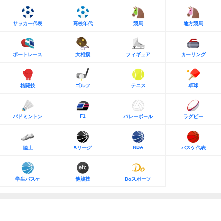
サッカー代表
高校年代
競馬
地方競馬
ボートレース
大相撲
フィギュア
カーリング
格闘技
ゴルフ
テニス
卓球
F1
バドミントン
バレーボール
ラグビー
NBA
陸上
Bリーグ
バスケ代表
学生バスケ
他競技
Doスポーツ