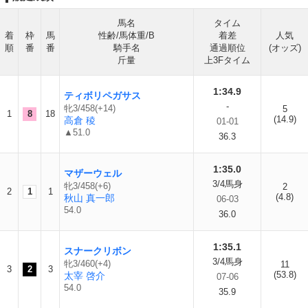
馬名
タイム
着
枠
馬
性齢/馬体重/B
着差
人気
順
番
番
騎手名
通過順位
(オッズ)
斤量
上3Fタイム
1:34.9
ティボリペガサス
-
牝3/458(+14)
5
1
8
18
(14.9)
高倉 稜
01-01
▲51.0
36.3
1:35.0
マザーウェル
3/4馬身
牝3/458(+6)
2
2
1
1
(4.8)
秋山 真一郎
06-03
54.0
36.0
1:35.1
スナークリボン
3/4馬身
牝3/460(+4)
11
3
2
3
(53.8)
太宰 啓介
07-06
54.0
35.9