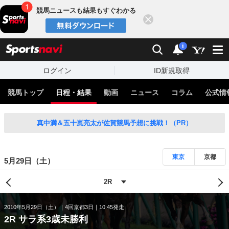
競馬ニュースも結果もすぐわかる
閉じる
スポーツナビ
検索
通知
i
ログイン
ID新規取得
競馬トップ
日程・結果
動画
ニュース
コラム
公式情
真中満＆五十嵐亮太が佐賀競馬予想に挑戦！（PR）
東京
京都
5月29日（土）
2010年5月29日（土）
4回京都3日
10:45発走
2R サラ系3歳未勝利