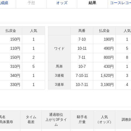
戦成績
予想
オッズ
結果
コースレコ
払戻金
人気
馬番
払戻金
人気
150円
1
7-10
190円
1
110円
1
10-11
490円
5
ワイド
150円
2
7-11
800円
8
310円
5
馬単
10-7
430円
1
340円
1
3連複
7-10-11
1,620円
3
330円
1
3連単
10-7-11
3,190円
4
通過順位
馬名
タイム
騎手名
人気
上がり3Fタイ
調教
馬体重/B
着差
斤量
（オッズ）
ム