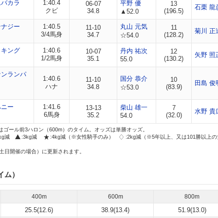
ムバカラ
1:40.4
平野 優
06-07
13
石栗 龍
クビ
34.8
(196.5)
▲52.0
テナジー
1:40.5
丸山 元気
11-10
11
菊川 正
3/4馬身
34.7
(128.2)
☆54.0
ィキング
1:40.6
丹内 祐次
10-07
12
矢野 照
1/2馬身
35.1
(130.2)
55.0
ナンランパ
1:40.6
国分 恭介
11-10
10
田島 俊
ハナ
34.8
(83.9)
☆53.0
ハニー
1:41.6
柴山 雄一
13-13
7
水野 貴
6馬身
35.2
(32.0)
54.0
はゴール前3ハロン（600m）のタイム。オッズは単勝オッズ。
2kg減
:3kg減
:4kg減（※女性騎手のみ）
:2kg減（※5年以上、又は101勝以上
土日開催の場合）に更新されます。
イム）
400m
600m
800m
25.5(12.6)
38.9(13.4)
51.9(13.0)