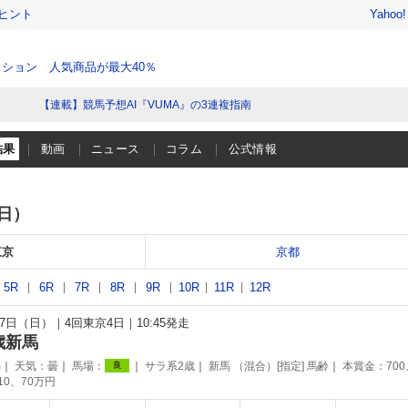
ヒント
Yahoo
ション 人気商品が最大40％
【連載】競馬予想AI『VUMA』の3連複指南
結果
動画
ニュース
コラム
公式情報
（日）
東京
京都
5R
6R
7R
8R
9R
10R
11R
12R
月17日（日）
4回東京4日
10:45発走
歳新馬
m
天気：
曇
馬場：
サラ系2歳
新馬 （混合）[指定] 馬齢
本賞金：700
良
110、70万円