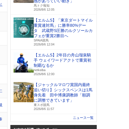
感があっていい動き」
弘
馬トク報知
2026/8/6 12:05
【エルムS】「東京ダートマイル
重賞連対馬」に勝率80%デー
タ 武蔵野S圧勝のルクソールカ
フェが重賞2勝目へ
SPAIA競馬
2026/8/6 12:04
【エルムS】2年目の舟山瑠泉騎
手 ウェイワードアクトで重賞初
制覇なるか
netkeiba
2026/8/6 12:00
【ジャックルマロワ賞国内最終
追い切り】シックスペンスは1馬
仁
身先着 田中博康調教師「順調
に調整できています」
成
東スポ競馬
2026/8/6 11:57
ニュース一覧
泰