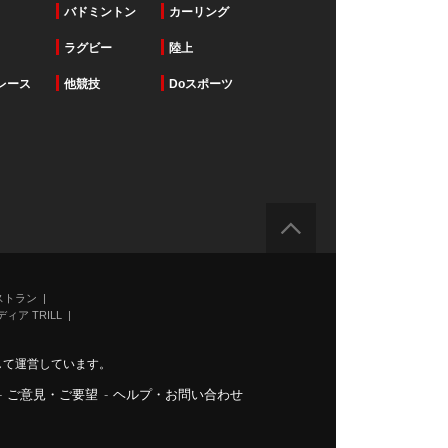
バドミントン
カーリング
ラグビー
陸上
レース
他競技
Doスポーツ
ストラン
ィア TRILL
力して運営しています。
-
ご意見・ご要望
-
ヘルプ・お問い合わせ