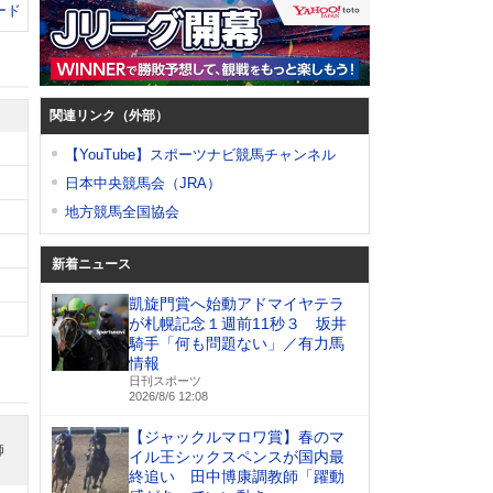
ード
関連リンク（外部）
【YouTube】スポーツナビ競馬チャンネル
日本中央競馬会（JRA）
地方競馬全国協会
新着ニュース
凱旋門賞へ始動アドマイヤテラ
が札幌記念１週前11秒３ 坂井
騎手「何も問題ない」／有力馬
情報
日刊スポーツ
2026/8/6 12:08
【ジャックルマロワ賞】春のマ
師
イル王シックスペンスが国内最
終追い 田中博康調教師「躍動