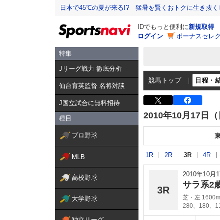
日本で45℃の夏が来る!? 猛暑を賢くおトクに生き抜く
IDでもっと便利に
新規取得
ログイン
ボーナスセレク
特集
Jリーグ戦力 徹底分析
競馬トップ
日程・
仙台育英監督 名将対談
J国立試合に無料招待
2010年10月17日
種目
プロ野球
1R
2R
3R
4R
MLB
2010年10
高校野球
サラ系2
3R
芝・左 1600
大学野球
280、180、
独立リーグ