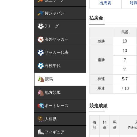
出馬表
対
侍ジャパン
払戻金
Jリーグ
馬番
海外サッカー
10
単勝
10
サッカー代表
複勝
7
高校年代
11
競馬
枠連
5-7
馬連
7-10
地方競馬
競走成績
ボートレース
大相撲
着
枠
馬
順
番
番
性齢/
フィギュア