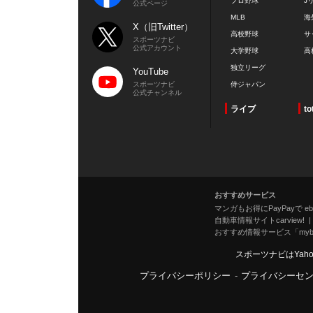
プロ野球
J
公式ページ
MLB
海
X（旧Twitter）
高校野球
サ
スポーツナビ
公式アカウント
大学野球
高
独立リーグ
YouTube
スポーツナビ
侍ジャパン
公式チャンネル
ライブ
to
おすすめサービス
マンガもお得にPayPayで eboo
自動車情報サイトcarview!
おすすめ情報サービス「mybe
スポーツナビはYah
プライバシーポリシー
-
プライバシーセ