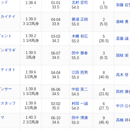
リッド
北村 宏司
1:38.4
01-01
1
加藤 征
-
33.5
(1.5)
54.0
スカイナイ
1:39.0
勝浦 正樹
04-04
2
柴崎 勇
3 1/2馬身
33.8
(5.0)
55.0
ヴェント
1:39.2
木幡 初広
03-02
5
斎藤 誠
1 1/4馬身
34.2
(26.5)
55.0
ギンギラギ
1:39.5
田中 勝春
06-07
3
国枝 栄
2馬身
34.0
(6.3)
55.0
ァティオト
1:39.6
江田 照男
04-04
8
高木 登
1/2馬身
34.5
(40.9)
55.0
ダンサー
1:39.8
中舘 英二
06-06
4
田村 康
1 1/2馬身
34.5
(21.6)
54.0
ンスタッフ
1:39.9
村田 一誠
02-02
6
中川 公
1/2馬身
35.0
(27.7)
54.0
ロマ
1:40.3
田中 博康
06-10
9
高橋 祥
2 1/2馬身
34.6
(46.4)
55.0