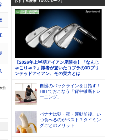
おすすめ記事（Doスポーツ）
彦
達
正
明
【2026年上半期アイアン座談会】「なんじ
ゃこりゃ？」識者が驚いたコブラの3Dプリ
広
ンテッドアイアン、その実力とは
自慢のバックラインを目指す！
の女性
HIITでおこなう「背中徹底トレ
ーニング」
バナナは朝・夜・運動前後、い
つ食べるのがベスト？タイミン
グごとのメリット