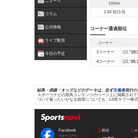
ニュース
1000m
1:04.9(13.0)
コラム
公式情報
コーナー通過順位
ライブ配信
コーナー
3コーナー
(12,*
10
)
今日の予定
4コーナー
(12,*
10
,
結果・成績・オッズなどのデータは、必ず
主催者
発行の
スポーツナビの競馬コンテンツのページ上に掲載されて
づいて被ったいかなる損害についても、LINEヤフー株
Facebook
野球
サ
スポーツナビ