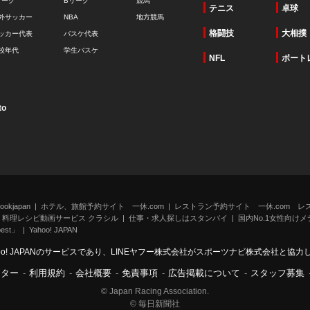
リーグ
Bリーグ
競馬
テニス
卓球
外サッカー
NBA
地方競馬
格闘技
大相撲
ッカー代表
バスケ代表
校年代
学生バスケ
NFL
ボート
to
kjapan
ホテル、旅館予約サイト 一休.com
レストラン予約サイト 一休.com レ
料理レシピ動画サービス クラシル
仕事・求人探しはスタンバイ
国内No.1女性向けメデ
st」
Yahoo! JAPAN
oo! JAPANのサービスであり、LINEヤフー株式会社がスポーツナビ株式会社と協
ンター
-
利用規約
-
会社概要
-
免責事項
-
広告掲載について
-
スタッフ募集
© Japan Racing Association.
© 毎日新聞社