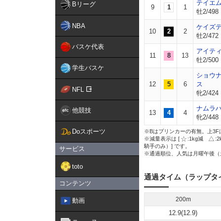
テイエ
Bリーグ
9
1
1
牡2/498
NBA
ケイズ
10
2
2
牡2/472
バスケ代表
アイテ
11
8
13
牡2/500
学生バスケ
ショウ
12
5
6
ス
NFL
牝2/424
ナムラ
他競技
13
4
4
牝2/448
Doスポーツ
※Bはブリンカーの有無。上3F
※減量表示は [
:1kg減
:
騎手のみ）] です。
サービス
※通過順位、人気は月曜午後（
toto
通過タイム（ラップタ
コンテンツ
200m
動画
12.9(12.9)