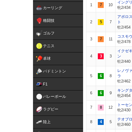
イング
1
7
10
牝2/434
カーリング
アポロ
格闘技
2
5
7
ト
牡2/454
ゴルフ
コスモ
3
7
11
牡2/478
テニス
イクゼ
4
3
3
ン
卓球
牡2/440
レノヴ
バドミントン
5
6
8
ラ
牡2/462
F1
キング
6
6
9
牝2/454
バレーボール
トーセ
7
8
12
ラグビー
牝2/430
テオブ
陸上
8
4
5
牡2/460