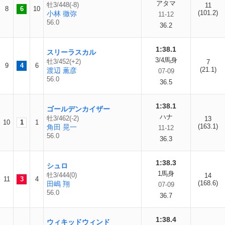
アタマ
牡3/448(-8)
11
8
6
10
(101.2)
小林 徹弥
11-12
56.0
36.2
1:38.1
スリーラスカル
3/4馬身
牡3/452(+2)
7
9
4
6
(21.1)
渡辺 薫彦
07-09
56.0
36.5
1:38.1
ゴールデンカイザー
ハナ
牡3/462(-2)
13
10
1
1
(163.1)
角田 晃一
11-12
56.0
36.3
1:38.3
シュロ
1馬身
牡3/444(0)
14
11
3
4
(168.6)
田嶋 翔
07-09
56.0
36.7
1:38.4
ウィキッドウィンド