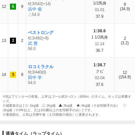
1/2馬身
牡3/542(+14)
8
12
6
9
浜中 俊
(34.9)
01-01
△54.0
37.9
1:38.6
ベストロング
1 1/2馬身
牡3/492(+8)
2
13
2
2
(3.2)
武 豊
11-14
56.0
36.7
1:38.7
ロコミラクル
クビ
牝3/440(0)
12
14
5
8
(154.8)
田中 学
02-04
54.0
37.6
※Bはブリンカーの有無。上3Fはゴール前3ハロン（600m）のタイム。オッズは単勝オ
ッズ。
※減量表示は [
:1kg減
:2kg減
:3kg減
:4kg減（※女性騎手のみ）
:2kg減（※5年以上、又は101勝以上の女性騎手のみ）] です。
※通過順位、人気は月曜午後（土日開催の場合）に更新されます。
通過タイム（ラップタイム）