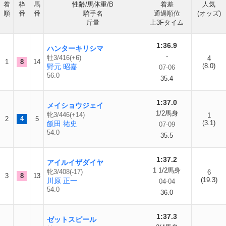
着
枠
馬
性齢/馬体重/B
着差
人気
順
番
番
騎手名
通過順位
(オッズ)
斤量
上3Fタイム
1:36.9
ハンターキリシマ
-
牡3/416(+6)
4
1
8
14
(8.0)
野元 昭嘉
07-06
56.0
35.4
1:37.0
メイショウジェイ
1/2馬身
牝3/446(+14)
1
2
4
5
(3.1)
飯田 祐史
07-09
54.0
35.5
1:37.2
アイルイザダイヤ
1 1/2馬身
牝3/408(-17)
6
3
8
13
(19.3)
川原 正一
04-04
54.0
36.0
1:37.3
ゼットスピール