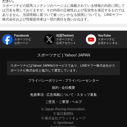
ださい。
スポーツナビの競馬コンテンツのページ上に掲載されている情報の内容に関して
は万全を期しておりますが、その内容の正確性および安全性を保証するものでは
ありません。当該情報に基づいて被ったいかなる損害についても、LINEヤフー
株式会社および情報提供者は一切の責任を負いかねます。
Facebook
X(旧Twitter)
YouTube
スポーツナビ
スポーツナビ
スポーツナビ
公式ページ
公式アカウント
公式チャンネル
スポーツナビ
Yahoo! JAPAN
スポーツナビはYahoo! JAPANのサービスであり、LINEヤフー株式会社がス
ポーツナビ株式会社と協力して運営しています。
プライバシーポリシー
プライバシーセンター
規約
会社概要
免責事項
広告掲載について
スタッフ募集
ご意見・ご要望
ヘルプ
© Japan Racing Association.
© 毎日新聞社
© 株式会社グラッドキューブ
© Sportsnavi