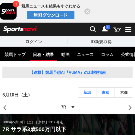
競馬ニュースも結果もすぐわかる
閉じる
スポーツナビ
検索
通知
i
ログイン
ID新規取得
競馬トップ
日程・結果
動画
ニュース
コラム
公式情
【連載】競馬予想AI『VUMA』の3連複指南
新潟
東京
京都
5月10日（土）
2008年5月10日（土）
京都
13:30発走
7R サラ系3歳500万円以下