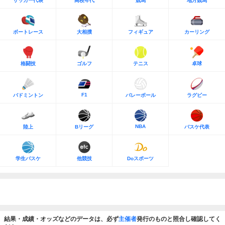
サッカー代表
高校年代
競馬
地方競馬
ボートレース
大相撲
フィギュア
カーリング
格闘技
ゴルフ
テニス
卓球
F1
バドミントン
バレーボール
ラグビー
NBA
陸上
Bリーグ
バスケ代表
学生バスケ
他競技
Doスポーツ
結果・成績・オッズなどのデータは、必ず
主催者
発行のものと照合し確認してく