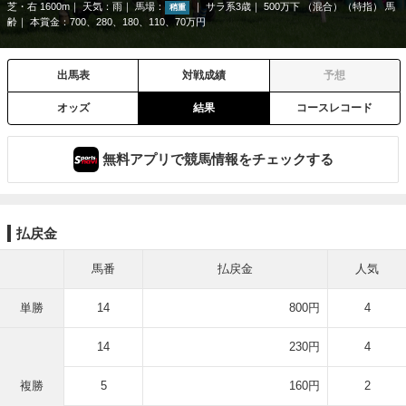
芝・右 1600m
天気：
雨
馬場：
サラ系3歳
500万下 （混合）（特指） 馬
稍重
齢
本賞金：700、280、180、110、70万円
出馬表
対戦成績
予想
オッズ
結果
コースレコード
無料アプリで競馬情報をチェックする
払戻金
馬番
払戻金
人気
単勝
14
800円
4
14
230円
4
複勝
5
160円
2