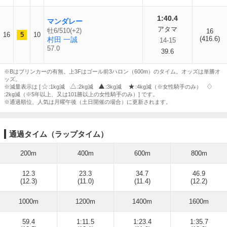
1:40.4
マンダレー
アタマ
牡6/510(+2)
16
16
5
10
(416.6)
村田 一誠
14-15
57.0
39.6
※Bはブリンカーの有無。上3Fはゴール前3ハロン（600m）のタイム。オッズは単勝オ
ッズ。
※減量表示は [
:1kg減
:2kg減
:3kg減
:4kg減（※女性騎手のみ）
:2kg減（※5年以上、又は101勝以上の女性騎手のみ）] です。
※通過順位、人気は月曜午後（土日開催の場合）に更新されます。
通過タイム（ラップタイム）
200m
400m
600m
800m
12.3
23.3
34.7
46.9
(12.3)
(11.0)
(11.4)
(12.2)
1000m
1200m
1400m
1600m
59.4
1:11.5
1:23.4
1:35.7