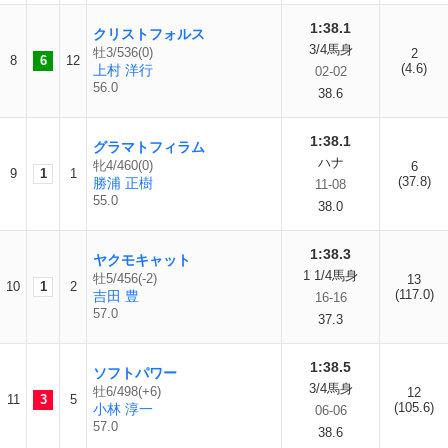
1:38.1
クリストフォルス
3/4馬身
牡3/536(0)
2
8
6
12
(4.6)
上村 洋行
02-02
56.0
38.6
1:38.1
グラマトフィラム
ハナ
牝4/460(0)
6
9
1
1
(37.8)
勝浦 正樹
11-08
55.0
38.0
1:38.3
ヤクモキャット
1 1/4馬身
牡5/456(-2)
13
10
1
2
(117.0)
吉田 豊
16-16
57.0
37.3
1:38.5
ソフトパワー
3/4馬身
牡6/498(+6)
12
11
3
5
(105.6)
小林 淳一
06-06
57.0
38.6