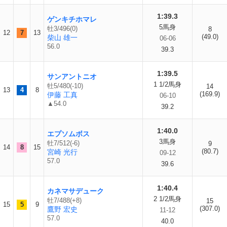
1:39.3
ゲンキチホマレ
5馬身
牡3/496(0)
8
12
7
13
(49.0)
柴山 雄一
06-06
56.0
39.3
1:39.5
サンアントニオ
1 1/2馬身
牡5/480(-10)
14
13
4
8
(169.9)
伊藤 工真
06-10
▲54.0
39.2
1:40.0
エプソムボス
3馬身
牡7/512(-6)
9
14
8
15
(80.7)
宮崎 光行
09-12
57.0
39.6
1:40.4
カネマサデューク
2 1/2馬身
牡7/488(+8)
15
15
5
9
(307.0)
鷹野 宏史
11-12
57.0
40.0