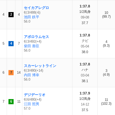
1:37.8
セイカアレグロ
1/2馬身
牡3/488(-6)
10
4
2
4
(99.7)
池田 鉄平
09-08
56.0
37.7
1:37.8
アポロラムセス
クビ
牡3/492(+4)
4
5
4
7
(9.3)
柴田 善臣
05-04
56.0
38.0
1:37.8
スカーレットライン
ハナ
牡3/480(+14)
3
6
7
14
(4.9)
内田 博幸
03-04
56.0
38.1
1:37.9
デジデーリオ
1/2馬身
牡6/480(+4)
11
7
6
11
(102.3)
江田 照男
14-12
57.0
37.5