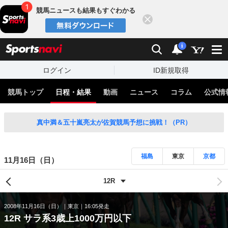
競馬ニュースも結果もすぐわかる
閉じる
スポーツナビ
検索
通知
i
ログイン
ID新規取得
競馬トップ
日程・結果
動画
ニュース
コラム
公式情
真中満＆五十嵐亮太が佐賀競馬予想に挑戦！（PR）
福島
東京
京都
11月16日（日）
2008年11月16日（日）
東京
16:05発走
12R サラ系3歳上1000万円以下