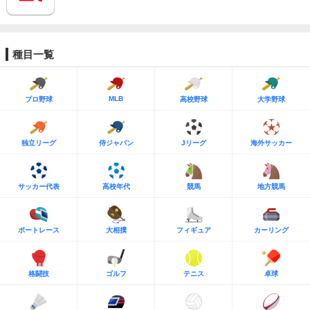
種目一覧
MLB
プロ野球
高校野球
大学野球
独立リーグ
侍ジャパン
Jリーグ
海外サッカー
サッカー代表
高校年代
競馬
地方競馬
ボートレース
大相撲
フィギュア
カーリング
格闘技
ゴルフ
テニス
卓球