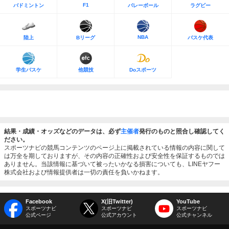
F1
バドミントン
バレーボール
ラグビー
NBA
陸上
Bリーグ
バスケ代表
学生バスケ
他競技
Doスポーツ
結果・成績・オッズなどのデータは、必ず
主催者
発行のものと照合し確認してく
ださい。
スポーツナビの競馬コンテンツのページ上に掲載されている情報の内容に関して
は万全を期しておりますが、その内容の正確性および安全性を保証するものでは
ありません。当該情報に基づいて被ったいかなる損害についても、LINEヤフー
株式会社および情報提供者は一切の責任を負いかねます。
Facebook
X(旧Twitter)
YouTube
スポーツナビ
スポーツナビ
スポーツナビ
公式ページ
公式アカウント
公式チャンネル