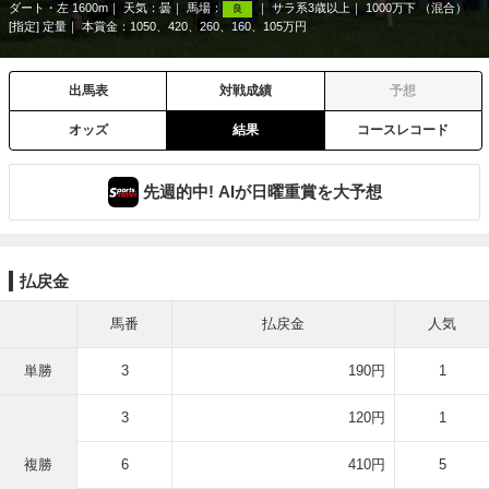
ダート・左 1600m
天気：
曇
馬場：
サラ系3歳以上
1000万下 （混合）
良
[指定] 定量
本賞金：1050、420、260、160、105万円
出馬表
対戦成績
予想
オッズ
結果
コースレコード
先週的中! AIが日曜重賞を大予想
払戻金
馬番
払戻金
人気
単勝
3
190円
1
3
120円
1
複勝
6
410円
5