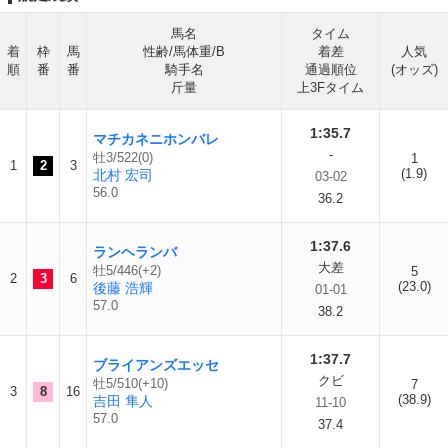
馬名
タイム
着
枠
馬
性齢/馬体重/B
着差
人気
順
番
番
騎手名
通過順位
(オッズ)
斤量
上3Fタイム
1:35.7
マチカネニホンバレ
-
牡3/522(0)
1
1
2
3
(1.9)
北村 宏司
03-02
56.0
36.2
1:37.6
ランヘランバ
大差
牡5/446(+2)
5
2
3
6
(23.0)
後藤 浩輝
01-01
57.0
38.2
1:37.7
ブライアンズエッセ
クビ
牡5/510(+10)
7
3
8
16
(38.9)
吉田 隼人
11-10
57.0
37.4