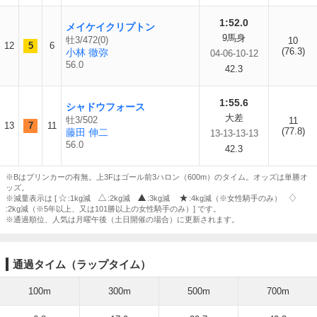
1:52.0
メイケイクリプトン
9馬身
牡3/472(0)
10
12
5
6
(76.3)
小林 徹弥
04-06-10-12
56.0
42.3
1:55.6
シャドウフォース
大差
牡3/502
11
13
7
11
(77.8)
藤田 伸二
13-13-13-13
56.0
42.3
※Bはブリンカーの有無。上3Fはゴール前3ハロン（600m）のタイム。オッズは単勝オ
ッズ。
※減量表示は [
:1kg減
:2kg減
:3kg減
:4kg減（※女性騎手のみ）
:2kg減（※5年以上、又は101勝以上の女性騎手のみ）] です。
※通過順位、人気は月曜午後（土日開催の場合）に更新されます。
通過タイム（ラップタイム）
100m
300m
500m
700m