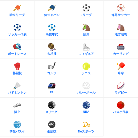
独立リーグ
侍ジャパン
Jリーグ
海外サッカー
サッカー代表
高校年代
競馬
地方競馬
ボートレース
大相撲
フィギュア
カーリング
格闘技
ゴルフ
テニス
卓球
F1
バドミントン
バレーボール
ラグビー
NBA
陸上
Bリーグ
バスケ代表
学生バスケ
他競技
Doスポーツ