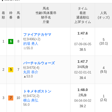
馬名
タイム
着
枠
馬
性齢/馬体重/B
着差
人気
順
番
番
騎手名
通過順位
(オッズ)
斤量
上3Fタイム
1:47.6
ファイアナカヤマ
-
牡3/496(+2)
5
1
6
8
的場 勇人
(10.1)
07-09-06-05
☆55.0
38.5
1:47.7
バーチャルウォーズ
3/4馬身
牡3/470(-4)
4
2
5
7
(9.5)
丸田 恭介
02-02-01-01
▲53.0
39.4
1:48.0
トキメキボストン
2馬身
牡3/472(-2)
1
3
7
10
(2.6)
横山 典弘
04-04-04-02
56.0
39.2