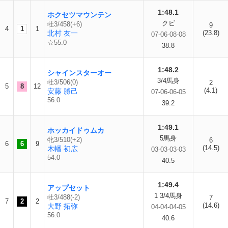
1:48.1
ホクセツマウンテン
クビ
牡3/458(+6)
9
4
1
1
北村 友一
(23.8)
07-06-08-08
☆55.0
38.8
1:48.2
シャインスターオー
3/4馬身
牡3/506(0)
2
5
8
12
(4.1)
安藤 勝己
07-06-06-05
56.0
39.2
1:49.1
ホッカイドゥムカ
5馬身
牝3/510(+2)
6
6
6
9
(14.5)
木幡 初広
03-03-03-03
54.0
40.5
1:49.4
アップセット
1 3/4馬身
牡3/488(-2)
7
7
2
2
(14.6)
大野 拓弥
04-04-04-05
56.0
40.6