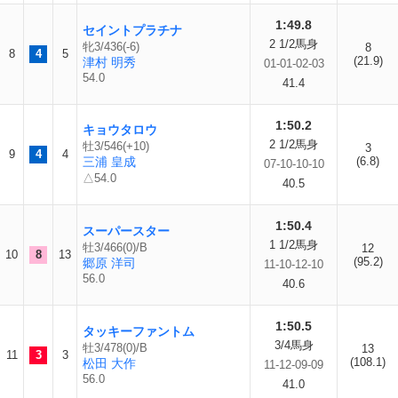
1:49.8
セイントプラチナ
2 1/2馬身
牝3/436(-6)
8
8
4
5
(21.9)
津村 明秀
01-01-02-03
54.0
41.4
1:50.2
キョウタロウ
2 1/2馬身
牡3/546(+10)
3
9
4
4
三浦 皇成
(6.8)
07-10-10-10
△54.0
40.5
1:50.4
スーパースター
1 1/2馬身
牡3/466(0)/B
12
10
8
13
(95.2)
郷原 洋司
11-10-12-10
56.0
40.6
1:50.5
タッキーファントム
3/4馬身
牡3/478(0)/B
13
11
3
3
(108.1)
松田 大作
11-12-09-09
56.0
41.0