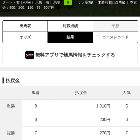
ダート・右 1700m
天気：
晴
馬場：
サラ系3歳
未勝利 [指定] 馬齢
本賞
良
金：500、200、130、75、50万円
出馬表
対戦成績
予想
オッズ
結果
コースレコード
無料アプリで競馬情報をチェックする
払戻金
馬番
払戻金
人気
単勝
8
1,010円
5
8
230円
3
複勝
7
270円
7