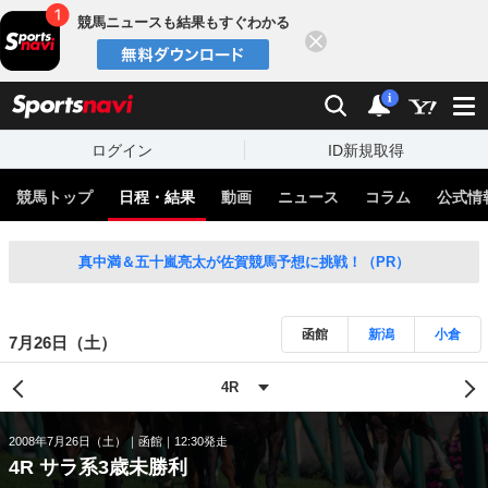
競馬ニュースも結果もすぐわかる
閉じる
スポーツナビ
検索
通知
i
ログイン
ID新規取得
競馬トップ
日程・結果
動画
ニュース
コラム
公式情
真中満＆五十嵐亮太が佐賀競馬予想に挑戦！（PR）
函館
新潟
小倉
7月26日（土）
2008年7月26日（土）
函館
12:30発走
4R サラ系3歳未勝利