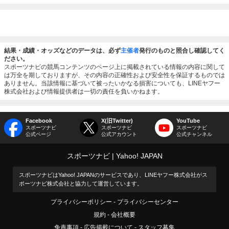
結果・成績・オッズなどのデータは、必ず
主催者
発行のものと照合し確認してく
ださい。
スポーツナビの競馬コンテンツのページ上に掲載されている情報の内容に関して
は万全を期しておりますが、その内容の正確性および安全性を保証するものでは
ありません。当該情報に基づいて被ったいかなる損害についても、LINEヤフー
株式会社および情報提供者は一切の責任を負いかねます。
Facebook
X(旧Twitter)
YouTube
スポーツナビ
スポーツナビ
スポーツナビ
公式ページ
公式アカウント
公式チャンネル
スポーツナビ
Yahoo! JAPAN
スポーツナビはYahoo! JAPANのサービスであり、LINEヤフー株式会社がス
ポーツナビ株式会社と協力して運営しています。
プライバシーポリシー
プライバシーセンター
規約
会社概要
免責事項
広告掲載について
スタッフ募集