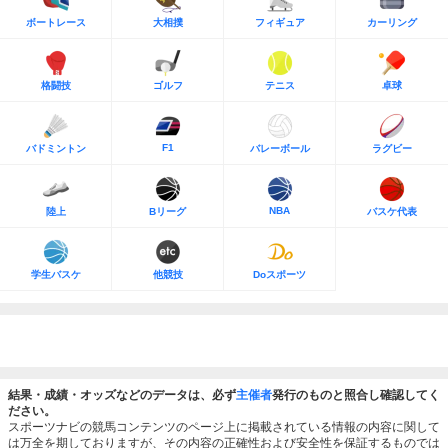
ボートレース
大相撲
フィギュア
カーリング
格闘技
ゴルフ
テニス
卓球
F1
バドミントン
バレーボール
ラグビー
NBA
陸上
Bリーグ
バスケ代表
学生バスケ
他競技
Doスポーツ
結果・成績・オッズなどのデータは、必ず
主催者
発行のものと照合し確認してく
ださい。
スポーツナビの競馬コンテンツのページ上に掲載されている情報の内容に関して
は万全を期しておりますが、その内容の正確性および安全性を保証するものでは