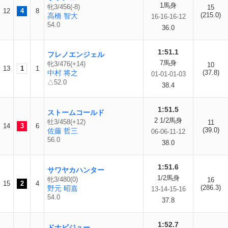
1馬身
牝3/456(-8)
15
12
4
8
(215.0)
高橋 智大
16-16-16-12
54.0
36.0
1:51.1
フレノエンジェル
7馬身
牝3/476(+14)
10
13
1
1
中村 将之
(37.8)
01-01-01-03
△52.0
38.4
1:51.5
ストームコールド
2 1/2馬身
牡3/458(+12)
11
14
3
6
(39.0)
佐藤 哲三
06-06-11-12
56.0
38.0
1:51.6
サワヤカハンター
1/2馬身
牝3/480(0)
16
15
2
4
(286.3)
野元 昭嘉
13-14-15-16
54.0
37.8
1:52.7
ドナビジュー