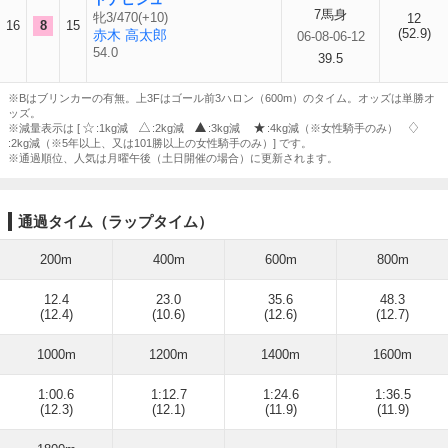
7馬身
牝3/470(+10)
12
16
8
15
(52.9)
赤木 高太郎
06-08-06-12
54.0
39.5
※Bはブリンカーの有無。上3Fはゴール前3ハロン（600m）のタイム。オッズは単勝オ
ッズ。
※減量表示は [
:1kg減
:2kg減
:3kg減
:4kg減（※女性騎手のみ）
:2kg減（※5年以上、又は101勝以上の女性騎手のみ）] です。
※通過順位、人気は月曜午後（土日開催の場合）に更新されます。
通過タイム（ラップタイム）
200m
400m
600m
800m
12.4
23.0
35.6
48.3
(12.4)
(10.6)
(12.6)
(12.7)
1000m
1200m
1400m
1600m
1:00.6
1:12.7
1:24.6
1:36.5
(12.3)
(12.1)
(11.9)
(11.9)