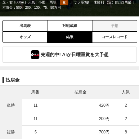
芝・右 1800m
天気：
小雨
馬場：
サラ系3歳
未勝利 （父）[指定] 馬齢
重
本賞金：500、200、130、75、50万円
出馬表
対戦成績
予想
オッズ
結果
コースレコード
先週的中! AIが日曜重賞を大予想
払戻金
馬番
払戻金
人気
単勝
11
420円
2
11
200円
2
複勝
5
700円
8