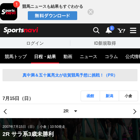
競馬ニュースも結果もすぐわかる
閉じる
スポーツナビ
検索
通知
i
ログイン
ID新規取得
競馬トップ
日程・結果
動画
ニュース
コラム
公式情
真中満＆五十嵐亮太が佐賀競馬予想に挑戦！（PR）
函館
新潟
小倉
7月15日（日）
2007年7月15日（日）
小倉
10:50発走
2R サラ系3歳未勝利