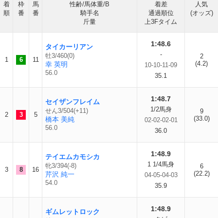
着
枠
馬
性齢/馬体重/B
着差
人気
順
番
番
騎手名
通過順位
(オッズ)
斤量
上3Fタイム
1:48.6
タイカーリアン
-
牡3/460(0)
2
1
6
11
(4.2)
幸 英明
10-10-11-09
56.0
35.1
1:48.7
セイザンフレイム
1/2馬身
せん3/504(+11)
9
2
3
5
(33.0)
橋本 美純
02-02-02-01
56.0
36.0
1:48.9
テイエムカモシカ
1 1/4馬身
牝3/394(-8)
6
3
8
16
(22.2)
芹沢 純一
04-05-04-03
54.0
35.9
1:48.9
ギムレットロック