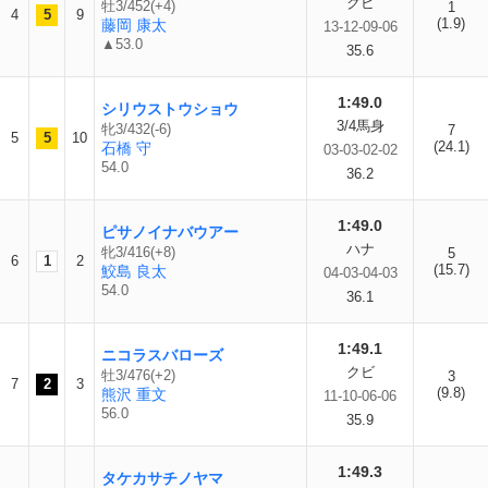
クビ
牡3/452(+4)
1
4
5
9
(1.9)
藤岡 康太
13-12-09-06
▲53.0
35.6
1:49.0
シリウストウショウ
3/4馬身
牝3/432(-6)
7
5
5
10
(24.1)
石橋 守
03-03-02-02
54.0
36.2
1:49.0
ピサノイナバウアー
ハナ
牝3/416(+8)
5
6
1
2
(15.7)
鮫島 良太
04-03-04-03
54.0
36.1
1:49.1
ニコラスバローズ
クビ
牡3/476(+2)
3
7
2
3
(9.8)
熊沢 重文
11-10-06-06
56.0
35.9
1:49.3
タケカサチノヤマ