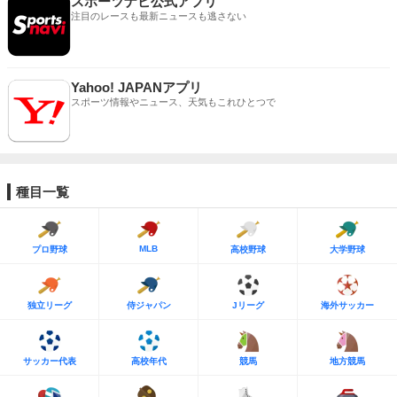
スポーツナビ公式アプリ
注目のレースも最新ニュースも逃さない
Yahoo! JAPANアプリ
スポーツ情報やニュース、天気もこれひとつで
種目一覧
MLB
プロ野球
高校野球
大学野球
独立リーグ
侍ジャパン
Jリーグ
海外サッカー
サッカー代表
高校年代
競馬
地方競馬