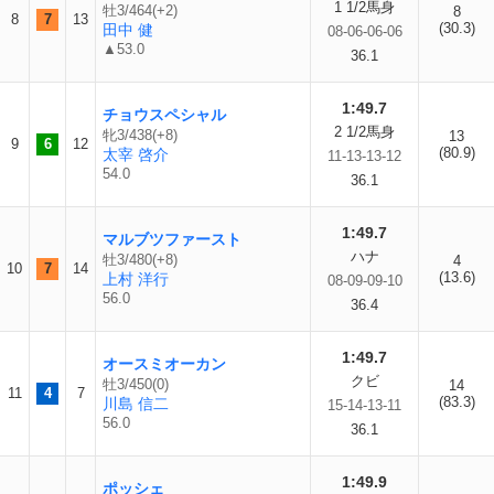
1 1/2馬身
牡3/464(+2)
8
8
7
13
(30.3)
田中 健
08-06-06-06
▲53.0
36.1
1:49.7
チョウスペシャル
2 1/2馬身
牝3/438(+8)
13
9
6
12
(80.9)
太宰 啓介
11-13-13-12
54.0
36.1
1:49.7
マルブツファースト
ハナ
牡3/480(+8)
4
10
7
14
(13.6)
上村 洋行
08-09-09-10
56.0
36.4
1:49.7
オースミオーカン
クビ
牡3/450(0)
14
11
4
7
(83.3)
川島 信二
15-14-13-11
56.0
36.1
1:49.9
ポッシェ