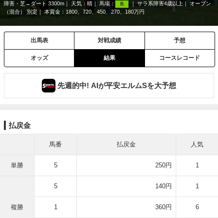
障害・芝→ダート 3300m
天気：
晴
馬場：
サラ系障害4歳以上
オープン
良
（混合） 別定
本賞金：1800、720、450、270、180万円
出馬表
対戦成績
予想
オッズ
結果
コースレコード
先週的中! AIが平安エルムSを大予想
払戻金
馬番
払戻金
人気
単勝
5
250円
1
5
140円
1
複勝
1
360円
6