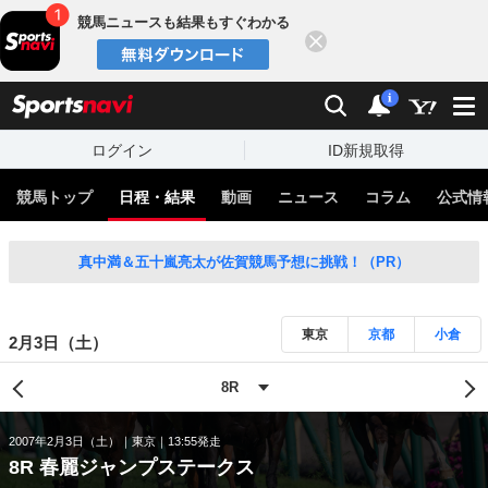
競馬ニュースも結果もすぐわかる
閉じる
スポーツナビ
検索
通知
i
ログイン
ID新規取得
競馬トップ
日程・結果
動画
ニュース
コラム
公式情
真中満＆五十嵐亮太が佐賀競馬予想に挑戦！（PR）
東京
京都
小倉
2月3日（土）
2007年2月3日（土）
東京
13:55発走
8R 春麗ジャンプステークス