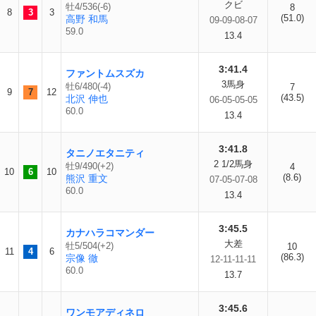
クビ
牡4/536(-6)
8
8
3
3
(51.0)
高野 和馬
09-09-08-07
59.0
13.4
3:41.4
ファントムスズカ
3馬身
牡6/480(-4)
7
9
7
12
(43.5)
北沢 伸也
06-05-05-05
60.0
13.4
3:41.8
タニノエタニティ
2 1/2馬身
牡9/490(+2)
4
10
6
10
(8.6)
熊沢 重文
07-05-07-08
60.0
13.4
3:45.5
カナハラコマンダー
大差
牡5/504(+2)
10
11
4
6
(86.3)
宗像 徹
12-11-11-11
60.0
13.7
3:45.6
ワンモアディネロ