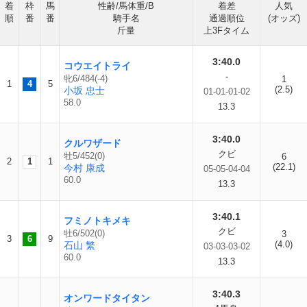
着
枠
馬
性齢/馬体重/B
着差
人気
順
番
番
騎手名
通過順位
(オッズ)
斤量
上3Fタイム
3:40.0
コウエイトライ
-
牝6/484(-4)
1
1
4
5
(2.5)
小坂 忠士
01-01-01-02
58.0
13.3
3:40.0
クルワザード
クビ
牡5/452(0)
6
2
1
1
(22.1)
今村 康成
05-05-04-04
60.0
13.3
3:40.1
フミノトキメキ
クビ
牡6/502(0)
3
3
6
9
(4.0)
石山 繁
03-03-03-02
60.0
13.3
3:40.3
オンワードタイタン