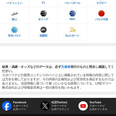
F1
バドミントン
バレーボール
ラグビー
NBA
陸上
Bリーグ
バスケ代表
学生バスケ
他競技
Doスポーツ
結果・成績・オッズなどのデータは、必ず
主催者
発行のものと照合し確認してく
ださい。
スポーツナビの競馬コンテンツのページ上に掲載されている情報の内容に関して
は万全を期しておりますが、その内容の正確性および安全性を保証するものでは
ありません。当該情報に基づいて被ったいかなる損害についても、LINEヤフー
株式会社および情報提供者は一切の責任を負いかねます。
Facebook
X(旧Twitter)
YouTube
スポーツナビ
スポーツナビ
スポーツナビ
公式ページ
公式アカウント
公式チャンネル