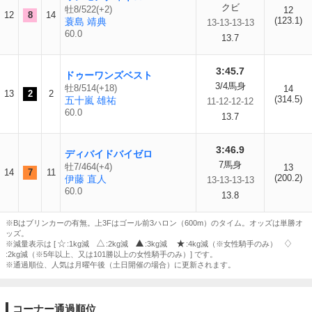
クビ
牡8/522(+2)
12
12
8
14
(123.1)
蓑島 靖典
13-13-13-13
60.0
13.7
3:45.7
ドゥーワンズベスト
3/4馬身
牡8/514(+18)
14
13
2
2
(314.5)
五十嵐 雄祐
11-12-12-12
60.0
13.7
3:46.9
ディバイドバイゼロ
7馬身
牡7/464(+4)
13
14
7
11
(200.2)
伊藤 直人
13-13-13-13
60.0
13.8
※Bはブリンカーの有無。上3Fはゴール前3ハロン（600m）のタイム。オッズは単勝オ
ッズ。
※減量表示は [
:1kg減
:2kg減
:3kg減
:4kg減（※女性騎手のみ）
:2kg減（※5年以上、又は101勝以上の女性騎手のみ）] です。
※通過順位、人気は月曜午後（土日開催の場合）に更新されます。
コーナー通過順位