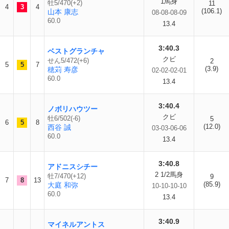
1馬身
牡5/470(+2)
11
4
3
4
(106.1)
山本 康志
08-08-08-09
60.0
13.4
3:40.3
ベストグランチャ
クビ
せん5/472(+6)
2
5
5
7
(3.9)
穂苅 寿彦
02-02-02-01
60.0
13.4
3:40.4
ノボリハウツー
クビ
牡6/502(-6)
5
6
5
8
(12.0)
西谷 誠
03-03-06-06
60.0
13.4
3:40.8
アドニスシチー
2 1/2馬身
牡7/470(+12)
9
7
8
13
(85.9)
大庭 和弥
10-10-10-10
60.0
13.4
3:40.9
マイネルアントス