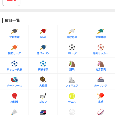
種目一覧
MLB
プロ野球
高校野球
大学野球
独立リーグ
侍ジャパン
Jリーグ
海外サッカー
サッカー代表
高校年代
競馬
地方競馬
ボートレース
大相撲
フィギュア
カーリング
格闘技
ゴルフ
テニス
卓球