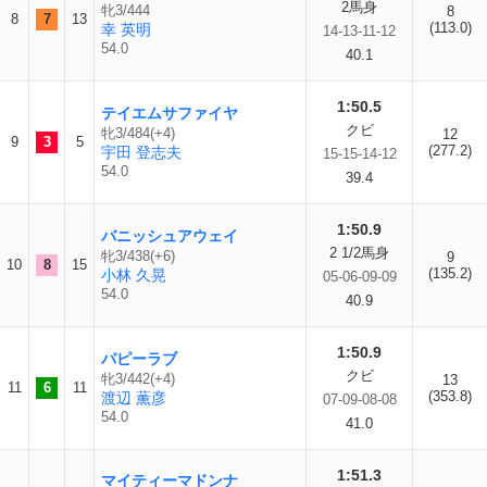
2馬身
牝3/444
8
8
7
13
(113.0)
幸 英明
14-13-11-12
54.0
40.1
1:50.5
テイエムサファイヤ
クビ
牝3/484(+4)
12
9
3
5
(277.2)
宇田 登志夫
15-15-14-12
54.0
39.4
1:50.9
バニッシュアウェイ
2 1/2馬身
牝3/438(+6)
9
10
8
15
(135.2)
小林 久晃
05-06-09-09
54.0
40.9
1:50.9
パピーラブ
クビ
牝3/442(+4)
13
11
6
11
(353.8)
渡辺 薫彦
07-09-08-08
54.0
41.0
1:51.3
マイティーマドンナ