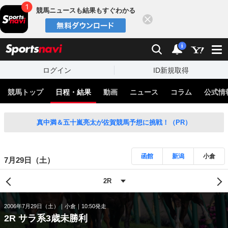
競馬ニュースも結果もすぐわかる
閉じる
スポーツナビ
検索
通知
i
ログイン
ID新規取得
競馬トップ
日程・結果
動画
ニュース
コラム
公式情
真中満＆五十嵐亮太が佐賀競馬予想に挑戦！（PR）
函館
新潟
小倉
7月29日（土）
2006年7月29日（土）
小倉
10:50発走
2R サラ系3歳未勝利