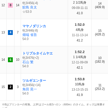
2 1/2馬身
牝3/456(-4)
14
12
8
14
鮫島 良太
(409.9)
09-09-11-11
☆53.0
41.0
1:52.0
マヤノダリンカ
4馬身
牝3/446(-8)
15
13
4
7
(428.2)
畑端 省吾
11-11-13-14
54.0
41.2
1:52.2
トリプルタイムヤエ
1 1/4馬身
牝3/476(+2)
10
14
6
10
(182.9)
石山 繁
12-11-09-09
54.0
42.1
1:53.8
ツルギエンター
10馬身
牝3/456(+14)
11
15
2
3
(253.2)
角田 晃一
13-13-15-15
54.0
41.9
※Bはブリンカーの有無。上3Fはゴール前3ハロン（600m）のタイム。オッズは単勝オ