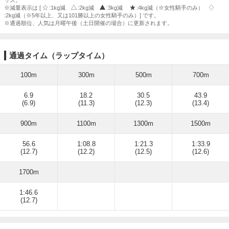
ッズ。
※減量表示は [
:1kg減
:2kg減
:3kg減
:4kg減（※女性騎手のみ）
:2kg減（※5年以上、又は101勝以上の女性騎手のみ）] です。
※通過順位、人気は月曜午後（土日開催の場合）に更新されます。
通過タイム（ラップタイム）
100m
300m
500m
700m
6.9
18.2
30.5
43.9
(6.9)
(11.3)
(12.3)
(13.4)
900m
1100m
1300m
1500m
56.6
1:08.8
1:21.3
1:33.9
(12.7)
(12.2)
(12.5)
(12.6)
1700m
1:46.6
(12.7)