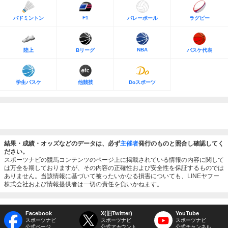
F1
バドミントン
バレーボール
ラグビー
NBA
陸上
Bリーグ
バスケ代表
学生バスケ
他競技
Doスポーツ
結果・成績・オッズなどのデータは、必ず
主催者
発行のものと照合し確認してく
ださい。
スポーツナビの競馬コンテンツのページ上に掲載されている情報の内容に関して
は万全を期しておりますが、その内容の正確性および安全性を保証するものでは
ありません。当該情報に基づいて被ったいかなる損害についても、LINEヤフー
株式会社および情報提供者は一切の責任を負いかねます。
Facebook
X(旧Twitter)
YouTube
スポーツナビ
スポーツナビ
スポーツナビ
公式ページ
公式アカウント
公式チャンネル