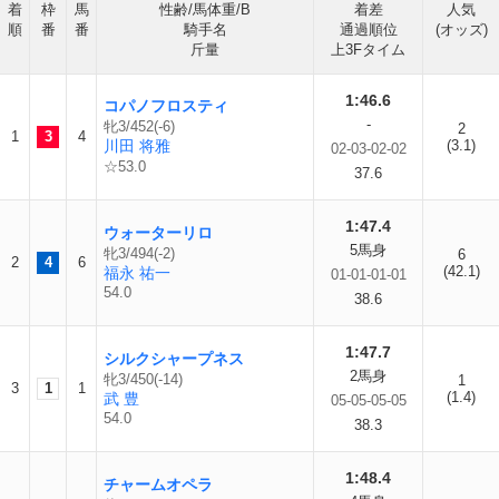
着
枠
馬
性齢/馬体重/B
着差
人気
順
番
番
騎手名
通過順位
(オッズ)
斤量
上3Fタイム
1:46.6
コパノフロスティ
-
牝3/452(-6)
2
1
3
4
川田 将雅
(3.1)
02-03-02-02
☆53.0
37.6
1:47.4
ウォーターリロ
5馬身
牝3/494(-2)
6
2
4
6
(42.1)
福永 祐一
01-01-01-01
54.0
38.6
1:47.7
シルクシャープネス
2馬身
牝3/450(-14)
1
3
1
1
(1.4)
武 豊
05-05-05-05
54.0
38.3
1:48.4
チャームオペラ