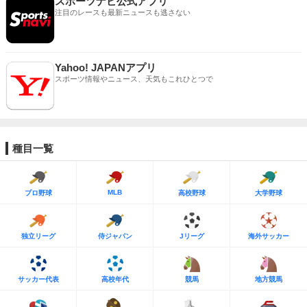
スポーツナビ公式アプリ
注目のレースも最新ニュースも逃さない
Yahoo! JAPANアプリ
スポーツ情報やニュース、天気もこれひとつで
種目一覧
MLB
プロ野球
高校野球
大学野球
独立リーグ
侍ジャパン
Jリーグ
海外サッカー
サッカー代表
高校年代
競馬
地方競馬