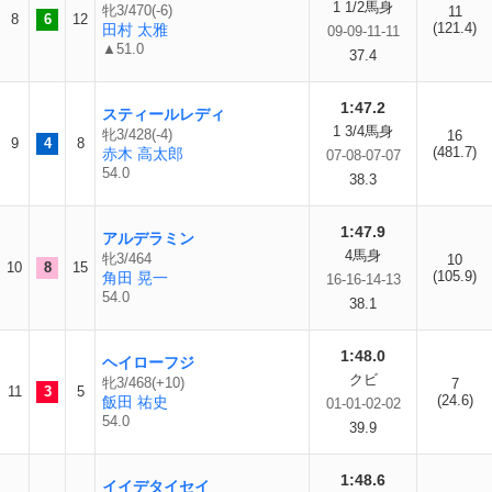
1 1/2馬身
牝3/470(-6)
11
8
6
12
(121.4)
田村 太雅
09-09-11-11
▲51.0
37.4
1:47.2
スティールレディ
1 3/4馬身
牝3/428(-4)
16
9
4
8
(481.7)
赤木 高太郎
07-08-07-07
54.0
38.3
1:47.9
アルデラミン
4馬身
牝3/464
10
10
8
15
(105.9)
角田 晃一
16-16-14-13
54.0
38.1
1:48.0
ヘイローフジ
クビ
牝3/468(+10)
7
11
3
5
(24.6)
飯田 祐史
01-01-02-02
54.0
39.9
1:48.6
イイデタイセイ