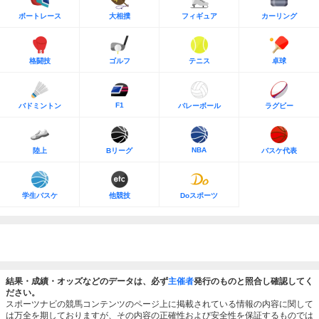
ボートレース
大相撲
フィギュア
カーリング
格闘技
ゴルフ
テニス
卓球
F1
バドミントン
バレーボール
ラグビー
NBA
陸上
Bリーグ
バスケ代表
学生バスケ
他競技
Doスポーツ
結果・成績・オッズなどのデータは、必ず
主催者
発行のものと照合し確認してく
ださい。
スポーツナビの競馬コンテンツのページ上に掲載されている情報の内容に関して
は万全を期しておりますが、その内容の正確性および安全性を保証するものでは