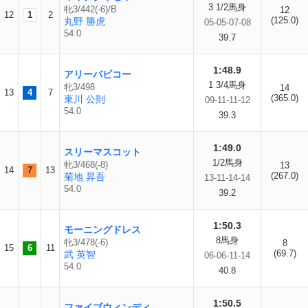
3 1/2馬身
牝3/442(-6)/B
12
12
1
2
(125.0)
丸野 勝虎
05-05-07-08
54.0
39.7
1:48.9
アリーバビコー
1 3/4馬身
牝3/498
14
13
4
7
(365.0)
東川 公則
09-11-11-12
54.0
39.3
1:49.0
スリーマスコット
1/2馬身
牝3/468(-8)
13
14
7
13
(267.0)
菊地 昇吾
13-11-14-14
54.0
39.2
1:50.3
モーニングドレス
8馬身
牝3/478(-6)
8
15
6
11
(69.7)
武 英智
06-06-11-14
54.0
40.8
1:50.5
ファイブウィンディ