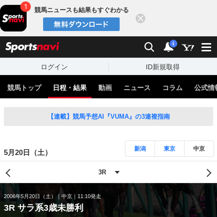
競馬ニュースも結果もすぐわかる
閉じる
スポーツナビ
検索
通知
i
ログイン
ID新規取得
競馬トップ
日程・結果
動画
ニュース
コラム
公式情
【連載】競馬予想AI『VUMA』の3連複指南
新潟
東京
中京
5月20日（土）
2006年5月20日（土）
中京
11:10発走
3R サラ系3歳未勝利