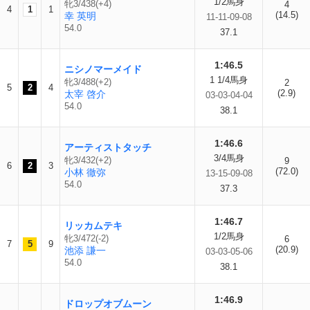
1/2馬身
牝3/438(+4)
4
4
1
1
(14.5)
幸 英明
11-11-09-08
54.0
37.1
1:46.5
ニシノマーメイド
1 1/4馬身
牝3/488(+2)
2
5
2
4
(2.9)
太宰 啓介
03-03-04-04
54.0
38.1
1:46.6
アーティストタッチ
3/4馬身
牝3/432(+2)
9
6
2
3
(72.0)
小林 徹弥
13-15-09-08
54.0
37.3
1:46.7
リッカムテキ
1/2馬身
牝3/472(-2)
6
7
5
9
(20.9)
池添 謙一
03-03-05-06
54.0
38.1
1:46.9
ドロップオブムーン