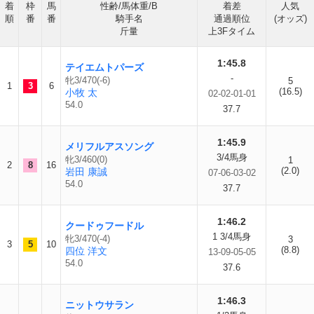
着
枠
馬
性齢/馬体重/B
着差
人気
順
番
番
騎手名
通過順位
(オッズ)
斤量
上3Fタイム
1:45.8
テイエムトパーズ
-
牝3/470(-6)
5
1
3
6
(16.5)
小牧 太
02-02-01-01
54.0
37.7
1:45.9
メリフルアスソング
3/4馬身
牝3/460(0)
1
2
8
16
(2.0)
岩田 康誠
07-06-03-02
54.0
37.7
1:46.2
クードゥフードル
1 3/4馬身
牝3/470(-4)
3
3
5
10
(8.8)
四位 洋文
13-09-05-05
54.0
37.6
1:46.3
ニットウサラン