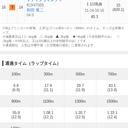
1 1/2馬身
牝3/470(0)
15
16
7
14
(420.1)
和田 竜二
11-14-16-16
54.0
40.3
※Bはブリンカーの有無。上3Fはゴール前3ハロン（600m）のタイム。オッズは単勝オ
ッズ。
※減量表示は [
:1kg減
:2kg減
:3kg減
:4kg減（※女性騎手のみ）
:2kg減（※5年以上、又は101勝以上の女性騎手のみ）] です。
※通過順位、人気は月曜午後（土日開催の場合）に更新されます。
通過タイム（ラップタイム）
100m
300m
500m
700m
6.8
17.9
29.7
43.1
(6.8)
(11.1)
(11.8)
(13.4)
900m
1100m
1300m
1500m
55.9
1:08.1
1:20.7
1:33.1
(12.8)
(12.2)
(12.6)
(12.4)