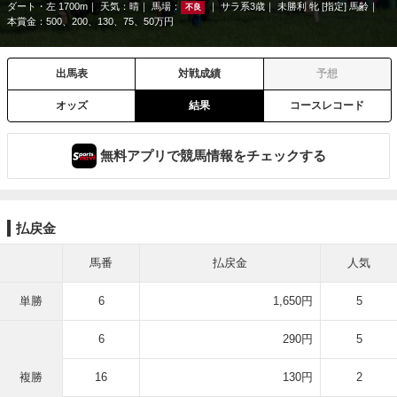
ダート・左 1700m
天気：
晴
馬場：
サラ系3歳
未勝利 牝 [指定] 馬齢
不良
本賞金：500、200、130、75、50万円
出馬表
対戦成績
予想
オッズ
結果
コースレコード
無料アプリで競馬情報をチェックする
払戻金
馬番
払戻金
人気
単勝
6
1,650円
5
6
290円
5
複勝
16
130円
2