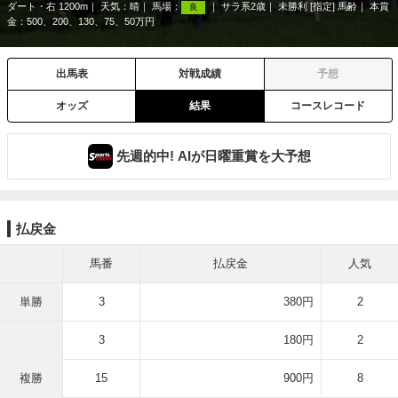
ダート・右 1200m
天気：
晴
馬場：
サラ系2歳
未勝利 [指定] 馬齢
本賞
良
金：500、200、130、75、50万円
出馬表
対戦成績
予想
オッズ
結果
コースレコード
先週的中! AIが日曜重賞を大予想
払戻金
馬番
払戻金
人気
単勝
3
380円
2
3
180円
2
複勝
15
900円
8