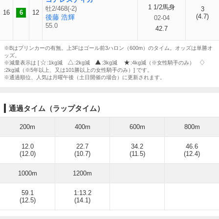
1 1/2馬身
牡2/468(-2)
3
16
6
12
(4.7)
後藤 浩輝
02-04
55.0
42.7
※Bはブリンカーの有無。上3Fはゴール前3ハロン（600m）のタイム。オッズは単勝オ
ッズ。
※減量表示は [
:1kg減
:2kg減
:3kg減
:4kg減（※女性騎手のみ）
:2kg減（※5年以上、又は101勝以上の女性騎手のみ）] です。
※通過順位、人気は月曜午後（土日開催の場合）に更新されます。
通過タイム（ラップタイム）
200m
400m
600m
800m
12.0
22.7
34.2
46.6
(12.0)
(10.7)
(11.5)
(12.4)
1000m
1200m
59.1
1:13.2
(12.5)
(14.1)