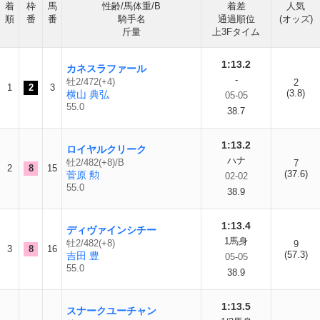
着
枠
馬
性齢/馬体重/B
着差
人気
順
番
番
騎手名
通過順位
(オッズ)
斤量
上3Fタイム
1:13.2
カネスラファール
-
牡2/472(+4)
2
1
2
3
(3.8)
横山 典弘
05-05
55.0
38.7
1:13.2
ロイヤルクリーク
ハナ
牡2/482(+8)/B
7
2
8
15
(37.6)
菅原 勲
02-02
55.0
38.9
1:13.4
ディヴァインシチー
1馬身
牡2/482(+8)
9
3
8
16
(57.3)
吉田 豊
05-05
55.0
38.9
1:13.5
スナークユーチャン