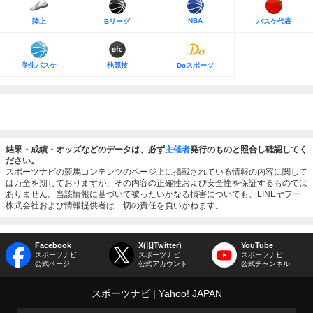
NBA
陸上
Bリーグ
バスケ代表
学生バスケ
他競技
Doスポーツ
結果・成績・オッズなどのデータは、必ず
主催者
発行のものと照合し確認してく
ださい。
スポーツナビの競馬コンテンツのページ上に掲載されている情報の内容に関して
は万全を期しておりますが、その内容の正確性および安全性を保証するものでは
ありません。当該情報に基づいて被ったいかなる損害についても、LINEヤフー
株式会社および情報提供者は一切の責任を負いかねます。
Facebook
X(旧Twitter)
YouTube
スポーツナビ
スポーツナビ
スポーツナビ
公式ページ
公式アカウント
公式チャンネル
スポーツナビ
Yahoo! JAPAN