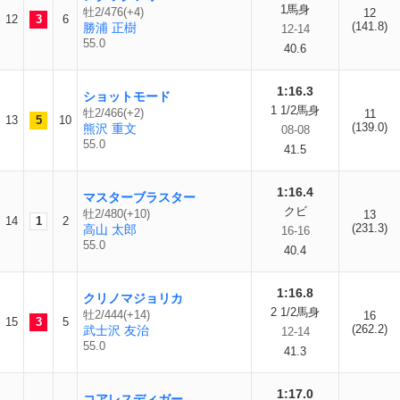
1馬身
牡2/476(+4)
12
12
3
6
(141.8)
勝浦 正樹
12-14
55.0
40.6
1:16.3
ショットモード
1 1/2馬身
牡2/466(+2)
11
13
5
10
(139.0)
熊沢 重文
08-08
55.0
41.5
1:16.4
マスターブラスター
クビ
牡2/480(+10)
13
14
1
2
(231.3)
高山 太郎
16-16
55.0
40.4
1:16.8
クリノマジョリカ
2 1/2馬身
牡2/444(+14)
16
15
3
5
(262.2)
武士沢 友治
12-14
55.0
41.3
1:17.0
コアレスディガー