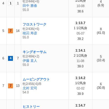
1/2馬身
牡2/444(+6)
4
4
1
1
(6.9)
田中 勝春
10-08
55.0
38.6
1:13.7
フロストワーク
1 1/2馬身
牡2/436(+6)
8
5
7
14
(41.0)
穂苅 寿彦
05-07
55.0
39.2
1:14.1
キングオーサム
2 1/2馬身
牡2/484(+2)
5
6
4
7
(10.4)
伊藤 直人
11-08
55.0
39.0
1:14.2
ムービングアウト
1/2馬身
牝2/456(-6)/B
6
7
7
13
(30.8)
北村 宏司
02-02
54.0
39.9
1:14.7
ヒストリー