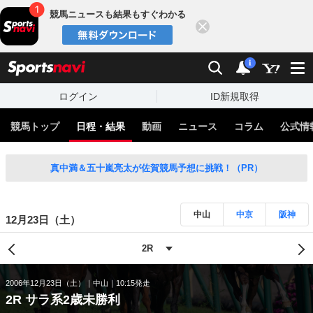
競馬ニュースも結果もすぐわかる
閉じる
スポーツナビ
検索
通知
i
ログイン
ID新規取得
競馬トップ
日程・結果
動画
ニュース
コラム
公式情
真中満＆五十嵐亮太が佐賀競馬予想に挑戦！（PR）
中山
中京
阪神
12月23日（土）
2006年12月23日（土）
中山
10:15発走
2R サラ系2歳未勝利