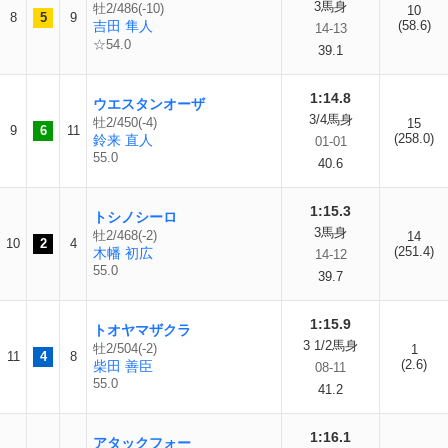
3馬身
牡2/486(-10)
10
8
5
9
吉田 隼人
(58.6)
14-13
☆54.0
39.1
1:14.8
ウエスタンオーザ
3/4馬身
牡2/450(-4)
15
9
6
11
(258.0)
鈴来 直人
01-01
55.0
40.6
1:15.3
トシノシーロ
3馬身
牡2/468(-2)
14
10
2
4
(251.4)
木幡 初広
14-12
55.0
39.7
1:15.9
トオヤマザクラ
3 1/2馬身
牡2/504(-2)
1
11
4
8
(2.6)
柴田 善臣
08-11
55.0
41.2
1:16.1
アタックフォー