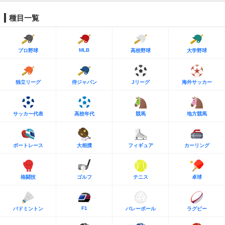
種目一覧
MLB
プロ野球
高校野球
大学野球
独立リーグ
侍ジャパン
Jリーグ
海外サッカー
サッカー代表
高校年代
競馬
地方競馬
ボートレース
大相撲
フィギュア
カーリング
格闘技
ゴルフ
テニス
卓球
F1
バドミントン
バレーボール
ラグビー